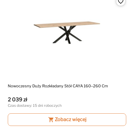
favorite_border
Nowoczesny Duży Rozkładany Stół CAYA 160–260 Cm
2 039 zł
Czas dostawy: 15 dni roboczych
shopping_cart
Zobacz więcej