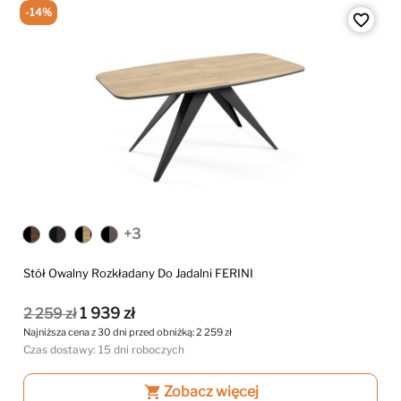
-14%
favorite_border
+3
Stół Owalny Rozkładany Do Jadalni FERINI
1 939 zł
2 259 zł
Najniższa cena z 30 dni przed obniżką:
2 259 zł
Czas dostawy: 15 dni roboczych
shopping_cart
Zobacz więcej