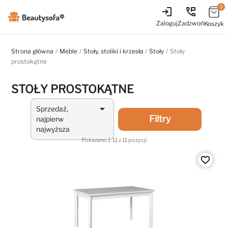
0
login
perm_phone_msg
Zaloguj
Zadzwoń
Koszyk
Strona główna
Meble
Stoły, stoliki i krzesła
Stoły
Stoły
prostokątne
STOŁY PROSTOKĄTNE

Sprzedaż,
Filtry
najpierw
najwyższa
Pokazano 1-11 z 11 pozycji
favorite_border