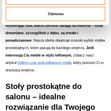
glamour.
 Stoły rozkładane to idealne rozwiązanie, gdy zależy 
Ci na oszczędności miejsca, a jednocześnie chcesz mieć 
Odmowa
możliwość powiększenia stołu podczas większych spotkań. 
Wybierając stół, warto zwrócić uwagę na materia
ł –
 stoły 
drewniane, szczególnie z dębu, są trwałe i 
ponadczasowe
. Nasza oferta obejmuje szeroki wybór stołów 
prostokątnych, które pasują do każdego wnętrza. 
Jeśli 
interesują Cię meble w stylu loftowym,
 zobacz nasz 
artykuł 
Odkryj czar stylu loftowych mebli
, który pomoże Ci w 
aranżacji wnętrza.
Stoły prostokątne do 
salonu – idealne 
rozwiązanie dla Twojego 