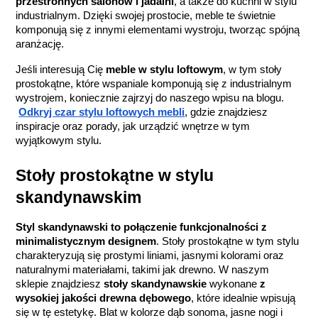
przestronnych salonów i jadalni
, a także do kuchni w stylu 
industrialnym. Dzięki swojej prostocie, meble te świetnie 
komponują się z innymi elementami wystroju, tworząc spójną 
aranżację.
Jeśli interesują Cię 
meble w stylu loftowym
, w tym stoły 
prostokątne, które wspaniale komponują się z industrialnym 
wystrojem, koniecznie zajrzyj do naszego wpisu na blogu.
Odkryj czar stylu loftowych mebli
, gdzie znajdziesz 
inspiracje oraz porady, jak urządzić wnętrze w tym 
wyjątkowym stylu.
Stoły prostokątne w stylu 
skandynawskim
Styl skandynawski to połączenie funkcjonalności z 
minimalistycznym designem
. Stoły prostokątne w tym stylu 
charakteryzują się prostymi liniami, jasnymi kolorami oraz 
naturalnymi materiałami, takimi jak drewno. W naszym 
sklepie znajdziesz
 stoły skandynawskie
 wykonane 
z 
wysokiej jakości drewna dębowego
, które idealnie wpisują 
się w tę estetykę. Blat w kolorze dąb sonoma, jasne nogi i 