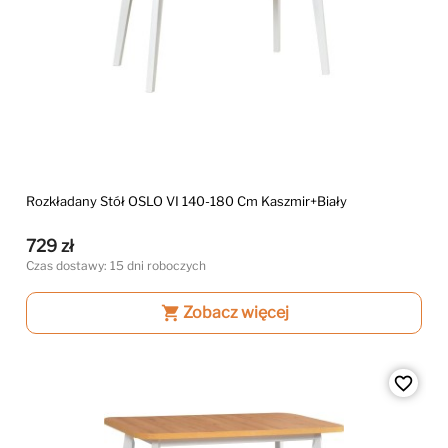
Rozkładany Stół OSLO VI 140-180 Cm Kaszmir+biały
729 zł
Czas dostawy: 15 dni roboczych
shopping_cart
Zobacz więcej
favorite_border