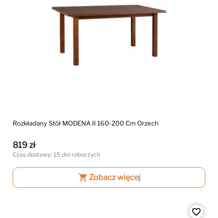
Rozkładany Stół MODENA II 160-200 Cm Orzech
819 zł
Czas dostawy: 15 dni roboczych
shopping_cart
Zobacz więcej
favorite_border