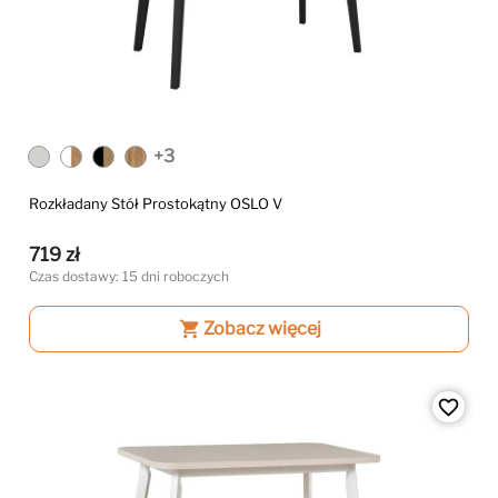
+3
Rozkładany Stół Prostokątny OSLO V
719 zł
Czas dostawy: 15 dni roboczych
shopping_cart
Zobacz więcej
favorite_border