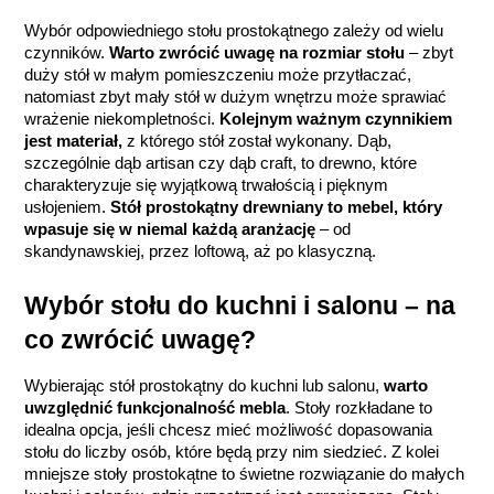
Wybór odpowiedniego stołu prostokątnego zależy od wielu 
czynników.
 Warto zwrócić uwagę na rozmiar stołu
 – zbyt 
duży stół w małym pomieszczeniu może przytłaczać, 
natomiast zbyt mały stół w dużym wnętrzu może sprawiać 
wrażenie niekompletności. 
Kolejnym ważnym czynnikiem 
jest materiał,
 z którego stół został wykonany. Dąb, 
szczególnie dąb artisan czy dąb craft, to drewno, które 
charakteryzuje się wyjątkową trwałością i pięknym 
usłojeniem. 
Stół prostokątny drewniany to mebel, który 
wpasuje się w niemal każdą aranżację
 – od 
skandynawskiej, przez loftową, aż po klasyczną.
Wybór stołu do kuchni i salonu – na 
co zwrócić uwagę?
Wybierając stół prostokątny do kuchni lub salonu, 
warto 
uwzględnić funkcjonalność mebla
. Stoły rozkładane to 
idealna opcja, jeśli chcesz mieć możliwość dopasowania 
stołu do liczby osób, które będą przy nim siedzieć. Z kolei 
mniejsze stoły prostokątne to świetne rozwiązanie do małych 