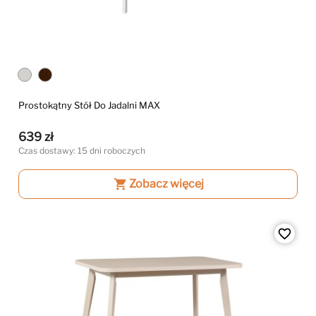
Prostokątny Stół Do Jadalni MAX
639 zł
Czas dostawy: 15 dni roboczych
shopping_cart
Zobacz więcej
favorite_border