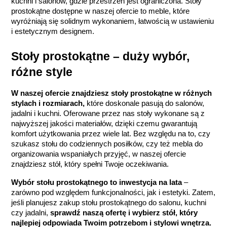
kuchni i salonów, gdzie przestrzeń jest ograniczona. Stoły 
prostokątne dostępne w naszej ofercie to meble, które 
wyróżniają się solidnym wykonaniem, łatwością w ustawieniu 
i estetycznym designem.
Stoły prostokątne – duży wybór, 
różne style
W naszej ofercie znajdziesz stoły prostokątne w różnych 
stylach i rozmiarach,
 które doskonale pasują do salonów, 
jadalni i kuchni. Oferowane przez nas stoły wykonane są z 
najwyższej jakości materiałów, dzięki czemu gwarantują 
komfort użytkowania przez wiele lat. Bez względu na to, czy 
szukasz stołu do codziennych posiłków, czy też mebla do 
organizowania wspaniałych przyjęć, w naszej ofercie 
znajdziesz stół, który spełni Twoje oczekiwania.
Wybór stołu prostokątnego to inwestycja na lata
 – 
zarówno pod względem funkcjonalności, jak i estetyki. Zatem, 
jeśli planujesz zakup stołu prostokątnego do salonu, kuchni 
czy jadalni,
 sprawdź naszą ofertę i wybierz stół, który 
najlepiej odpowiada Twoim potrzebom i stylowi wnętrza.