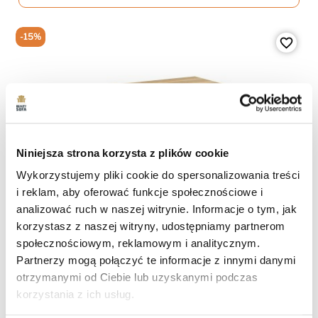
-15%
favorite_border
Niniejsza strona korzysta z plików cookie
Wykorzystujemy pliki cookie do spersonalizowania treści
i reklam, aby oferować funkcje społecznościowe i
analizować ruch w naszej witrynie. Informacje o tym, jak
+3
korzystasz z naszej witryny, udostępniamy partnerom
społecznościowym, reklamowym i analitycznym.
Stół Rozkładany VIVO – Do Jadalni I Salonu
Partnerzy mogą połączyć te informacje z innymi danymi
1 829 zł
2 152 zł
otrzymanymi od Ciebie lub uzyskanymi podczas
Najniższa cena z 30 dni przed obniżką:
2 152 zł
korzystania z ich usług.
Czas dostawy: 15 dni roboczych