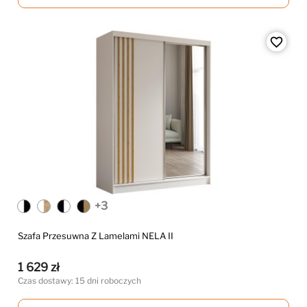
favorite_border
+3
Szafa Przesuwna Z Lamelami NELA II
1 629 zł
Czas dostawy: 15 dni roboczych