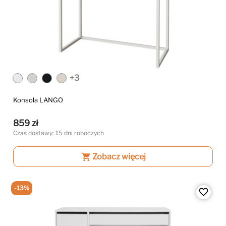
+3
Konsola LANGO
859 zł
Czas dostawy: 15 dni roboczych
shopping_cart
Zobacz więcej
-13%
favorite_border