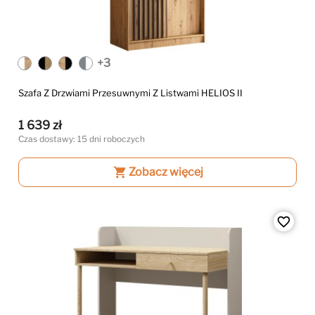
+3
Szafa Z Drzwiami Przesuwnymi Z Listwami HELIOS II
1 639 zł
Czas dostawy: 15 dni roboczych
shopping_cart
Zobacz więcej
favorite_border