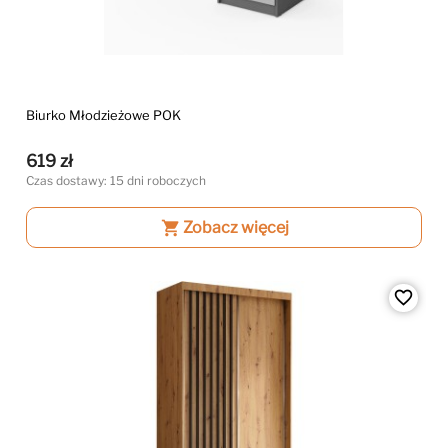
Biurko Młodzieżowe POK
619 zł
Czas dostawy: 15 dni roboczych
shopping_cart
Zobacz więcej
favorite_border