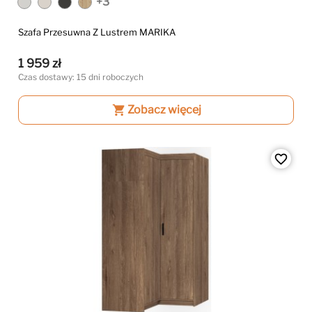
+3
Szafa Przesuwna Z Lustrem MARIKA
1 959 zł
Czas dostawy: 15 dni roboczych
shopping_cart
Zobacz więcej
favorite_border