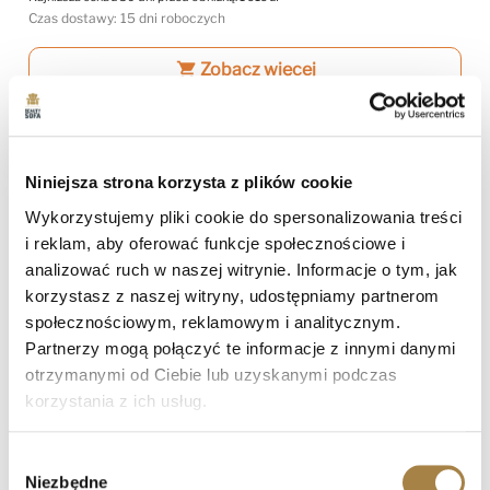
Czas dostawy: 15 dni roboczych
shopping_cart
Zobacz więcej
-6%
favorite_border
Niniejsza strona korzysta z plików cookie
Wykorzystujemy pliki cookie do spersonalizowania treści
i reklam, aby oferować funkcje społecznościowe i
analizować ruch w naszej witrynie. Informacje o tym, jak
korzystasz z naszej witryny, udostępniamy partnerom
społecznościowym, reklamowym i analitycznym.
Partnerzy mogą połączyć te informacje z innymi danymi
otrzymanymi od Ciebie lub uzyskanymi podczas
korzystania z ich usług.
Szafa Z Szufladami I Lustrem BALID D4
Wybór
Niezbędne
zgody