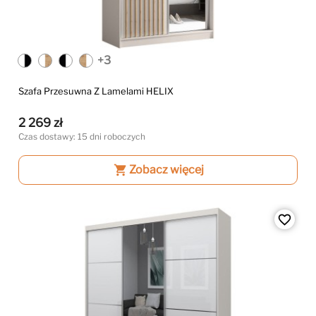
+3
Szafa Przesuwna Z Lamelami HELIX
2 269 zł
Czas dostawy: 15 dni roboczych
shopping_cart
Zobacz więcej
favorite_border