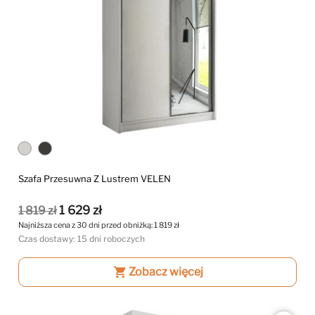
Szafa Przesuwna Z Lustrem VELEN
1 629 zł
1 819 zł
Najniższa cena z 30 dni przed obniżką:
1 819 zł
Czas dostawy: 15 dni roboczych
shopping_cart
Zobacz więcej