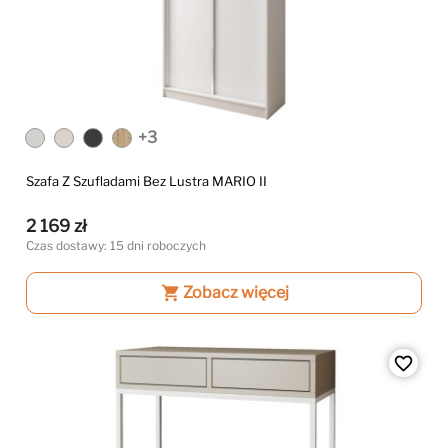
+3
Szafa Z Szufladami Bez Lustra MARIO II
2 169 zł
Czas dostawy: 15 dni roboczych
shopping_cart
Zobacz więcej
favorite_border