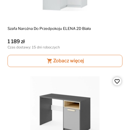
Szafa Narożna Do Przedpokoju ELENA 2D Biała
1 189 zł
Czas dostawy: 15 dni roboczych
shopping_cart
Zobacz więcej
favorite_border