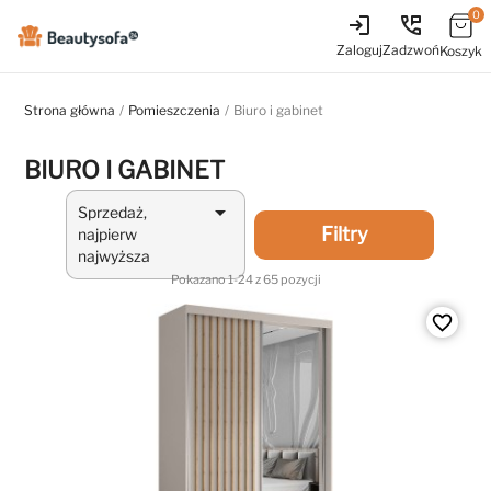
0
login
perm_phone_msg
Zaloguj
Zadzwoń
Koszyk
Strona główna
Pomieszczenia
Biuro i gabinet
BIURO I GABINET

Sprzedaż,
Filtry
najpierw
najwyższa
Pokazano 1-24 z 65 pozycji
favorite_border