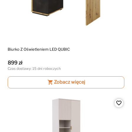
Biurko Z Oświetleniem LED QUBIC
899 zł
Czas dostawy: 15 dni roboczych
shopping_cart
Zobacz więcej
favorite_border