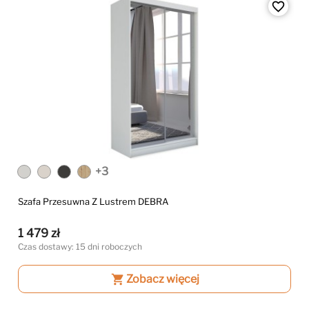
favorite_border
+3
Szafa Przesuwna Z Lustrem DEBRA
1 479 zł
Czas dostawy: 15 dni roboczych
shopping_cart
Zobacz więcej