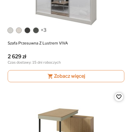
+3
Szafa Przesuwna Z Lustrem VIVA
2 629 zł
Czas dostawy: 15 dni roboczych
shopping_cart
Zobacz więcej
favorite_border