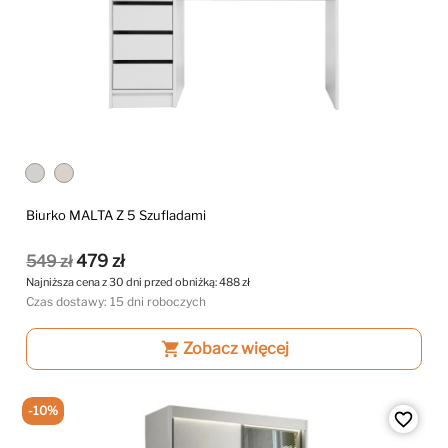
Biurko MALTA Z 5 Szufladami
479 zł
549 zł
Najniższa cena z 30 dni przed obniżką:
488 zł
Czas dostawy: 15 dni roboczych
shopping_cart
Zobacz więcej
-10%
favorite_border