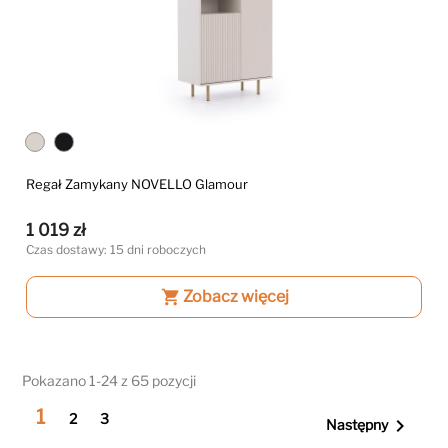
Regał Zamykany NOVELLO Glamour
1 019 zł
Czas dostawy: 15 dni roboczych
shopping_cart
Zobacz więcej
Pokazano 1-24 z 65 pozycji
1
2
3

Następny