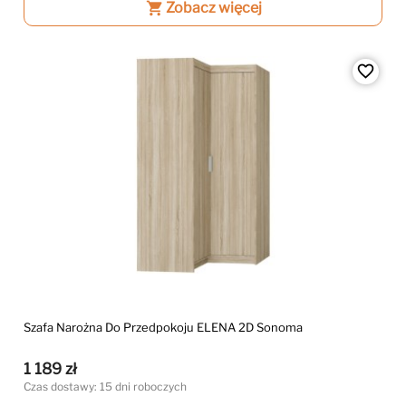
shopping_cart
Zobacz więcej
favorite_border
Szafa Narożna Do Przedpokoju ELENA 2D Sonoma
1 189 zł
Czas dostawy: 15 dni roboczych