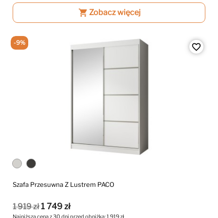
shopping_cart
Zobacz więcej
-9%
favorite_border
Szafa Przesuwna Z Lustrem PACO
1 749 zł
1 919 zł
Najniższa cena z 30 dni przed obniżką:
1 919 zł