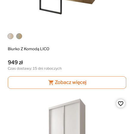
Biurko Z Komodą LICO
949 zł
Czas dostawy: 15 dni roboczych
shopping_cart
Zobacz więcej
favorite_border