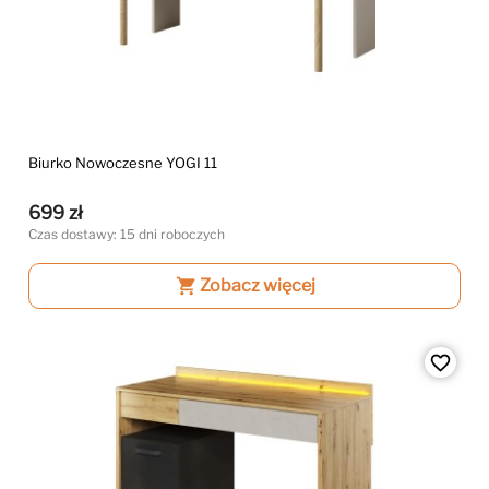
Biurko Nowoczesne YOGI 11
699 zł
Czas dostawy: 15 dni roboczych
shopping_cart
Zobacz więcej
favorite_border