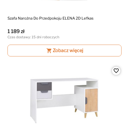
Szafa Narożna Do Przedpokoju ELENA 2D Lefkas
1 189 zł
Czas dostawy: 15 dni roboczych
shopping_cart
Zobacz więcej
favorite_border