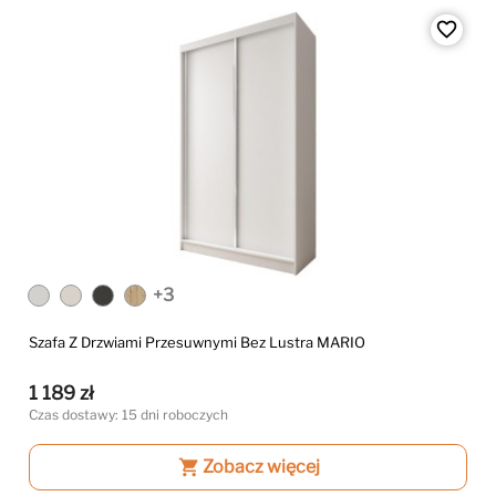
favorite_border
+3
Szafa Z Drzwiami Przesuwnymi Bez Lustra MARIO
1 189 zł
Czas dostawy: 15 dni roboczych
shopping_cart
Zobacz więcej