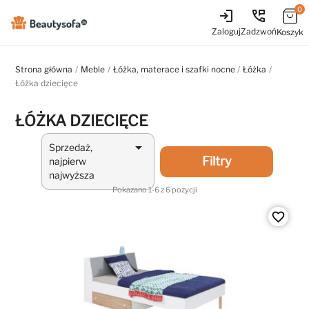
0
login
perm_phone_msg
Zaloguj
Zadzwoń
Koszyk
Strona główna
Meble
Łóżka, materace i szafki nocne
Łóżka
Łóżka dziecięce
ŁÓŻKA DZIECIĘCE

Sprzedaż,
Filtry
najpierw
najwyższa
Pokazano 1-6 z 6 pozycji
favorite_border