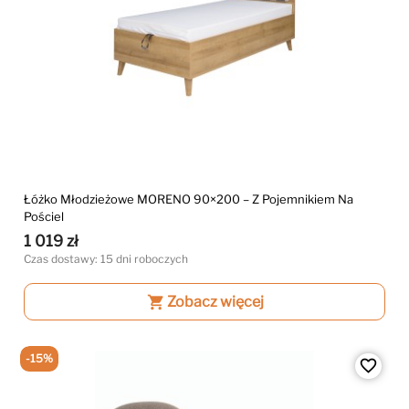
Łóżko Młodzieżowe MORENO 90×200 – Z Pojemnikiem Na
Pościel
1 019 zł
Czas dostawy: 15 dni roboczych
shopping_cart
Zobacz więcej
-15%
favorite_border