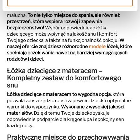
Łóżka dziecięce
odgrywają kluczową rolę w pokoju
malucha.
To nie tylko miejsce do spania, ale również
przestrzeń, która wspiera rozwój i zapewnia
bezpieczeństwo!
Wybór odpowiedniego łóżka
dziecięcego może wpłynąć na jakość snu i komfort
Twojego dziecka, a także na funkcjonalność pokoju.
W
naszej ofercie znajdziesz różnorodne
modele
łóżek, które
spełniają oczekiwania nawet najbardziej wymagających
rodziców i dzieci.
Łóżka dziecięce z materacem –
Kompletny zestaw do komfortowego
snu
Łóżka dziecięce z materacem to wygodna opcja,
która
pozwala zaoszczędzić czas i zapewnić dziecku optymalne
warunki do wypoczynku.
Wykonane z wysokiej jakości
materiałów
. Dzięki temu Twoje dziecko zyskuje
odpowiednie podparcie dla kręgosłupa i spokojny sen
każdej nocy.
Praktyczne miejsce do przechowywania