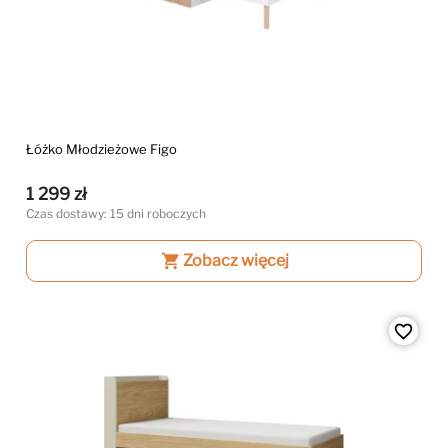
Łóżko Młodzieżowe Figo
1 299 zł
Czas dostawy: 15 dni roboczych
shopping_cart
Zobacz więcej
favorite_border