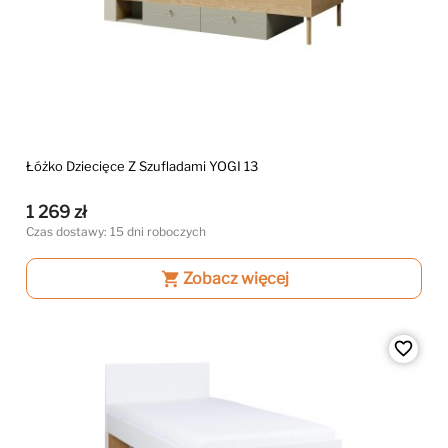
Łóżko Dziecięce Z Szufladami YOGI 13
1 269 zł
Czas dostawy: 15 dni roboczych
shopping_cart
Zobacz więcej
favorite_border