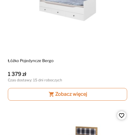
Łóżko Pojedyncze Bergo
1 379 zł
Czas dostawy: 15 dni roboczych
shopping_cart
Zobacz więcej
favorite_border