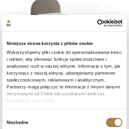
Niniejsza strona korzysta z plików cookie
Wykorzystujemy pliki cookie do spersonalizowania treści
+3
i reklam, aby oferować funkcje społecznościowe i
analizować ruch w naszej witrynie. Informacje o tym, jak
Łóżko Tapicerowane MOTTI 90x200 – Z Pojemnikiem I
korzystasz z naszej witryny, udostępniamy partnerom
Materacem MEDIRO
społecznościowym, reklamowym i analitycznym.
2 039 zł
2 399 zł
Partnerzy mogą połączyć te informacje z innymi danymi
Najniższa cena z 30 dni przed obniżką:
2 399 zł
Czas dostawy: 15 dni roboczych
otrzymanymi od Ciebie lub uzyskanymi podczas
korzystania z ich usług.
shopping_cart
Zobacz więcej
Wybór
Niezbędne
zgody