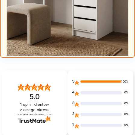
5
100%
4
0%
5.0
3
0%
1
opinii klientów
z całego okresu
2
0%
zebranych i zweryfikowanych przez
1
0%