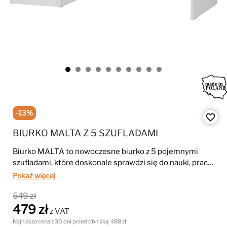
-13%
favorite_border
BIURKO MALTA Z 5 SZUFLADAMI
Biurko MALTA to nowoczesne biurko z 5 pojemnymi
szufladami, które doskonale sprawdzi się do nauki, pracy
i codziennego użytkowania. Minimalistyczny design,
Pokaż więcej
możliwość montażu szuflad po prawej lub lewej stronie
549 zł
oraz modne kolory biały i kaszmir sprawiają, że idealnie
479 zł
pasuje do nowoczesnych wnętrz.
z VAT
Najniższa cena z 30 dni przed obniżką:
488 zł