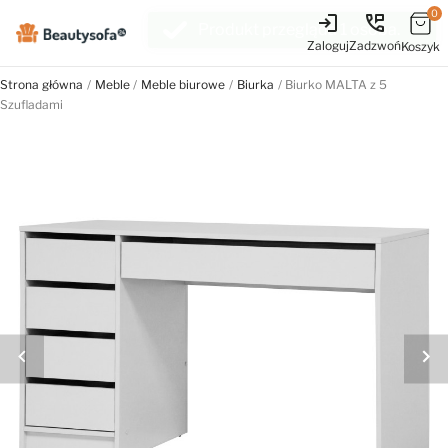
0
login
perm_phone_msg
Zaloguj
Zadzwoń
Koszyk
Strona główna
Meble
Meble biurowe
Biurka
Biurko MALTA z 5
Szufladami