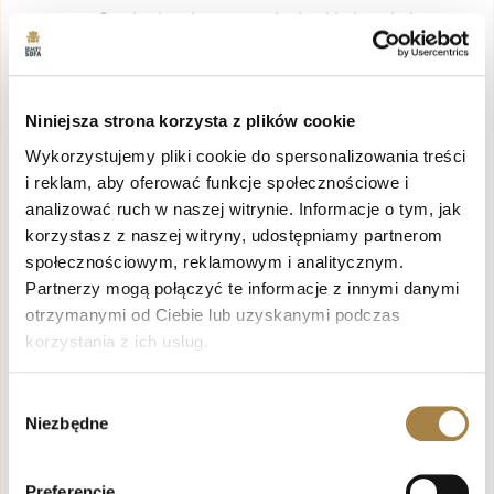
Swobodne dopasowanie do układu pokoju.
Nowoczesny wygląd bez uchwytów
Minimalistyczny design pasujący do wielu
wnętrz.
Niniejsza strona korzysta z plików cookie
Wykorzystujemy pliki cookie do spersonalizowania treści
Wersja z uchwytami dostępna
i reklam, aby oferować funkcje społecznościowe i
Możliwość wyboru stylu dopasowanego do
analizować ruch w naszej witrynie. Informacje o tym, jak
własnych preferencji.
korzystasz z naszej witryny, udostępniamy partnerom
społecznościowym, reklamowym i analitycznym.
Partnerzy mogą połączyć te informacje z innymi danymi
otrzymanymi od Ciebie lub uzyskanymi podczas
korzystania z ich usług.
Wybór
Niezbędne
zgody
Preferencje