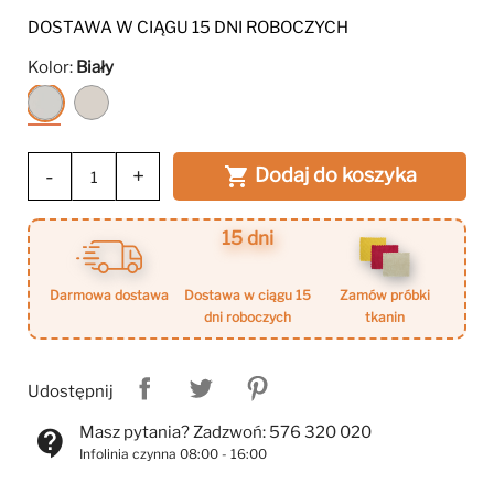
DOSTAWA W CIĄGU 15 DNI ROBOCZYCH
Kolor:
Biały
Biały
Kaszmir
-
+
Dodaj do koszyka

15 dni
darmowa dostawa
dostawa w ciągu 15
zamów próbki
dni roboczych
tkanin
Udostępnij
Masz pytania? Zadzwoń: 576 320 020
contact_support
Infolinia czynna 08:00 - 16:00