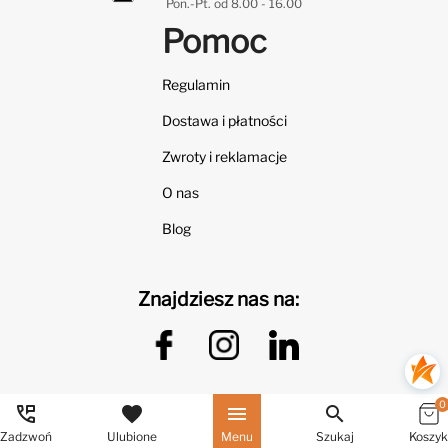
Pon.-Pt. od 8.00 - 16.00
Pomoc
Regulamin
Dostawa i płatności
Zwroty i reklamacje
O nas
Blog
Znajdziesz nas na:
0
perm_phone_msg
favorite
menu
search
Zadzwoń
Ulubione
Menu
Szukaj
Koszyk