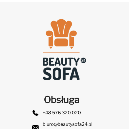
Obsługa
+48 576 320 020
biuro@beautysofa24.pl