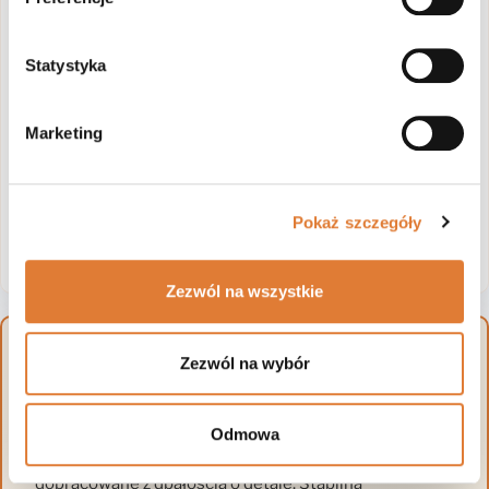
Statystyka
Marketing
Pokaż szczegóły
Zezwól na wszystkie
Solidne wykonanie i komfort
Zezwól na wybór
użytkowania
Odmowa
Biurko zostało wykonane z trwałych materiałów i
dopracowane z dbałością o detale. Stabilna