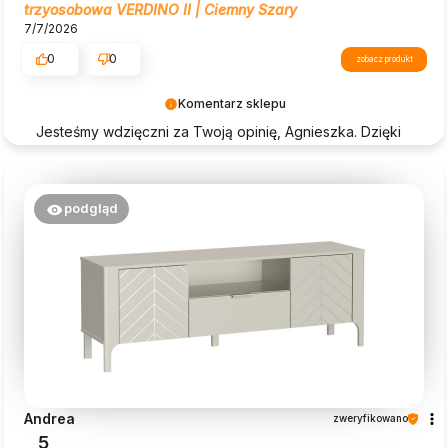
trzyosobowa VERDINO II | Ciemny Szary
7/7/2026
0
0
zobacz produkt
Komentarz sklepu
Jesteśmy wdzięczni za Twoją opinię, Agnieszka. Dzięki
takim komentarzom jak Twój, Beautysofa24 nieustannie
się rozwija.
podgląd
Andrea
zweryfikowano
5