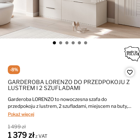
-8%
favorite_border
GARDEROBA LORENZO DO PRZEDPOKOJU Z
LUSTREM I 2 SZUFLADAMI
Garderoba LORENZO to nowoczesna szafa do
przedpokoju z lustrem, 2 szufladami, miejscem na buty,
haczykami oraz drążkiem na odzież wierzchnią.
Pokaż więcej
Wykonana z płyty laminowanej 16 mm w kolorze beż
1 499 zł
piaskowy, pomaga utrzymać porządek i nadaje strefie
1 379 zł
wejściowej elegancki wygląd.
z VAT