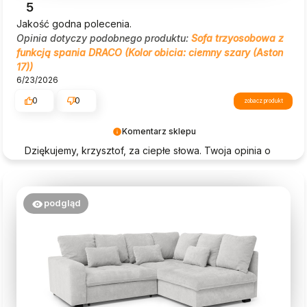
5
Jakość godna polecenia.
Opinia dotyczy podobnego produktu:
Sofa trzyosobowa z
funkcją spania DRACO (Kolor obicia: ciemny szary (Aston
17))
6/23/2026
0
0
zobacz produkt
Komentarz sklepu
Dziękujemy, krzysztof, za ciepłe słowa. Twoja opinia o
Beautysofa24 jest dla nas ogromną motywacją!
podgląd