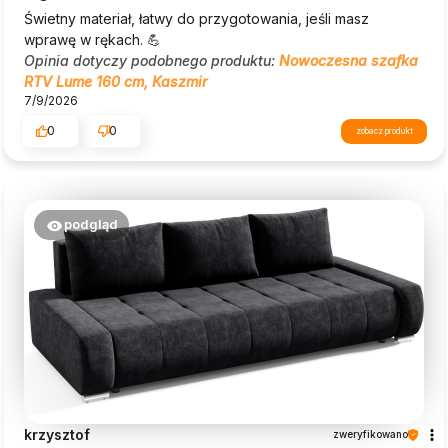
Świetny materiał, łatwy do przygotowania, jeśli masz
wprawę w rękach. 💪
Opinia dotyczy podobnego produktu:
Nowoczesna szafka
RTV Lume 160 cm, Kaszmir
7/9/2026
0
0
zobacz produkt
podgląd
krzysztof
zweryfikowano