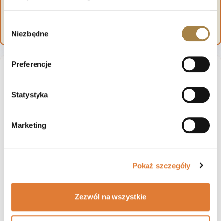
Wybór
Niezbędne
zgody
Preferencje
Wymiary garderoby LORENZO
Statystyka
Szerokość: 140 cm
Głębokość: 42,5 cm
Marketing
Wysokość: 200 cm
Praktyczne wymiary pozwalają wygodnie
Pokaż szczegóły
zorganizować strefę wejściową, nawet w
mniejszym przedpokoju.
Zezwól na wszystkie