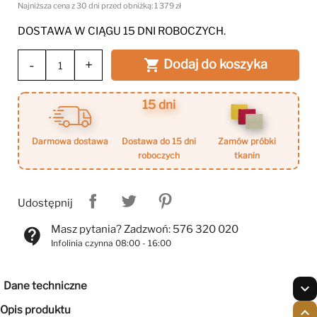
Najniższa cena z 30 dni przed obniżką:
1 379 zł
DOSTAWA W CIĄGU 15 DNI ROBOCZYCH.
-
+
Dodaj do koszyka

15 dni
darmowa dostawa
dostawa do 15 dni
zamów próbki
roboczych
tkanin
Udostępnij
Masz pytania? Zadzwoń: 576 320 020
contact_support
Infolinia czynna 08:00 - 16:00
Dane techniczne
expand_more
Opis produktu
expand_less