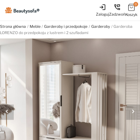
0
login
perm_phone_msg
Zaloguj
Zadzwoń
Koszyk
Strona główna
Meble
Garderoby i przedpokoje
Garderoby
Garderoba
LORENZO do przedpokoju z lustrem i 2 szufladami