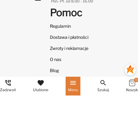
Pon.-Pt. od 8.00 - 16.00
Pomoc
Regulamin
Dostawa i płatności
Zwroty i reklamacje
O nas
Blog
0
perm_phone_msg
favorite
menu
search
Zadzwoń
Ulubione
Menu
Szukaj
Koszyk
Znajdziesz nas na:
Cena: 1 719 zł
Dodaj do koszyka