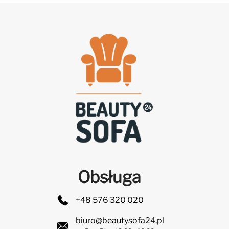
Obsługa
+48 576 320 020
biuro@beautysofa24.pl