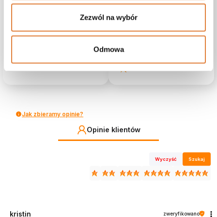
4
0%
Zezwól na wybór
5.0
3
0%
4
opinii klientów
z całego okresu
2
Odmowa
0%
zebranych i zweryfikowanych przez
1
0%
Jak zbieramy opinie?
Opinie klientów
Wyczyść
Szukaj
kristin
zweryfikowano