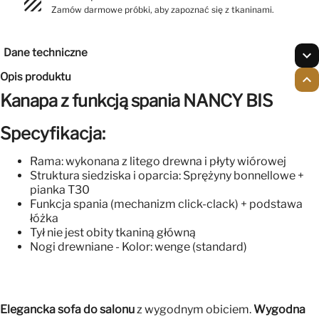
texture
Zamów darmowe próbki, aby zapoznać się z tkaninami.
Dane techniczne
expand_more
Opis produktu
expand_less
Kanapa z funkcją spania NANCY BIS
Specyfikacja:
Rama: wykonana z litego drewna i płyty wiórowej
Struktura siedziska i oparcia: Sprężyny bonnellowe +
pianka T30
Funkcja spania (mechanizm click-clack) + podstawa
łóżka
Tył nie jest obity tkaniną główną
Nogi drewniane - Kolor: wenge (standard)
Elegancka sofa do salonu
z wygodnym obiciem.
Wygodna