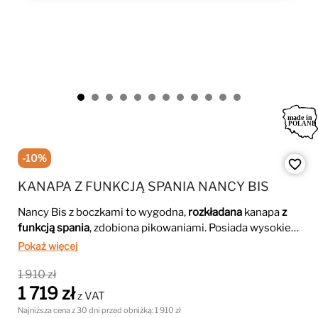
-10%
favorite_border
KANAPA Z FUNKCJĄ SPANIA NANCY BIS
Nancy Bis z boczkami to wygodna,
rozkładana
kanapa
z
funkcją spania
, zdobiona pikowaniami. Posiada wysokie
nóżki oraz przyjemną w dotyku tkaninę
Kronos
.
Kanapa
Pokaż więcej
rozkładana trzyosobowa
, z pewnością zajmie centralne
1 910 zł
miejsce w przestrzeni Twojego salonu.
1 719 zł
z VAT
Najniższa cena z 30 dni przed obniżką:
1 910 zł