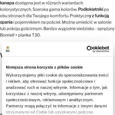
kanapa
dostępna jest w różnych wariantach
kolorystycznych. Szeroka gama kolorów.
Podłokietniki
po
obu stronach dla Twojego komfortu. Praktyczn
y z funkcją
spania
i pojemnikiem na pościel. Można umieścić w salonie
lub pokoju gościnnym. Bardzo wygodne siedzisko - sprężyny
Bonnell + pianka T30.
Wymiary:
Szerokość:
220 cm
Niniejsza strona korzysta z plików cookie
Wysokość:
89 cm
Wykorzystujemy pliki cookie do spersonalizowania treści
Głębokość:
93 cm
Głębokość siedziska:
52 cm
i reklam, aby oferować funkcje społecznościowe i
Wysokość siedziska:
43 cm
analizować ruch w naszej witrynie. Informacje o tym, jak
Wysokość nogi:
13 cm
korzystasz z naszej witryny, udostępniamy partnerom
Powierzchnia do leżenia:
195×116 cm
społecznościowym, reklamowym i analitycznym.
Partnerzy mogą połączyć te informacje z innymi danymi
otrzymanymi od Ciebie lub uzyskanymi podczas