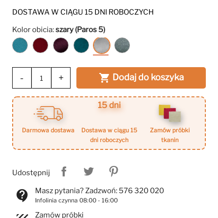
DOSTAWA W CIĄGU 15 DNI ROBOCZYCH
Kolor obicia:
szary (Paros 5)
niebieski
ciemny
fioletowy
morski
szary
ciemny
(Kronos
czerwony
(Kronos
(Kronos
(Paros
szary
13)
(Kronos
3)
4)
5)
(Paros
2)
6)
-
+
Dodaj do koszyka

15 dni
darmowa dostawa
dostawa w ciągu 15
zamów próbki
dni roboczych
tkanin
Udostępnij
Masz pytania? Zadzwoń: 576 320 020
contact_support
Infolinia czynna 08:00 - 16:00
Zamów próbki