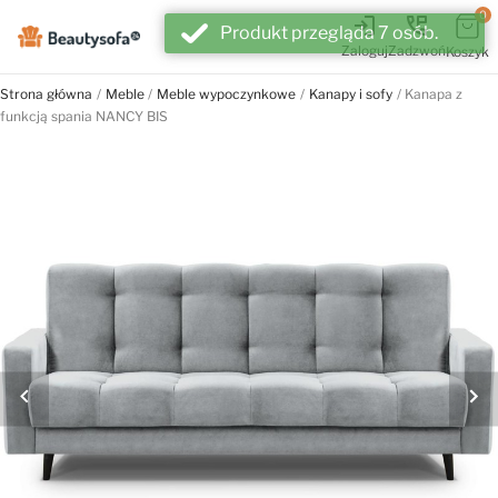
0
login
perm_phone_msg
Produkt przegląda 7 osób.
Zaloguj
Zadzwoń
Koszyk
Strona główna
Meble
Meble wypoczynkowe
Kanapy i sofy
Kanapa z
funkcją spania NANCY BIS