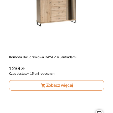
Komoda Dwudrzwiowa CAYA Z 4 Szufladami
1 239 zł
Czas dostawy: 15 dni roboczych
shopping_cart
Zobacz więcej