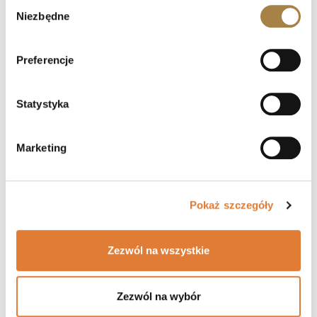
Wybór
Niezbędne
zgody
Preferencje
Statystyka
Marketing
Szafa Przesuwna CAYA Z Lustrem I Lamelami 199 Cm
2 169 zł
Czas dostawy: 15 dni roboczych
Pokaż szczegóły
shopping_cart
Zobacz więcej
Zezwól na wszystkie
Zezwól na wybór
favorite_border