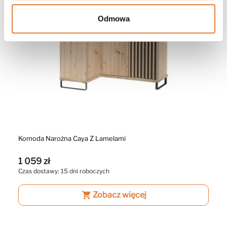
Odmowa
Komoda Narożna Caya Z Lamelami
1 059 zł
Czas dostawy: 15 dni roboczych
shopping_cart
Zobacz więcej