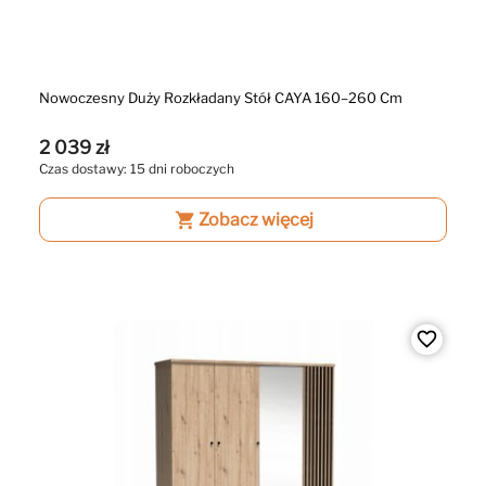
Nowoczesny Duży Rozkładany Stół CAYA 160–260 Cm
2 039 zł
Czas dostawy: 15 dni roboczych
shopping_cart
Zobacz więcej
favorite_border