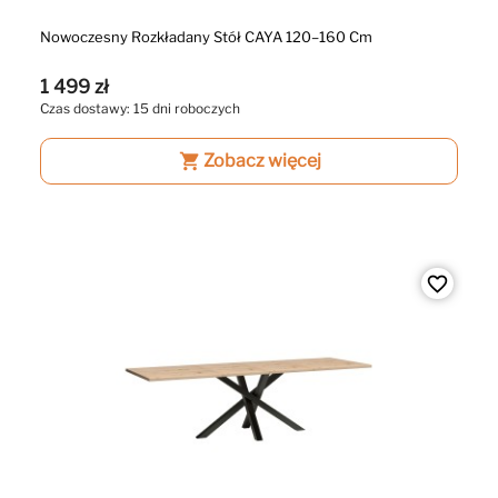
Nowoczesny Rozkładany Stół CAYA 120–160 Cm
1 499 zł
Czas dostawy: 15 dni roboczych
shopping_cart
Zobacz więcej
favorite_border