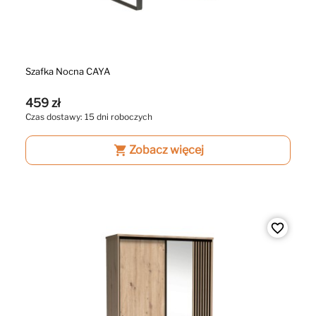
Szafka Nocna CAYA
459 zł
Czas dostawy: 15 dni roboczych
shopping_cart
Zobacz więcej
favorite_border