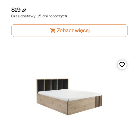
819 zł
Czas dostawy: 15 dni roboczych
shopping_cart
Zobacz więcej
favorite_border