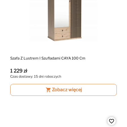
Szafa Z Lustrem I Szufladami CAYA 100 Cm
1 229 zł
Czas dostawy: 15 dni roboczych
shopping_cart
Zobacz więcej
favorite_border