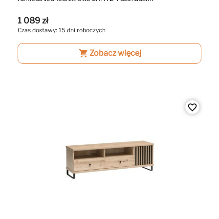
1 089 zł
Czas dostawy: 15 dni roboczych
shopping_cart
Zobacz więcej
favorite_border