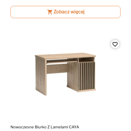
shopping_cart
Zobacz więcej
favorite_border
Nowoczesne Biurko Z Lamelami CAYA