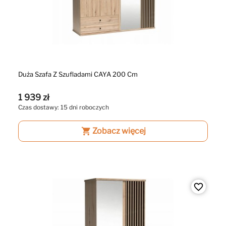
Duża Szafa Z Szufladami CAYA 200 Cm
1 939 zł
Czas dostawy: 15 dni roboczych
shopping_cart
Zobacz więcej
favorite_border