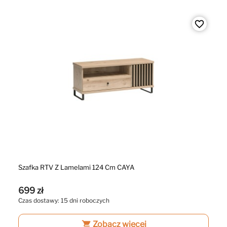
favorite_border
Szafka RTV Z Lamelami 124 Cm CAYA
699 zł
Czas dostawy: 15 dni roboczych
shopping_cart
Zobacz więcej