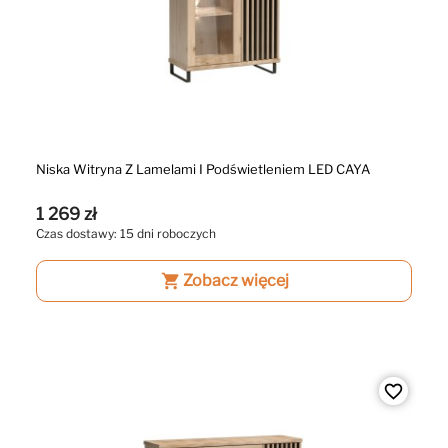
Niska Witryna Z Lamelami I Podświetleniem LED CAYA
1 269 zł
Czas dostawy: 15 dni roboczych
shopping_cart
Zobacz więcej
favorite_border