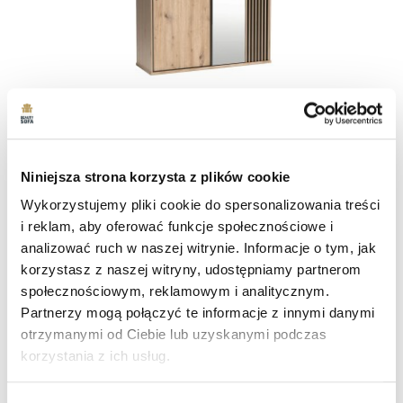
Szafa Z Lustrem I Lamelami Caya 179 Cm
Niniejsza strona korzysta z plików cookie
2 119 zł
Czas dostawy: 15 dni roboczych
Wykorzystujemy pliki cookie do spersonalizowania treści
i reklam, aby oferować funkcje społecznościowe i
shopping_cart
Zobacz więcej
analizować ruch w naszej witrynie. Informacje o tym, jak
korzystasz z naszej witryny, udostępniamy partnerom
społecznościowym, reklamowym i analitycznym.
Partnerzy mogą połączyć te informacje z innymi danymi
otrzymanymi od Ciebie lub uzyskanymi podczas
favorite_border
korzystania z ich usług.