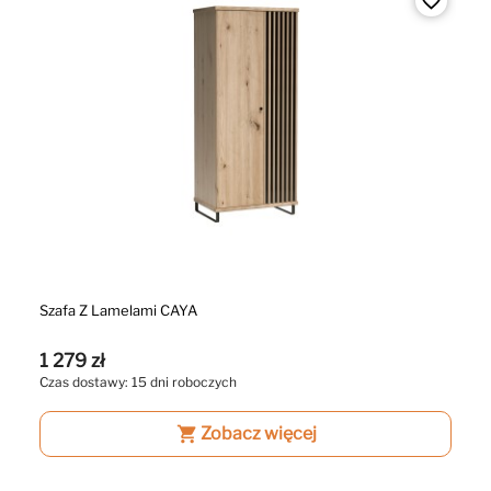
favorite_border
Szafa Z Lamelami CAYA
1 279 zł
Czas dostawy: 15 dni roboczych
shopping_cart
Zobacz więcej