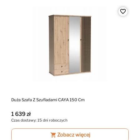
favorite_border
Duża Szafa Z Szufladami CAYA 150 Cm
1 639 zł
Czas dostawy: 15 dni roboczych
shopping_cart
Zobacz więcej