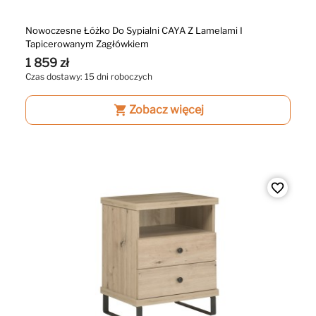
Nowoczesne Łóżko Do Sypialni CAYA Z Lamelami I
Tapicerowanym Zagłówkiem
1 859 zł
Czas dostawy: 15 dni roboczych
shopping_cart
Zobacz więcej
favorite_border