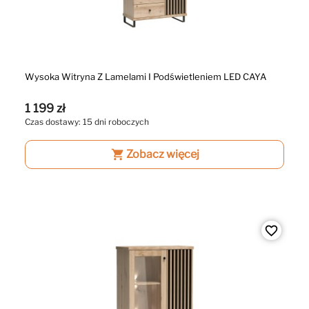
Wysoka Witryna Z Lamelami I Podświetleniem LED CAYA
1 199 zł
Czas dostawy: 15 dni roboczych
shopping_cart
Zobacz więcej
favorite_border