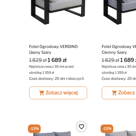
Fotel Ogrodowy VERDINO
Fotel Ogrodowy VE
|Jasny Szary
Ciemny Szary
1 689 zł
1 689 
1 829 zł
1 829 zł
Najniższa cena z 30 dni przed
Najniższa cena z 30 dn
obniżką:
1 359 zł
obniżką:
1 359 zł
Czas dostawy: 20 dni roboczych
Czas dostawy: 20 d
shopping_cart
Zobacz więcej
shopping_cart
Zobacz 
favorite_border
-13%
-13%