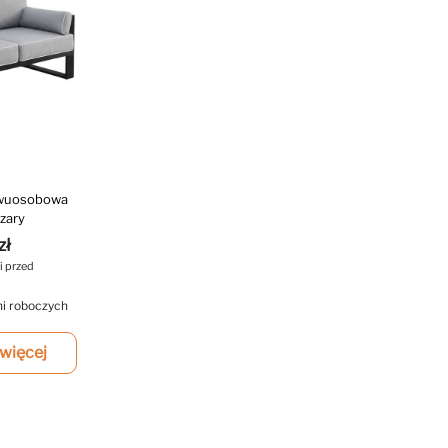
wuosobowa
zary
zł
i przed
ni roboczych
więcej