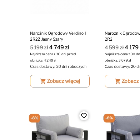
Narożnik Ogrodowy Verdino I
Narożnik Ogrodowy
2R2Z Jasny Szary
2R2
4 749 zł
4 179 
5 199 zł
4 599 zł
Najniższa cena z 30 dni przed
Najniższa cena z 30 dn
obniżką:
4 249 zł
obniżką:
3 679 zł
Czas dostawy: 20 dni roboczych
Czas dostawy: 20 d
shopping_cart
Zobacz więcej
shopping_cart
Zobacz 
favorite_border
-8%
-8%