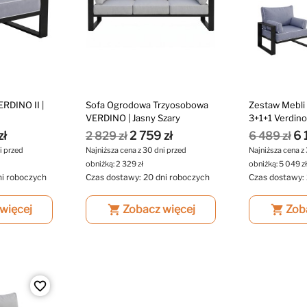
RDINO II |
Sofa Ogrodowa Trzyosobowa
Zestaw Mebl
VERDINO | Jasny Szary
3+1+1 Verdino 
zł
2 759 zł
6 
2 829 zł
6 489 zł
i przed
Najniższa cena z 30 dni przed
Najniższa cena z
obniżką:
2 329 zł
obniżką:
5 049 z
ni roboczych
Czas dostawy: 20 dni roboczych
Czas dostawy: 
więcej
shopping_cart
Zobacz więcej
shopping_cart
Zob
favorite_border