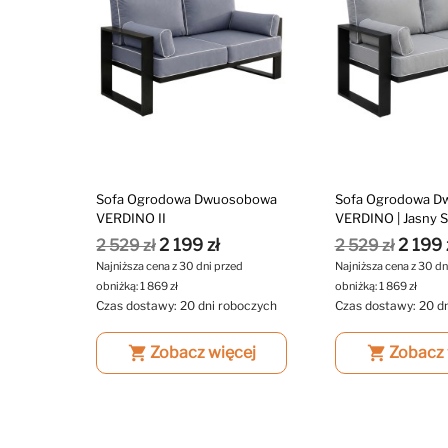
Sofa Ogrodowa Dwuosobowa
Sofa Ogrodowa D
VERDINO II
VERDINO | Jasny S
2 199 zł
2 199 
2 529 zł
2 529 zł
Najniższa cena z 30 dni przed
Najniższa cena z 30 dn
obniżką:
1 869 zł
obniżką:
1 869 zł
Czas dostawy: 20 dni roboczych
Czas dostawy: 20 d
shopping_cart
Zobacz więcej
shopping_cart
Zobacz 