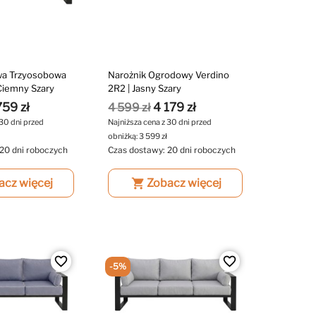
wa Trzyosobowa
Narożnik Ogrodowy Verdino
Ciemny Szary
2R2 | Jasny Szary
759 zł
4 179 zł
4 599 zł
 30 dni przed
Najniższa cena z 30 dni przed
obniżką:
3 599 zł
20 dni roboczych
Czas dostawy: 20 dni roboczych
acz więcej
shopping_cart
Zobacz więcej
favorite_border
favorite_border
-5%