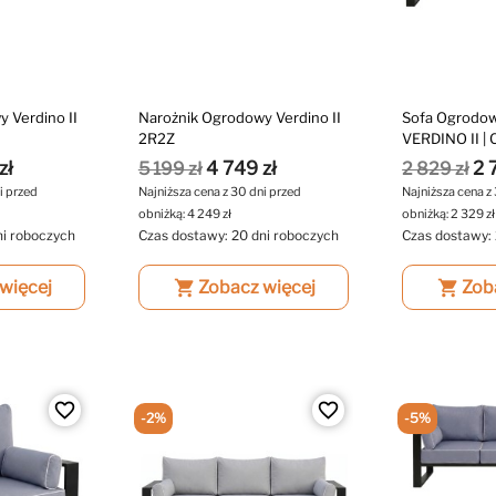
 Verdino II
Narożnik Ogrodowy Verdino II
Sofa Ogrodo
2R2Z
VERDINO II | 
zł
4 749 zł
2 
5 199 zł
2 829 zł
i przed
Najniższa cena z 30 dni przed
Najniższa cena z
obniżką:
4 249 zł
obniżką:
2 329 zł
ni roboczych
Czas dostawy: 20 dni roboczych
Czas dostawy: 
więcej
shopping_cart
Zobacz więcej
shopping_cart
Zob
favorite_border
favorite_border
-2%
-5%