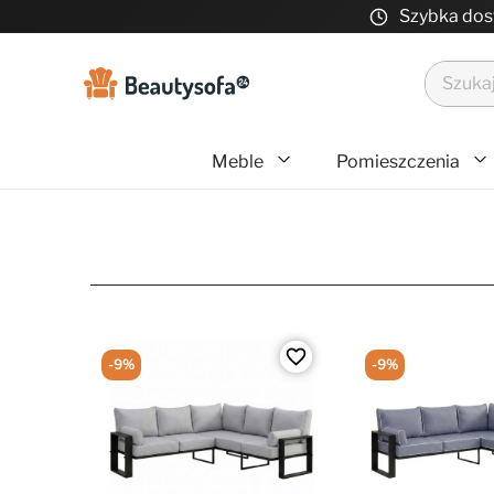
Szybka do
Meble
Pomieszczenia
favorite_border
-9%
-9%