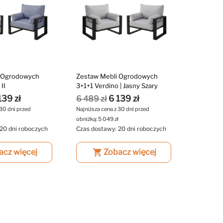
i Ogrodowych
Zestaw Mebli Ogrodowych
II
3+1+1 Verdino | Jasny Szary
139 zł
6 139 zł
6 489 zł
 30 dni przed
Najniższa cena z 30 dni przed
ł
obniżką:
5 049 zł
20 dni roboczych
Czas dostawy: 20 dni roboczych
acz więcej
shopping_cart
Zobacz więcej