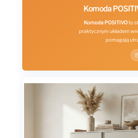
Komoda POSITIV
Komoda POSITIVO
to s
praktycznym układem wnę
pomagają utrz
