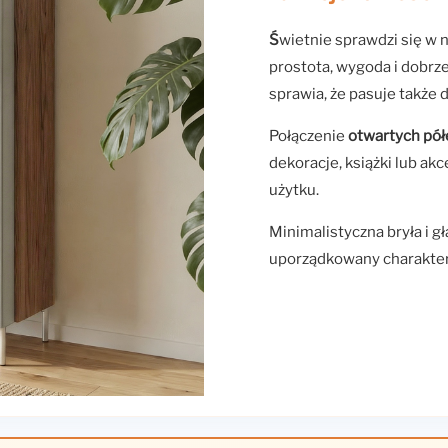
Ś
wietnie sprawdzi się w 
prostota, wygoda i dobrz
sprawia, że pasuje także
Połączenie
otwartych pół
dekoracje, książki lub ak
użytku.
Minimalistyczna bryła i g
uporządkowany charakter