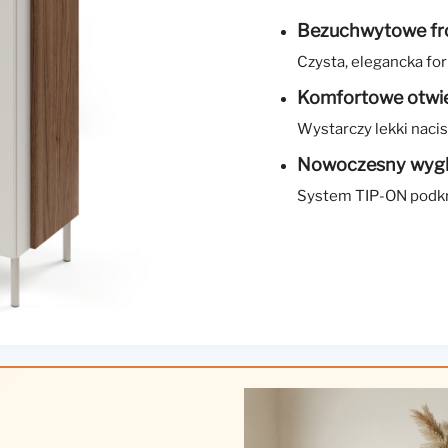
Bezuchwytowe fr
Czysta, elegancka fo
Komfortowe otwie
Wystarczy lekki nacis
Nowoczesny wyg
System TIP-ON podkr