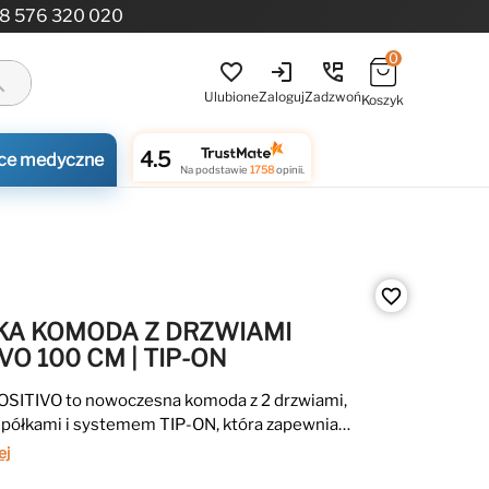
8 576 320 020
0
login
perm_phone_msg
favorite_border
ch
Ulubione
Zaloguj
Zadzwoń
Koszyk
4.5
ce medyczne
Na podstawie
1758
opinii.
favorite_border
A KOMODA Z DRZWIAMI
VO 100 CM | TIP-ON
SITIVO to nowoczesna komoda z 2 drzwiami,
 półkami i systemem TIP-ON, która zapewnia
rzechowywanie bez uchwytów. Solidna płyta 16
ej
e ABS oraz smukła forma sprawiają, że idealnie