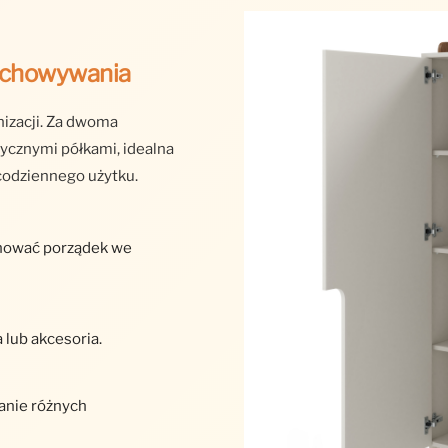
zechowywania
nizacji. Za dwoma
tycznymi półkami, idealna
 codziennego użytku.
chować porządek we
 lub akcesoria.
anie różnych