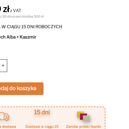
ę w salonie, sypialni, biurze lub pokoju
 zł
owym.
z VAT
 z 30 dni przed obniżką:
500 zł
W CIĄGU 15 DNI ROBOCZYCH
ch Alba + Kaszmir
Dab
Mavelie
+
r
Macadamia
+
daj do koszyka
15 dni
a dostawa
dostawa w ciągu 15
zamów próbki tkanin