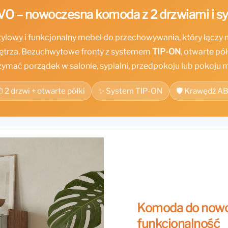
O – nowoczesna komoda z 2 drzwiami i 
tylowy i funkcjonalny mebel do przechowywania, który łączy 
trza. Bezuchwytowe fronty z systemem
TIP-ON
, otwarte pó
ymać porządek w salonie, sypialni, przedpokoju lub pokoju
 2 drzwi + otwarte półki
✨ System TIP-ON
🛡️ Krawędź A
Komoda do nowoc
funkcjonalność