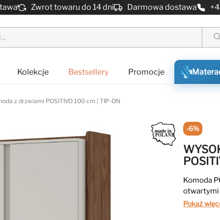
stawa
Zwrot towaru do 14 dni
Darmowa dostawa
+4
sear
Kolekcje
Bestsellery
Promocje
Matera
oda z drzwiami POSITIVO 100 cm | TIP-ON
-6%
WYSOK
POSITI
Komoda PO
otwartymi
wygodne p
Pokaż więc
mm, obrzeż