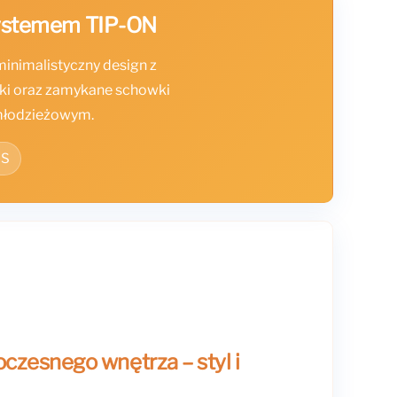
systemem TIP-ON
minimalistyczny design z
łki oraz zamykane schowki
 młodzieżowym.
BS
zesnego wnętrza – styl i