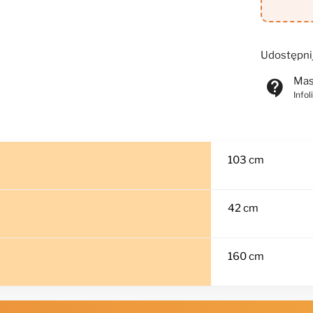
Udostępni
Mas
contact_support
Info
103 cm
42 cm
160 cm