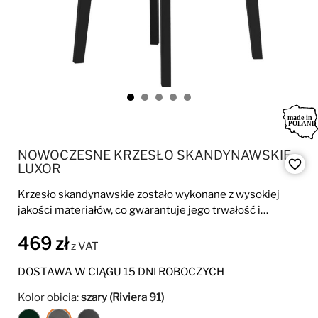
NOWOCZESNE KRZESŁO SKANDYNAWSKIE
favorite_border
LUXOR
Krzesło skandynawskie zostało wykonane z wysokiej
jakości materiałów, co gwarantuje jego trwałość i
długowieczność. Miękkie siedzisko zapewni komfort
469 zł
siedzenia.
z VAT
DOSTAWA W CIĄGU 15 DNI ROBOCZYCH
Kolor obicia:
szary (Riviera 91)