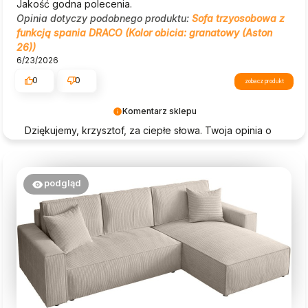
Jakość godna polecenia.
Opinia dotyczy podobnego produktu:
Sofa trzyosobowa z
funkcją spania DRACO (Kolor obicia: granatowy (Aston
26))
6/23/2026
0
0
zobacz produkt
Komentarz sklepu
Dziękujemy, krzysztof, za ciepłe słowa. Twoja opinia o
Beautysofa24 jest dla nas ogromną motywacją!
podgląd