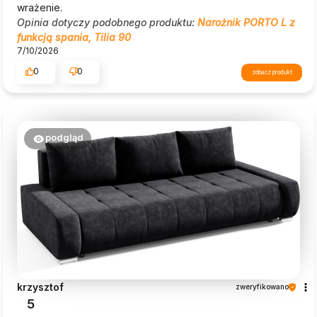
wrażenie.
Opinia dotyczy podobnego produktu:
Narożnik PORTO L z
funkcją spania, Tilia 90
7/10/2026
0
0
zobacz produkt
podgląd
krzysztof
zweryfikowano
5