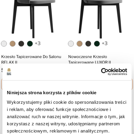
+3
+3
Krzesło Tapicerowane Do Salonu
Nowoczesne Krzesło
RELAX II
Tapicerowane LUXOR II
599 zł
499 zł
shopping_cart
Zobacz więcej
shopping_cart
Zobacz więcej
Niniejsza strona korzysta z plików cookie
Wykorzystujemy pliki cookie do spersonalizowania treści
Produkt nie posiada recenzji
i reklam, aby oferować funkcje społecznościowe i
Może zainteresują Cię inne ocenione produkty
analizować ruch w naszej witrynie. Informacje o tym, jak
korzystasz z naszej witryny, udostępniamy partnerom
społecznościowym, reklamowym i analitycznym.