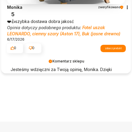
Monika
zweryfikowano
5
❤️👍️szybka dostawa dobra jakosć
Opinia dotyczy podobnego produktu:
Fotel uszak
LEONARDO, ciemny szary (Aston 17), Buk (jasne drewno)
6/17/2026
0
0
zobacz produkt
Komentarz sklepu
Jesteśmy wdzięczni za Twoją opinię, Monika. Dzięki
takim komentarzom jak Twój, Beautysofa24 nieustannie
się rozwija.