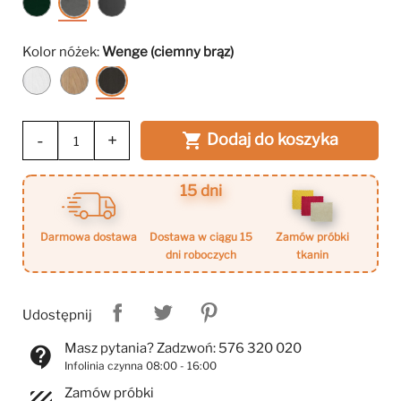
ciemny
szary
szary
zielony
(Riviera
(Riviera
(Riviera
91)
96)
Kolor nóżek:
Wenge (ciemny brąz)
38)
Biały
Buk
Wenge
(jasne
(ciemny
drewno)
brąz)
-
+
Dodaj do koszyka

15 dni
darmowa dostawa
dostawa w ciągu 15
zamów próbki
dni roboczych
tkanin
Udostępnij
Masz pytania? Zadzwoń: 576 320 020
contact_support
Infolinia czynna 08:00 - 16:00
Zamów próbki