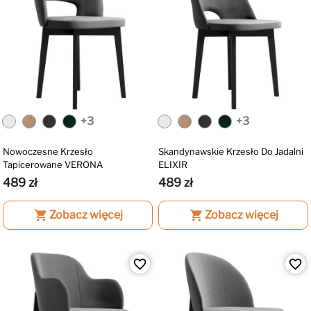
+3
+3
Nowoczesne Krzesło
Skandynawskie Krzesło Do Jadalni
Tapicerowane VERONA
ELIXIR
489 zł
489 zł
shopping_cart
Zobacz więcej
shopping_cart
Zobacz więcej
favorite_border
favorite_border