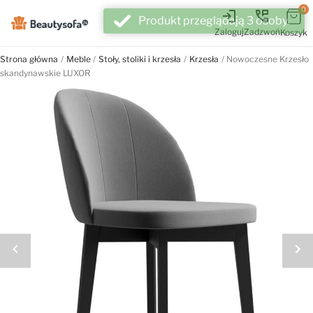
0
login
perm_phone_msg
Zaloguj
Zadzwoń
Koszyk
Strona główna
Meble
Stoły, stoliki i krzesła
Krzesła
Nowoczesne Krzesło
skandynawskie LUXOR