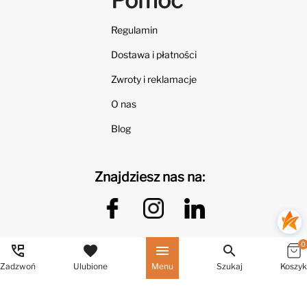
Pomoc
Regulamin
Dostawa i płatności
Zwroty i reklamacje
O nas
Blog
Znajdziesz nas na:
0
perm_phone_msg
favorite
menu
search
Zadzwoń
Ulubione
Menu
Szukaj
Koszyk
Cena: 469 zł
Kategorie
Regulamin
Koszyk