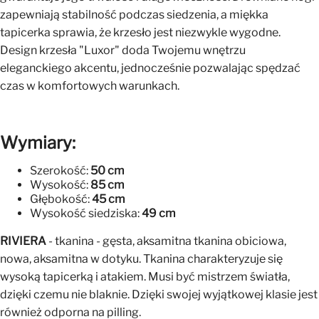
zapewniają stabilność podczas siedzenia, a miękka
tapicerka sprawia, że krzesło jest niezwykle wygodne.
Design krzesła "Luxor" doda Twojemu wnętrzu
eleganckiego akcentu, jednocześnie pozwalając spędzać
czas w komfortowych warunkach.
Wymiary:
Szerokość:
50 cm
Wysokość:
85 cm
Głębokość:
45 cm
Wysokość siedziska:
49 cm
RIVIERA
- tkanina - gęsta, aksamitna tkanina obiciowa,
nowa, aksamitna w dotyku. Tkanina charakteryzuje się
wysoką tapicerką i atakiem. Musi być mistrzem światła,
dzięki czemu nie blaknie. Dzięki swojej wyjątkowej klasie jest
również odporna na pilling.