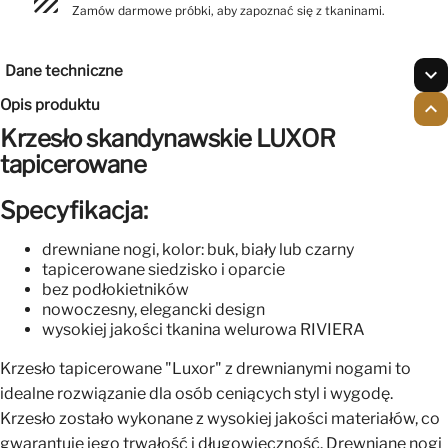
texture
Zamów darmowe próbki, aby zapoznać się z tkaninami.
Dane techniczne
expand_more
Opis produktu
expand_less
Krzesło skandynawskie LUXOR
tapicerowane
Specyfikacja:
drewniane nogi, kolor: buk, biały lub czarny
tapicerowane siedzisko i oparcie
bez podłokietników
nowoczesny, elegancki design
wysokiej jakości tkanina welurowa RIVIERA
Krzesło tapicerowane "Luxor" z drewnianymi nogami to
idealne rozwiązanie dla osób ceniących styl i wygodę.
Krzesło zostało wykonane z wysokiej jakości materiałów, co
gwarantuje jego trwałość i długowieczność. Drewniane nogi