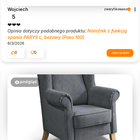
Wojciech
zweryfikowano
5
❤️❤️❤️
Opinia dotyczy podobnego produktu:
Narożnik z funkcją
spania PARYS L, beżowy (Poso 100)
6/3/2026
0
0
zobacz produkt
podgląd