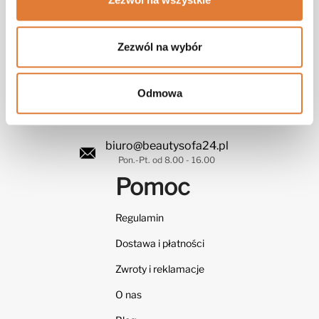
Zezwól na wybór
Obsługa
Odmowa
+48 576 320 020
biuro@beautysofa24.pl
Pon.-Pt. od 8.00 - 16.00
Pomoc
Regulamin
Dostawa i płatności
Zwroty i reklamacje
O nas