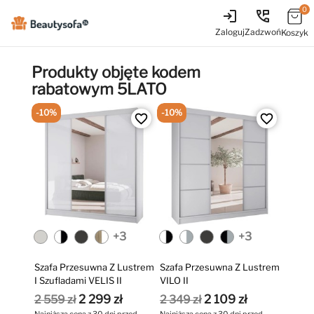
0
login
perm_phone_msg
Zaloguj
Zadzwoń
Koszyk
Produkty objęte kodem
rabatowym 5LATO
-10%
-10%
favorite_border
favorite_border
+3
+3
Szafa Przesuwna Z Lustrem
Szafa Przesuwna Z Lustrem
I Szufladami VELIS II
VILO II
2 299 zł
2 109 zł
2 559 zł
2 349 zł
Najniższa cena z 30 dni przed
Najniższa cena z 30 dni przed