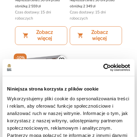
obniżką:
2 559 zł
obniżką:
2 349 zł
Czas dostawy: 15 dni
Czas dostawy: 15 dni
roboczych
roboczych
Zobacz
Zobacz
shopping_cart
shopping_cart
więcej
więcej
-10%
favorite_border
Niniejsza strona korzysta z plików cookie
Wykorzystujemy pliki cookie do spersonalizowania treści
i reklam, aby oferować funkcje społecznościowe i
+1
analizować ruch w naszej witrynie. Informacje o tym, jak
korzystasz z naszej witryny, udostępniamy partnerom
Szafa Przesuwna Z Lustrem
społecznościowym, reklamowym i analitycznym.
HOMA II
Partnerzy mogą połączyć te informacje z innymi danymi