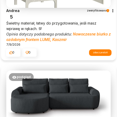
Andrea
zweryfikowano
5
Świetny materiał, łatwy do przygotowania, jeśli masz
wprawę w rękach. 💯
Opinia dotyczy podobnego produktu:
Nowoczesne biurko z
ozdobnym frontem LUME, Kaszmir
7/9/2026
0
0
zobacz produkt
podgląd