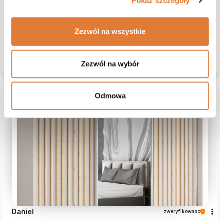
Pokaż szczegóły
5
Wszystko jest świetne, stół wygląda świetnie
Opinia dotyczy podobnego produktu:
Okrągły rozkładany
Zezwól na wszystkie
stół z metalowymi nogami LUMI, Kaszmir
8/4/2026
0
0
Zezwól na wybór
zobacz produkt
Odmowa
podgląd
Daniel
zweryfikowano