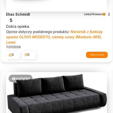
Elias Schmidt
zweryfikowano
5
Dobra opieka.
Opinia dotyczy podobnego produktu:
Narożnik z funkcją
spania OLIVIO MODESTO, ciemny szary (Modesto 489),
Lewa
7/21/2026
0
0
zobacz produkt
podgląd