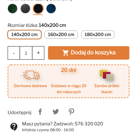
ciemny
ciemny
czarny
granatowy
zielony
szary
(Kronos
(Kronos
(Kronos
(Kronos
7)
9)
Rozmiar łóżka:
140x200 cm
19)
22)
140x200 cm
160x200 cm
180x200 cm
-
+
Dodaj do koszyka

20 dni
darmowa dostawa
dostawa w ciągu 20
zamów próbki
dni roboczych
tkanin
Udostępnij
Masz pytania? Zadzwoń: 576 320 020
contact_support
Infolinia czynna 08:00 - 16:00