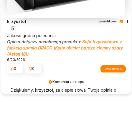
krzysztof
zweryfikowano
5
Jakość godna polecenia.
Opinia dotyczy podobnego produktu:
Sofa trzyosobowa z
funkcją spania DRACO (Kolor obicia: bardzo ciemny szary
(Aston 18))
6/23/2026
0
0
zobacz produkt
Komentarz sklepu
Dziękujemy, krzysztof, za ciepłe słowa. Twoja opinia o
Beautysofa24 jest dla nas ogromną motywacją!