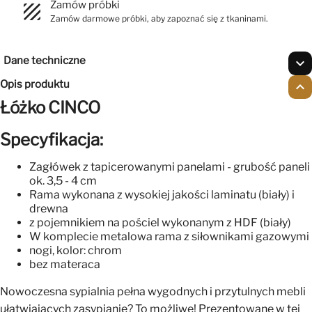
Zamów próbki
texture
Zamów darmowe próbki, aby zapoznać się z tkaninami.
Dane techniczne
expand_more
Opis produktu
expand_less
Łóżko CINCO
Specyfikacja:
Zagłówek z tapicerowanymi panelami - grubość paneli
ok. 3,5 - 4 cm
Rama wykonana z wysokiej jakości laminatu (biały) i
drewna
z pojemnikiem na pościel wykonanym z HDF (biały)
W komplecie metalowa rama z siłownikami gazowymi
nogi, kolor: chrom
bez materaca
Nowoczesna sypialnia pełna wygodnych i przytulnych mebli
ułatwiających zasypianie? To możliwe! Prezentowane w tej