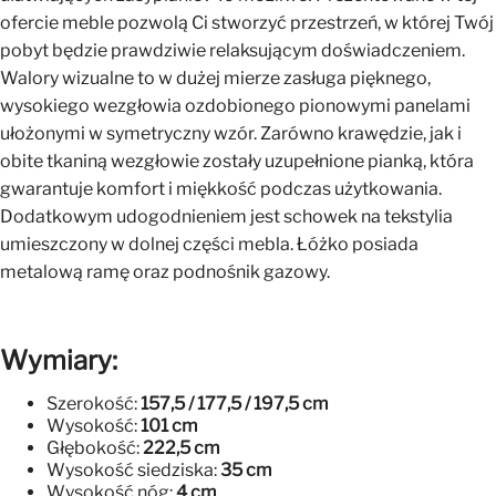
ofercie meble pozwolą Ci stworzyć przestrzeń, w której Twój
pobyt będzie prawdziwie relaksującym doświadczeniem.
Walory wizualne to w dużej mierze zasługa pięknego,
wysokiego wezgłowia ozdobionego pionowymi panelami
ułożonymi w symetryczny wzór. Zarówno krawędzie, jak i
obite tkaniną wezgłowie zostały uzupełnione pianką, która
gwarantuje komfort i miękkość podczas użytkowania.
Dodatkowym udogodnieniem jest schowek na tekstylia
umieszczony w dolnej części mebla. Łóżko posiada
metalową ramę oraz podnośnik gazowy.
Wymiary:
Szerokość:
157,5 / 177,5 / 197,5 cm
Wysokość:
101 cm
Głębokość:
222,5 cm
Wysokość siedziska:
35 cm
Wysokość nóg:
4 cm