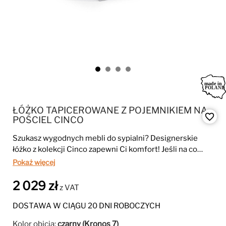
ŁÓŻKO TAPICEROWANE Z POJEMNIKIEM NA
favorite_border
POŚCIEL CINCO
Szukasz wygodnych mebli do sypialni? Designerskie
łóżko z kolekcji Cinco zapewni Ci komfort! Jeśli na co
dzień ciężko pracujesz i nie możesz doczekać się
Pokaż więcej
powrotu do domu, by położyć się i odpocząć, to model
Cinco jest właśnie dla Ciebie.
2 029 zł
z VAT
DOSTAWA W CIĄGU 20 DNI ROBOCZYCH
Kolor obicia:
czarny (Kronos 7)