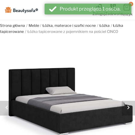
0
login
perm_phone_msg
Produkt przegląda 1 osoba.
Zaloguj
Zadzwoń
Koszyk
Strona główna
Meble
Łóżka, materace i szafki nocne
Łóżka
Łóżka
tapicerowane
Łóżko tapicerowane z pojemnikiem na pościel CINCO