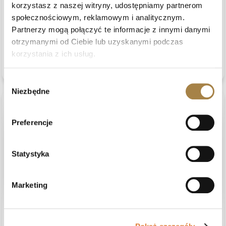
Opinia dotyczy podobnego produktu:
Szafa przesuwna z
korzystasz z naszej witryny, udostępniamy partnerom
lustrem VIVA, Biały, 240 cm, Nie
społecznościowym, reklamowym i analitycznym.
6/9/2026
Partnerzy mogą połączyć te informacje z innymi danymi
0
0
zobacz produkt
otrzymanymi od Ciebie lub uzyskanymi podczas
korzystania z ich usług.
Komentarz sklepu
Krzysztof, Twoja opinia jest dla nas bardzo cenna.
Wybór
Dziękujemy za wybór Beautysofa24!
Niezbędne
zgody
podgląd
Preferencje
Statystyka
Marketing
Monika
zweryfikowano