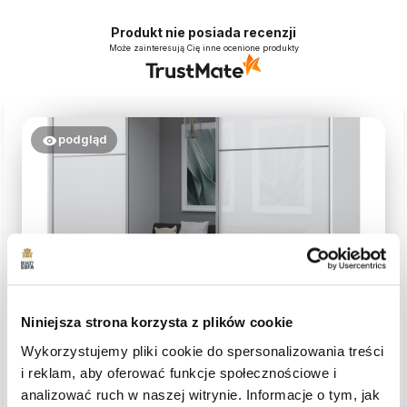
Produkt nie posiada recenzji
Może zainteresują Cię inne ocenione produkty
podgląd
Niniejsza strona korzysta z plików cookie
Krzysztof
zweryfikowano
5
Wykorzystujemy pliki cookie do spersonalizowania treści
i reklam, aby oferować funkcje społecznościowe i
Szafa jeszcze nie złożona, ale zapakowana super i
dostawa szybka.
analizować ruch w naszej witrynie. Informacje o tym, jak