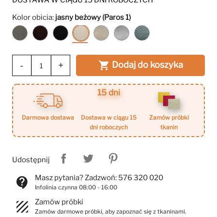
DOSTAWA W CIĄGU 15 DNI ROBOCZYCH
Kolor obicia:
jasny beżowy (Paros 1)
grafitowy
ciemny
czarny
jasny
beżowy
szary
ciemny
(Kronos
brązowy
(Kronos
beżowy
(Paros
(Paros
szary
15)
(Kronos
7)
(Paros
2)
5)
(Paros
6)
1)
6)
-
+
Dodaj do koszyka

15 dni
darmowa dostawa
dostawa w ciągu 15
zamów próbki
dni roboczych
tkanin
Udostępnij
Masz pytania? Zadzwoń: 576 320 020
contact_support
Infolinia czynna 08:00 - 16:00
Zamów próbki
texture
Zamów darmowe próbki, aby zapoznać się z tkaninami.