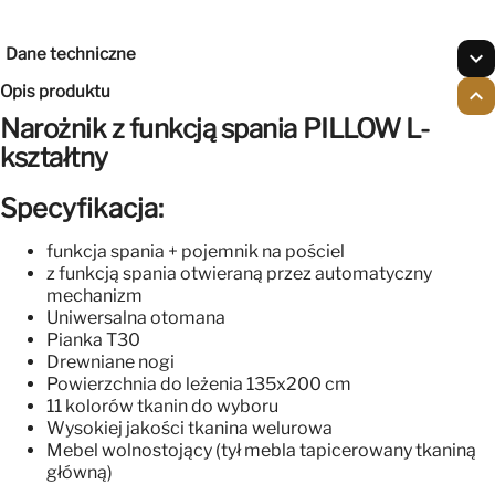
Dane techniczne
expand_more
Opis produktu
expand_less
Narożnik z funkcją spania
PILLOW L-
kształtny
Specyfikacja:
funkcja spania + pojemnik na pościel
z funkcją spania otwieraną przez automatyczny
mechanizm
Uniwersalna otomana
Pianka T30
Drewniane nogi
Powierzchnia do leżenia 135x200 cm
11 kolorów tkanin do wyboru
Wysokiej jakości tkanina welurowa
Mebel wolnostojący (tył mebla tapicerowany tkaniną
główną)