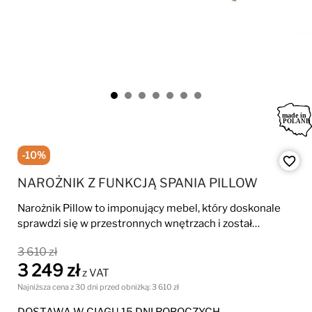
-10%
favorite_border
NAROŻNIK Z FUNKCJĄ SPANIA PILLOW
Narożnik Pillow to imponujący mebel, który doskonale
sprawdzi się w przestronnych wnętrzach i został
zaprojektowany w nowoczesnym stylu.
3 610 zł
3 249 zł
z VAT
Najniższa cena z 30 dni przed obniżką:
3 610 zł