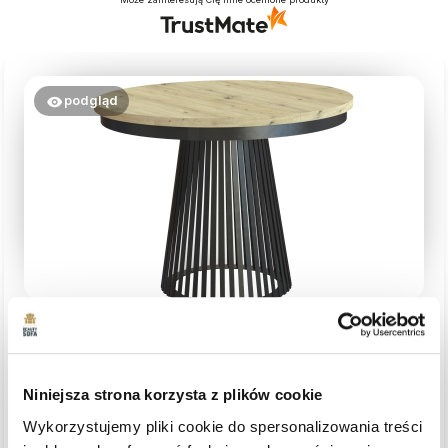
podgląd
Manfred
zweryfikowano
5
Dobra cena i terminowa dostawa. Świetnie
Opinia dotyczy podobnego produktu:
Okrągły rozkładany
Niniejsza strona korzysta z plików cookie
stół z metalowymi nogami LUMI, Dąb artisan + Czarny
8/5/2026
Wykorzystujemy pliki cookie do spersonalizowania treści