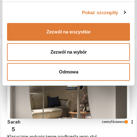
7/14/2026
0
0
Pokaż szczegóły
zobacz produkt
Komentarz sklepu
Zezwól na wszystkie
Jesteśmy wdzięczni za Twoją opinię, Ewa. Dzięki takim
komentarzom jak Twój, Beautysofa24 nieustannie się
rozwija.
Zezwól na wybór
podgląd
Odmowa
Sarah
zweryfikowano
5
Klasyczne wykończenie podkreśla jego styl.