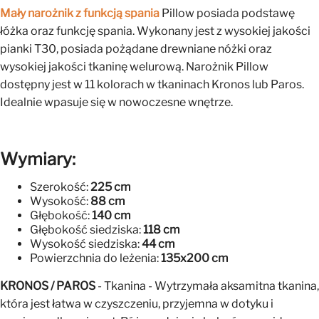
Mały narożnik z funkcją spania
Pillow posiada podstawę
łóżka oraz funkcję spania. Wykonany jest z wysokiej jakości
pianki T30, posiada pożądane drewniane nóżki oraz
wysokiej jakości tkaninę welurową. Narożnik Pillow
dostępny jest w 11 kolorach w tkaninach Kronos lub Paros.
Idealnie wpasuje się w nowoczesne wnętrze.
Wymiary:
Szerokość:
225 cm
Wysokość:
88 cm
Głębokość:
140 cm
Głębokość siedziska:
118 cm
Wysokość siedziska:
44 cm
Powierzchnia do leżenia:
135x200 cm
KRONOS / PAROS
- Tkanina - Wytrzymała aksamitna tkanina,
która jest łatwa w czyszczeniu, przyjemna w dotyku i