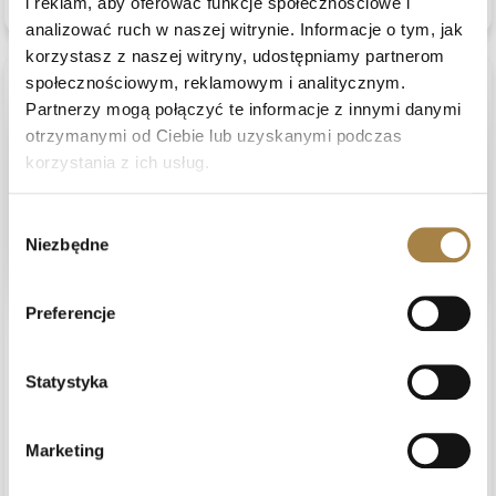
0
0
i reklam, aby oferować funkcje społecznościowe i
zobacz produkt
analizować ruch w naszej witrynie. Informacje o tym, jak
korzystasz z naszej witryny, udostępniamy partnerom
społecznościowym, reklamowym i analitycznym.
podgląd
Partnerzy mogą połączyć te informacje z innymi danymi
otrzymanymi od Ciebie lub uzyskanymi podczas
korzystania z ich usług.
Wybór
Niezbędne
zgody
Preferencje
Ewa
zweryfikowano
5
Statystyka
Solidny mebel, wysokie siedzisko, odpowiednie dla osób
mających problemy z siadaniem i wstawaniem
Opinia dotyczy podobnego produktu:
Fotel uszak
Marketing
LEONARDO (Kolor obicia: ciemny szary (Aston 17) - Kolor
nóżek: Wenge (ciemny brąz))