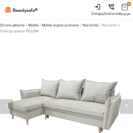
0
login
perm_phone_msg
Zaloguj
Zadzwoń
Koszyk
Strona główna
Meble
Meble wypoczynkowe
Narożniki
Narożnik z
funkcją spania PILLOW