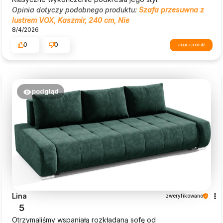
Opinia dotyczy podobnego produktu:
Szafa przesuwna z
lustrem VOX, Kaszmir, 240 cm, Nie
8/4/2026
0
0
zobacz produkt
podgląd
Lina
zweryfikowano
5
Otrzymaliśmy wspaniałą rozkładaną sofę od