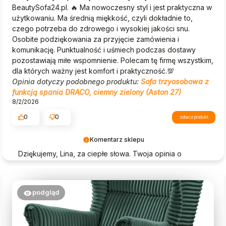
BeautySofa24.pl. 🔥 Ma nowoczesny styl i jest praktyczna w
użytkowaniu. Ma średnią miękkość, czyli dokładnie to,
czego potrzeba do zdrowego i wysokiej jakości snu.
Osobite podziękowania za przyjęcie zamówienia i
komunikację. Punktualność i uśmiech podczas dostawy
pozostawiają miłe wspomnienie. Polecam tę firmę wszystkim,
dla których ważny jest komfort i praktyczność.💯
Opinia dotyczy podobnego produktu:
Sofa trzyosobowa z
funkcją spania DRACO, ciemny zielony (Aston 27)
8/2/2026
0
0
zobacz produkt
Komentarz sklepu
Dziękujemy, Lina, za ciepłe słowa. Twoja opinia o
Beautysofa24 jest dla nas ogromną motywacją!
podgląd