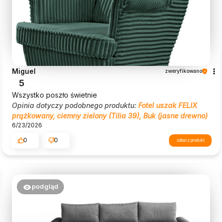
Miguel
zweryfikowano
5
Wszystko poszło świetnie
Opinia dotyczy podobnego produktu:
Fotel uszak FELIX
prążkowany, ciemny zielony (Tilia 39), Buk (jasne drewno)
6/23/2026
0
0
zobacz produkt
podgląd