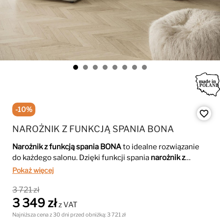
-10%
favorite_border
NAROŻNIK Z FUNKCJĄ SPANIA BONA
Narożnik z funkcją spania BONA
to idealne rozwiązanie
do każdego salonu. Dzięki funkcji spania
narożnik z
funkcją spania BONA
zapewnia wygodny nocleg dla
Pokaż więcej
gości. Jego nowoczesny design oraz funkcjonalność
3 721 zł
sprawiają, że
narożnik
doskonale wkomponuje się w
3 349 zł
każde wnętrze. Wykonany z wysokiej jakości materiałów,
z VAT
łączy komfort z elegancją.
Najniższa cena z 30 dni przed obniżką:
3 721 zł