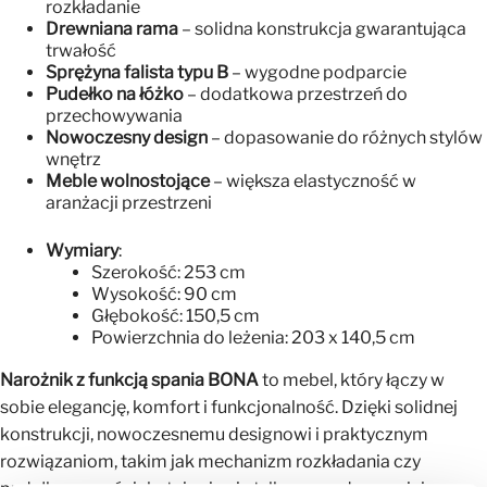
rozkładanie
Drewniana rama
– solidna konstrukcja gwarantująca
trwałość
Sprężyna falista typu B
– wygodne podparcie
Pudełko na łóżko
– dodatkowa przestrzeń do
przechowywania
Nowoczesny design
– dopasowanie do różnych stylów
wnętrz
Meble wolnostojące
– większa elastyczność w
aranżacji przestrzeni
Wymiary
:
Szerokość: 253 cm
Wysokość: 90 cm
Głębokość: 150,5 cm
Powierzchnia do leżenia: 203 x 140,5 cm
Narożnik z funkcją spania BONA
to mebel, który łączy w
sobie elegancję, komfort i funkcjonalność. Dzięki solidnej
konstrukcji, nowoczesnemu designowi i praktycznym
rozwiązaniom, takim jak mechanizm rozkładania czy