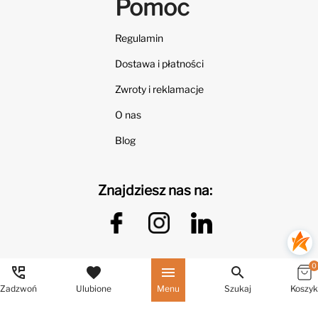
Pomoc
Regulamin
Dostawa i płatności
Zwroty i reklamacje
O nas
Blog
Znajdziesz nas na:
0
perm_phone_msg
favorite
menu
search
Zadzwoń
Ulubione
Menu
Szukaj
Koszyk