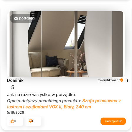
takim komentarzom jak Twój, Beautysofa24 nieustannie
się rozwija.
podgląd
Dominik
zweryfikowano
5
Jak na razie wszystko w porządku.
Opinia dotyczy podobnego produktu:
Szafa przesuwna z
lustrem i szufladami VOX II, Biały, 240 cm
5/19/2026
0
0
zobacz produkt