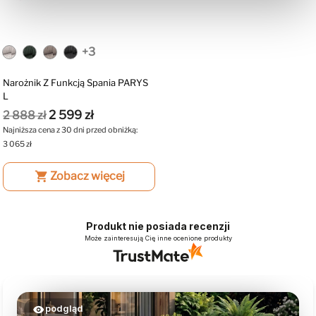
+3
Narożnik Z Funkcją Spania PARYS
L
2 599 zł
2 888 zł
Najniższa cena z 30 dni przed obniżką:
3 065 zł
shopping_cart
Zobacz więcej
Produkt nie posiada recenzji
Może zainteresują Cię inne ocenione produkty
podgląd