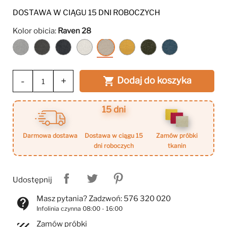
DOSTAWA W CIĄGU 15 DNI ROBOCZYCH
Kolor obicia:
Raven 28
Raven
Raven
Raven
Raven
Raven
Raven
Raven
Raven
6
15
18
22
28
66
78
86
-
+
Dodaj do koszyka

15 dni
darmowa dostawa
dostawa w ciągu 15
zamów próbki
dni roboczych
tkanin
Udostępnij
Masz pytania? Zadzwoń: 576 320 020
contact_support
Infolinia czynna 08:00 - 16:00
Zamów próbki