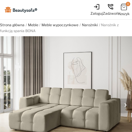
0
login
perm_phone_msg
Zaloguj
Zadzwoń
Koszyk
Strona główna
Meble
Meble wypoczynkowe
Narożniki
Narożnik z
funkcją spania BONA