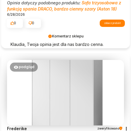
Opinia dotyczy podobnego produktu:
Sofa trzyosobowa z
funkcją spania DRACO, bardzo ciemny szary (Aston 18)
6/28/2026
0
0
zobacz produkt
Komentarz sklepu
Klaudia, Twoja opinia jest dla nas bardzo cenna.
Dziękujemy za zaufanie i wybór Beautysofa24 – to dla
nas ogromna motywacja!
podgląd
Frederike
zweryfikowano