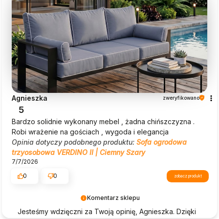
Agnieszka
zweryfikowano
5
Bardzo solidnie wykonany mebel , żadna chińszczyzna .
Robi wrażenie na gościach , wygoda i elegancja
Opinia dotyczy podobnego produktu:
Sofa ogrodowa
trzyosobowa VERDINO II | Ciemny Szary
7/7/2026
0
0
zobacz produkt
Komentarz sklepu
Jesteśmy wdzięczni za Twoją opinię, Agnieszka. Dzięki