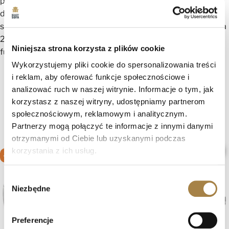
pudełko na pościel, staje się nie tylko wygodnym miejscem
do siedzenia, ale również doskonałym rozwiązaniem do
spania. Idealny wybór do każdego salonu, który szuka mebla
2w1 – wygodnego do codziennego wypoczynku i
Niniejsza strona korzysta z plików cookie
funkcjonalnego łóżka na noc.
Wykorzystujemy pliki cookie do spersonalizowania treści
i reklam, aby oferować funkcje społecznościowe i
analizować ruch w naszej witrynie. Informacje o tym, jak
korzystasz z naszej witryny, udostępniamy partnerom
Zobacz także
społecznościowym, reklamowym i analitycznym.
Partnerzy mogą połączyć te informacje z innymi danymi
otrzymanymi od Ciebie lub uzyskanymi podczas
favorite_border
favorite_border
korzystania z ich usług.
-10%
-10%
Wybór
Niezbędne
zgody
Preferencje