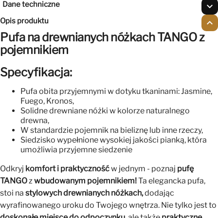
Dane techniczne
expand_more
Opis produktu
expand_less
Pufa na drewnianych nóżkach TANGO z
pojemnikiem
Specyfikacja:
Pufa obita przyjemnymi w dotyku tkaninami: Jasmine,
Fuego, Kronos,
Solidne drewniane nóżki w kolorze naturalnego
drewna,
W standardzie pojemnik na bieliznę lub inne rzeczy,
Siedzisko wypełnione wysokiej jakości pianką, która
umożliwia przyjemne siedzenie
Odkryj
komfort i praktyczność
w jednym - poznaj
pufę
TANGO
z
wbudowanym pojemnikiem!
Ta elegancka pufa,
stoi na
stylowych drewnianych nóżkach,
dodając
wyrafinowanego uroku do Twojego wnętrza. Nie tylko jest to
doskonałe miejsce do odpoczynku
, ale także
praktyczne