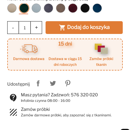
beżowy
ciemny
niebiesko-
granatowy
brązowy
ciemny
czarny
granatowy
(Fuego
zielony
szary
(Fuego
(Jasmine
czerwony
(Kronos
(Kronos
153)
(Fuego
(Fuego
166)
28)
(Kronos
7)
9)
162)
164)
20)
-
+
Dodaj do koszyka

15 dni
darmowa dostawa
dostawa w ciągu 15
zamów próbki
dni roboczych
tkanin
Udostępnij
Masz pytania? Zadzwoń: 576 320 020
contact_support
Infolinia czynna 08:00 - 16:00
Zamów próbki
texture
Zamów darmowe próbki, aby zapoznać się z tkaninami.