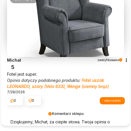
Michał
zweryfikowano
5
Fotel jest super.
Opinia dotyczy podobnego produktu:
Fotel uszak
LEONARDO, szary (Velo 633), Wenge (ciemny brąz)
7/28/2026
0
0
zobacz produkt
Komentarz sklepu
Dziękujemy, Michał, za ciepłe słowa. Twoja opinia o
Beautysofa24 jest dla nas ogromną motywacją!