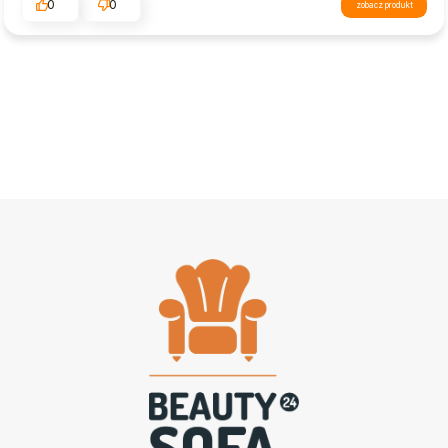
0
0
zobacz produkt