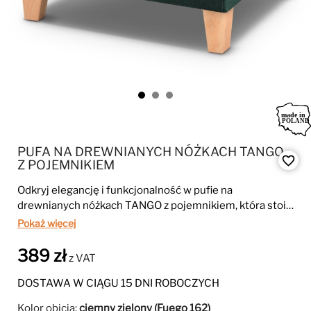
PUFA NA DREWNIANYCH NÓŻKACH TANGO
favorite_border
Z POJEMNIKIEM
Odkryj elegancję i funkcjonalność w pufie na
drewnianych nóżkach TANGO z pojemnikiem, która stoi
na drewnianych nóżkach i oferuje miejsce do
Pokaż więcej
odpoczynku oraz przechowywania.
389 zł
z VAT
DOSTAWA W CIĄGU 15 DNI ROBOCZYCH
Kolor obicia:
ciemny zielony (Fuego 162)