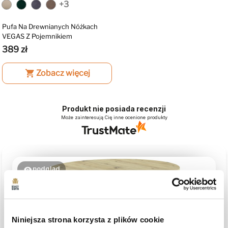
+3
Pufa Na Drewnianych Nóżkach
VEGAS Z Pojemnikiem
389 zł
shopping_cart
Zobacz więcej
Produkt nie posiada recenzji
Może zainteresują Cię inne ocenione produkty
podgląd
Niniejsza strona korzysta z plików cookie