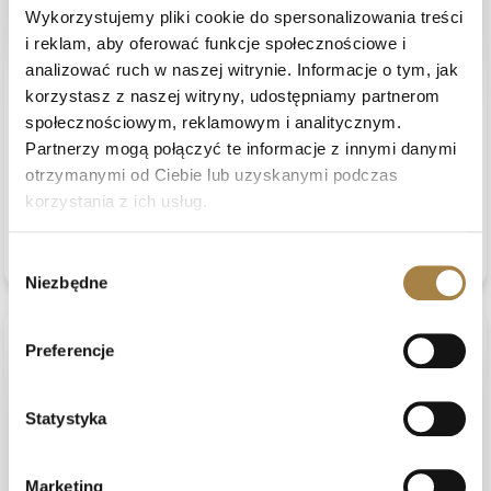
Wykorzystujemy pliki cookie do spersonalizowania treści
i reklam, aby oferować funkcje społecznościowe i
analizować ruch w naszej witrynie. Informacje o tym, jak
korzystasz z naszej witryny, udostępniamy partnerom
Manfred
zweryfikowano
społecznościowym, reklamowym i analitycznym.
5
Partnerzy mogą połączyć te informacje z innymi danymi
Dobra cena i terminowa dostawa. Świetnie
otrzymanymi od Ciebie lub uzyskanymi podczas
Opinia dotyczy podobnego produktu:
Okrągły rozkładany
korzystania z ich usług.
stół z metalowymi nogami LUMI, Dąb artisan + Czarny
8/5/2026
0
0
zobacz produkt
Wybór
Niezbędne
zgody
Preferencje
podgląd
Statystyka
Marketing