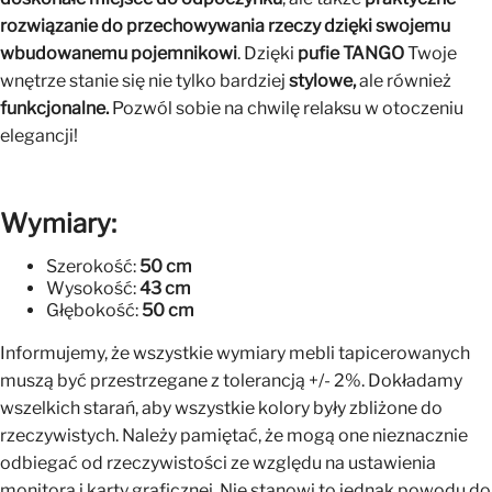
rozwiązanie do przechowywania rzeczy dzięki swojemu
wbudowanemu pojemnikowi
. Dzięki
pufie
TANGO
Twoje
wnętrze stanie się nie tylko bardziej
stylowe,
ale również
funkcjonalne.
Pozwól sobie na chwilę relaksu w otoczeniu
elegancji!
Wymiary:
Szerokość:
50 cm
Wysokość:
43 cm
Głębokość:
50 cm
Informujemy, że wszystkie wymiary mebli tapicerowanych
muszą być przestrzegane z tolerancją +/- 2%. Dokładamy
wszelkich starań, aby wszystkie kolory były zbliżone do
rzeczywistych. Należy pamiętać, że mogą one nieznacznie
odbiegać od rzeczywistości ze względu na ustawienia
monitora i karty graficznej. Nie stanowi to jednak powodu do