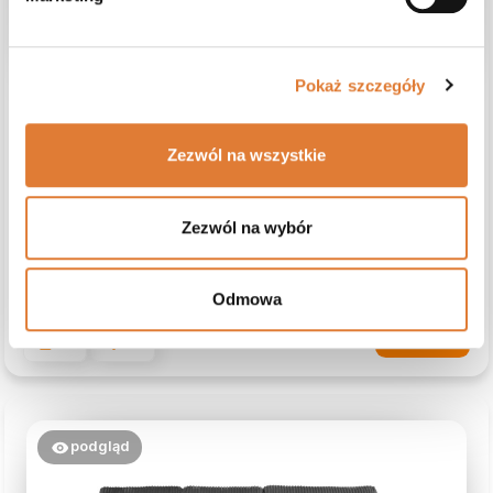
Pokaż szczegóły
Leonie
zweryfikowano
5
Łatwość składania i rozkładania jest satysfakcjonująca.
Zezwól na wszystkie
Łóżko o nowoczesnym designie to cel w dziesiątkę.
Komfortu snu nie da się przecenić. Nowoczesne linie łóżka
są jednocześnie proste i stylowe.
Zezwól na wybór
Opinia dotyczy podobnego produktu:
Łóżko Motti z
pojemnikiem na pościel, 160x200 cm, jasny brązowy
(Catch Me 03), Nie
Odmowa
6/18/2026
0
0
zobacz produkt
podgląd