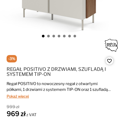
-3%
favorite_border
REGAŁ POSITIVO Z DRZWIAMI, SZUFLADĄ I
SYSTEMEM TIP-ON
Regał POSITIVO to nowoczesny regał z otwartymi
półkami, 1 drzwiami z systemem TIP-ON oraz 1 szufladą
na prowadnicach kulkowych. Dzięki solidnej płycie 16
Pokaż więcej
mm, krawędziom ABS i praktycznym wymiarom 113 × 42
999 zł
× 160 cm idealnie sprawdzi się w salonie, biurze lub
969 zł
pokoju młodzieżowym.
z VAT