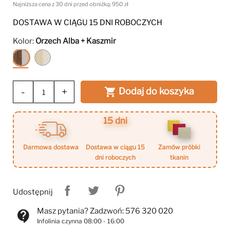
Najniższa cena z 30 dni przed obniżką:
950 zł
DOSTAWA W CIĄGU 15 DNI ROBOCZYCH
Kolor:
Orzech Alba + Kaszmir
Orzech
Dab
Alba
Mavelie
+
+
Kaszmir
Macadamia
-
+
Dodaj do koszyka

15 dni
darmowa dostawa
dostawa w ciągu 15
zamów próbki
dni roboczych
tkanin
Udostępnij
Masz pytania? Zadzwoń: 576 320 020
contact_support
Infolinia czynna 08:00 - 16:00