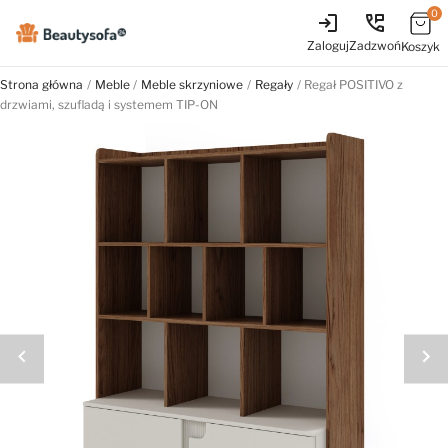
0
login
perm_phone_msg
Zaloguj
Zadzwoń
Koszyk
Strona główna
Meble
Meble skrzyniowe
Regały
Regał POSITIVO z
drzwiami, szufladą i systemem TIP-ON