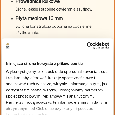
Prowadnice kulkowe
Ciche, lekkie i stabilne otwieranie szuflady.
Płyta meblowa 16 mm
Solidna konstrukcja odporna na codzienne
użytkowanie.
Krawędzie ABS
Chronią mebel przed ścieraniem i
uszkodzeniami.
Niniejsza strona korzysta z plików cookie
Trwałe materiały
Wykorzystujemy pliki cookie do spersonalizowania treści
Wysoka jakość wykonania zapewnia długą
i reklam, aby oferować funkcje społecznościowe i
żywotność mebla.
analizować ruch w naszej witrynie. Informacje o tym, jak
korzystasz z naszej witryny, udostępniamy partnerom
społecznościowym, reklamowym i analitycznym.
Partnerzy mogą połączyć te informacje z innymi danymi
otrzymanymi od Ciebie lub uzyskanymi podczas
korzystania z ich usług.