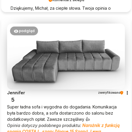
Dziękujemy, Michał, za ciepłe słowa. Twoja opinia o
Beautysofa24 jest dla nas ogromną motywacją!
podgląd
Jennifer
zweryfikowano
5
Super ładna sofa i wygodna do dogadania. Komunikacja
była bardzo dobra, a sofa dostarczono do salonu bez
dodatkowych opłat. Zawsze szczęśliwy 👍
Opinia dotyczy podobnego produktu:
Narożnik z funkcją
spania COSTA L, szary (Vogue 15 Szary), Lewa