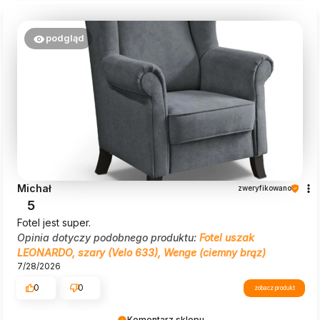
podgląd
Michał
zweryfikowano
5
Fotel jest super.
Opinia dotyczy podobnego produktu:
Fotel uszak
LEONARDO, szary (Velo 633), Wenge (ciemny brąz)
7/28/2026
0
0
zobacz produkt
Komentarz sklepu