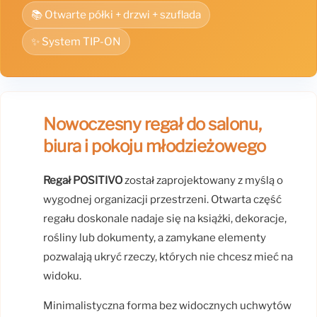
📚 Otwarte półki + drzwi + szuflada
✨ System TIP-ON
Nowoczesny regał do salonu,
biura i pokoju młodzieżowego
Regał POSITIVO
został zaprojektowany z myślą o
wygodnej organizacji przestrzeni. Otwarta część
regału doskonale nadaje się na książki, dekoracje,
rośliny lub dokumenty, a zamykane elementy
pozwalają ukryć rzeczy, których nie chcesz mieć na
widoku.
Minimalistyczna forma bez widocznych uchwytów