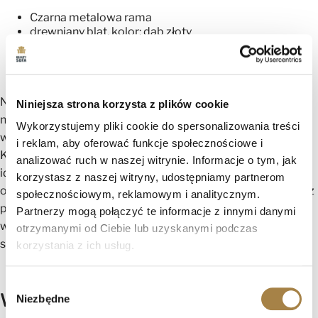
Czarna metalowa rama
drewniany blat, kolor: dąb złoty
Średnica stołu: 67 cm
w nowoczesnym stylu
spody stołów nie są fornirowane
Niezwykłe połączenie solidnych metalowych nóg z ciepłym i
Niniejsza strona korzysta z plików cookie
naturalnym drewnianym blatem tworzy spektakularny
Wykorzystujemy pliki cookie do spersonalizowania treści
wygląd, który doda charakteru Twojemu wnętrzu.
i reklam, aby oferować funkcje społecznościowe i
Kompaktowe wymiary i okrągły korpus stolika sprawiają, że
analizować ruch w naszej witrynie. Informacje o tym, jak
idealnie nadaje się on do większych i mniejszych salonów,
korzystasz z naszej witryny, udostępniamy partnerom
oszczędzając cenną przestrzeń. Trwałość i solidność to nasz
społecznościowym, reklamowym i analitycznym.
priorytet, dlatego stolik został starannie wykonany z
Partnerzy mogą połączyć te informacje z innymi danymi
wysokiej jakości materiałów, aby zapewnić Ci długotrwałą
otrzymanymi od Ciebie lub uzyskanymi podczas
satysfakcję z jego użytkowania.
korzystania z ich usług.
Wybór
Wymiary:
Niezbędne
zgody