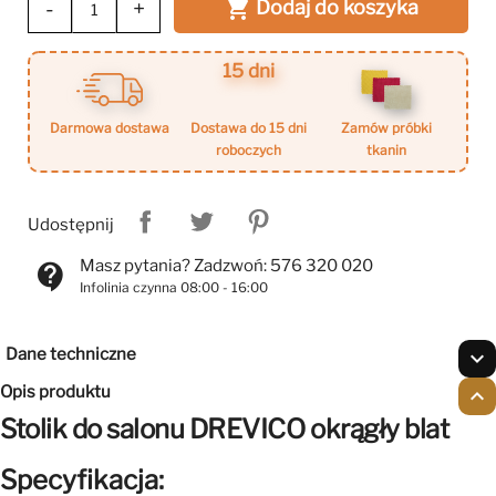
-
+
Dodaj do koszyka

15 dni
darmowa dostawa
dostawa do 15 dni
zamów próbki
roboczych
tkanin
Udostępnij
Masz pytania? Zadzwoń: 576 320 020
contact_support
Infolinia czynna 08:00 - 16:00
Dane techniczne
expand_more
Opis produktu
expand_less
Stolik do salonu DREVICO okrągły blat
Specyfikacja: