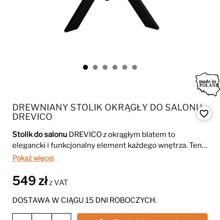
DREWNIANY STOLIK OKRĄGŁY DO SALONU
favorite_border
DREVICO
Stolik do salonu
DREVICO z okrągłym blatem to
elegancki i funkcjonalny element każdego wnętrza. Ten
stolik
wyróżnia się nowoczesnym designem i solidnym
Pokaż więcej
wykonaniem, co sprawia, że doskonale komponuje się z
różnymi aranżacjami.
Stolik do salonu
DREVICO idealnie
549 zł
z VAT
nadaje się do codziennego użytku, oferując przestronny
blat na kawę, dekoracje czy książki. To świetny wybór dla
DOSTAWA W CIĄGU 15 DNI ROBOCZYCH.
osób ceniących styl i wygodę w swoim salonie.