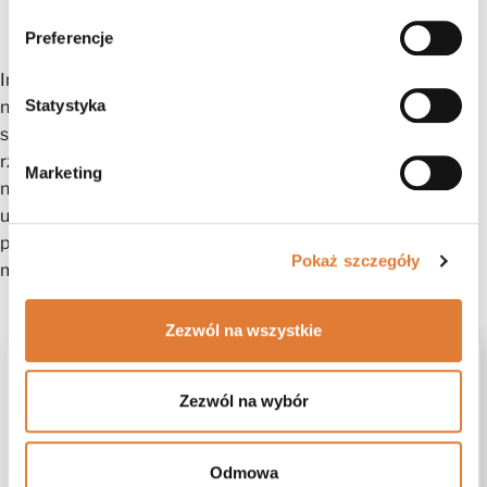
Szerokość:
67
cm
Wysokość:
50 cm
Preferencje
Informujemy, że wszystkie wymiary mebli tapicerowanych
Statystyka
należy podawać z tolerancją +/- 2%. Dokładamy wszelkich
starań, aby wszystkie kolory wyglądały tak, jak w
rzeczywistości. Należy pamiętać, że mogą się one
Marketing
nieznacznie różnić od rzeczywistości ze względu na
ustawienia monitora i karty graficznej. Nie jest to zatem
powód do reklamacji. Ponadto kolory różnych serii tkanin
Pokaż szczegóły
mogą mieć różne odcienie.
Zezwól na wszystkie
5
100%
Zezwól na wybór
4
0%
5.0
3
0%
1
opinii klientów
Odmowa
z całego okresu