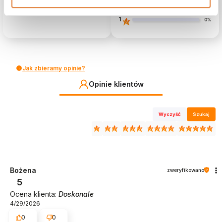
2
0%
zebranych i zweryfikowanych przez
1
0%
Jak zbieramy opinie?
Opinie klientów
Wyczyść
Szukaj
Bożena
zweryfikowano
5
Ocena klienta:
Doskonale
4/29/2026
0
0