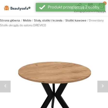
0
login
perm_phone_msg
Produkt przeglądają 2 osoby.
Zaloguj
Zadzwoń
Koszyk
Strona główna
Meble
Stoły, stoliki i krzesła
Stoliki kawowe
Drewniany
Stolik okrągły do salonu DREVICO