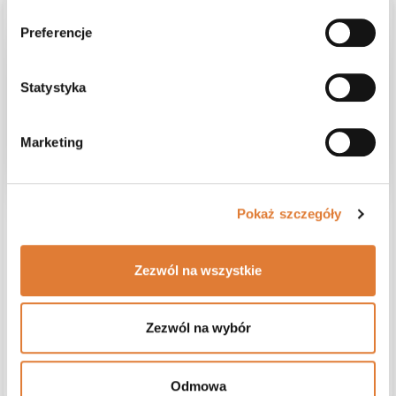
Preferencje
podgląd
Statystyka
Marketing
Pokaż szczegóły
Tessa
zweryfikowano
5
Na początku były pewne problemy, ale można je było
Zezwól na wszystkie
naprawić. Kanapa robi bardzo dobre i wysokiej jakości
wrażenie.
Opinia dotyczy podobnego produktu:
Narożnik PORTO L z
Zezwól na wybór
funkcją spania, Tilia 90
7/10/2026
0
0
zobacz produkt
Odmowa