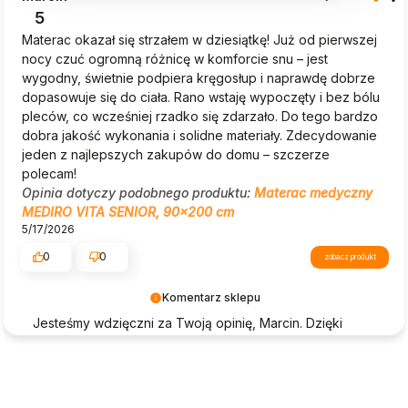
5
Materac okazał się strzałem w dziesiątkę! Już od pierwszej
nocy czuć ogromną różnicę w komforcie snu – jest
wygodny, świetnie podpiera kręgosłup i naprawdę dobrze
dopasowuje się do ciała. Rano wstaję wypoczęty i bez bólu
pleców, co wcześniej rzadko się zdarzało. Do tego bardzo
dobra jakość wykonania i solidne materiały. Zdecydowanie
jeden z najlepszych zakupów do domu – szczerze
polecam!
Opinia dotyczy podobnego produktu:
Materac medyczny
MEDIRO VITA SENIOR, 90x200 cm
5/17/2026
0
0
zobacz produkt
Komentarz sklepu
Jesteśmy wdzięczni za Twoją opinię, Marcin. Dzięki
takim komentarzom jak Twój, Beautysofa24 nieustannie
się rozwija.