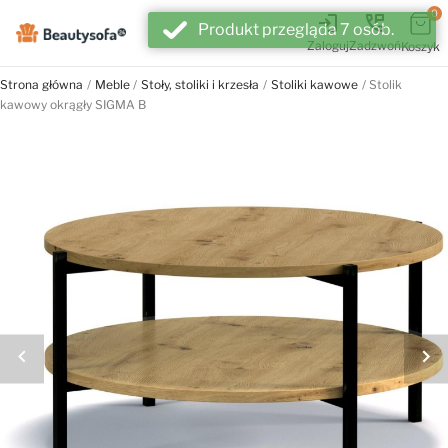
0
login
perm_phone_msg
Produkt przegląda 7 osób.
Zaloguj
Zadzwoń
Koszyk
Strona główna
Meble
Stoły, stoliki i krzesła
Stoliki kawowe
Stolik
kawowy okrągły SIGMA B