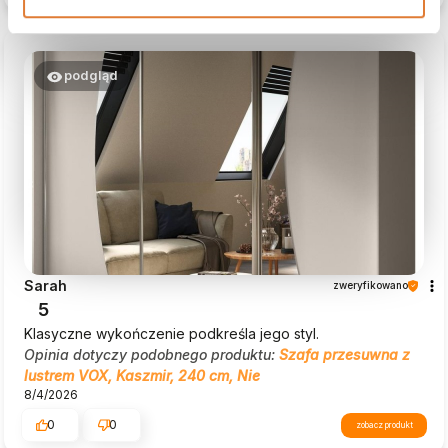
podgląd
Sarah
zweryfikowano
5
Klasyczne wykończenie podkreśla jego styl.
Opinia dotyczy podobnego produktu:
Szafa przesuwna z
lustrem VOX, Kaszmir, 240 cm, Nie
8/4/2026
0
0
zobacz produkt