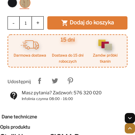
Czarny
Dąb
mat
artisan
-
+
Dodaj do koszyka

15 dni
darmowa dostawa
dostawa do 15 dni
zamów próbki
roboczych
tkanin
Udostępnij
Masz pytania? Zadzwoń: 576 320 020
contact_support
Infolinia czynna 08:00 - 16:00
Dane techniczne
expand_more
Opis produktu
expand_less