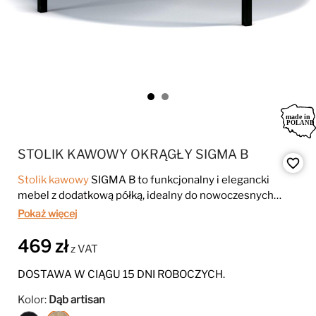
STOLIK KAWOWY OKRĄGŁY SIGMA B
favorite_border
Stolik kawowy
SIGMA B to funkcjonalny i elegancki
mebel z dodatkową półką, idealny do nowoczesnych
wnętrz. Jego przemyślany design zapewnia wygodne
Pokaż więcej
miejsce na kawę, książki czy ozdoby.
Stolik kawowy
SIGMA B wyróżnia się praktycznością dzięki dodatkowej
469 zł
z VAT
przestrzeni do przechowywania, co czyni go nie tylko
stylowym, ale także użytecznym elementem
DOSTAWA W CIĄGU 15 DNI ROBOCZYCH.
wyposażenia. Solidna konstrukcja gwarantuje trwałość i
Kolor:
Dąb artisan
estetykę na lata.