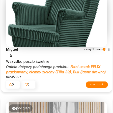
Miguel
zweryfikowano
5
Wszystko poszło świetnie
Opinia dotyczy podobnego produktu:
Fotel uszak FELIX
prążkowany, ciemny zielony (Tilia 39), Buk (jasne drewno)
6/23/2026
0
0
zobacz produkt
podgląd