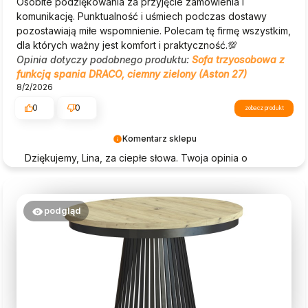
Osobite podziękowania za przyjęcie zamówienia i
komunikację. Punktualność i uśmiech podczas dostawy
pozostawiają miłe wspomnienie. Polecam tę firmę wszystkim,
dla których ważny jest komfort i praktyczność.💯
Opinia dotyczy podobnego produktu:
Sofa trzyosobowa z
funkcją spania DRACO, ciemny zielony (Aston 27)
8/2/2026
0
0
zobacz produkt
Komentarz sklepu
Dziękujemy, Lina, za ciepłe słowa. Twoja opinia o
Beautysofa24 jest dla nas ogromną motywacją!
podgląd