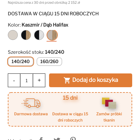
nowoczesnych wnętrz.
Najniższa cena z 30 dni przed obniżką:
2 152 zł
DOSTAWA W CIĄGU 15 DNI ROBOCZYCH
Kolor:
Kaszmir / Dąb Halifax
Kaszmir
Czarny
Czarny
Kaszmir
/
/
/
Dąb
Marmor
Dąb
Szerokość stołu:
140/240
Craft
Bianco
Halifax
140/240
160/260
-
+
Dodaj do koszyka

15 dni
darmowa dostawa
dostawa w ciągu 15
zamów próbki
dni roboczych
tkanin