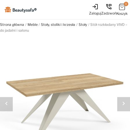
0
login
perm_phone_msg
Zaloguj
Zadzwoń
Koszyk
Strona główna
Meble
Stoły, stoliki i krzesła
Stoły
Stół rozkładany VIVO –
do jadalni i salonu