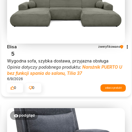
Elisa
zweryfikowano
5
Wygodna sofa, szybka dostawa, przyjazna obsługa
Opinia dotyczy podobnego produktu:
Narożnik PUERTO U
bez funkcji spania do salonu, Tilia 37
6/9/2026
0
0
zobacz produkt
podgląd