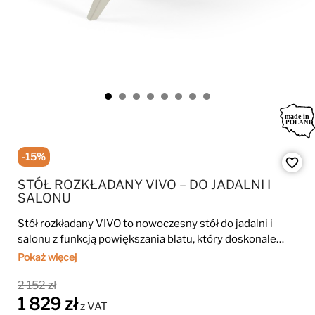
-15%
favorite_border
STÓŁ ROZKŁADANY VIVO – DO JADALNI I
SALONU
Stół rozkładany VIVO to nowoczesny stół do jadalni i
salonu z funkcją powiększania blatu, który doskonale
sprawdzi się podczas codziennego użytkowania i
Pokaż więcej
spotkań z rodziną. Stabilna metalowa konstrukcja,
2 152 zł
modne wykończenia oraz możliwość wyboru dwóch
1 829 zł
rozmiarów sprawiają, że idealnie pasuje do
z VAT