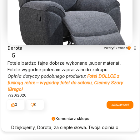
Dorota
zweryfikowano
5
Fotele bardzo fajne dobrze wykonane ,super materiał .
Fotele wygodne polecam zapraszam do zakupu.
Opinia dotyczy podobnego produktu:
Fotel DOLLCE z
funkcją relax – wygodny fotel do salonu, Ciemny Szary
(Brego)
7/20/2026
0
0
zobacz produkt
Komentarz sklepu
Dziękujemy, Dorota, za ciepłe słowa. Twoja opinia o
Beautysofa24 jest dla nas ogromną motywacją!