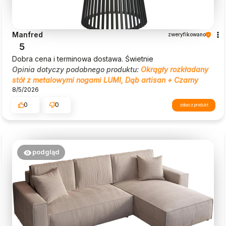
Manfred
zweryfikowano
5
Dobra cena i terminowa dostawa. Świetnie
Opinia dotyczy podobnego produktu:
Okrągły rozkładany
stół z metalowymi nogami LUMI, Dąb artisan + Czarny
8/5/2026
0
0
zobacz produkt
podgląd