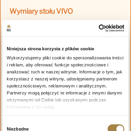
Wymiary stołu VIVO
Stół dostępny jest w dwóch rozmiarach, dzięki
czemu łatwo dopasujesz go do wielkości
pomieszczenia.
Niniejsza strona korzysta z plików cookie
140 cm:
140–240 × 80 × 76 cm
Wykorzystujemy pliki cookie do spersonalizowania treści
160 cm:
160–260 × 90 × 76 cm
i reklam, aby oferować funkcje społecznościowe i
analizować ruch w naszej witrynie. Informacje o tym, jak
korzystasz z naszej witryny, udostępniamy partnerom
Dwie dodatkowe wkładki po 50 cm pozwalają
społecznościowym, reklamowym i analitycznym.
wygodnie zwiększyć powierzchnię użytkową stołu.
Partnerzy mogą połączyć te informacje z innymi danymi
otrzymanymi od Ciebie lub uzyskanymi podczas
korzystania z ich usług.
Wybór
Niezbędne
zgody