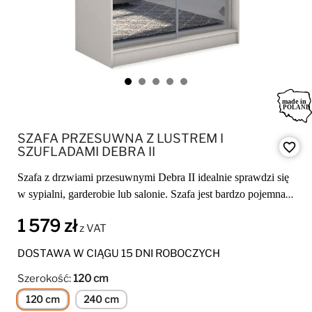
SZAFA PRZESUWNA Z LUSTREM I
favorite_border
SZUFLADAMI DEBRA II
Szafa z drzwiami przesuwnymi Debra II idealnie sprawdzi się
w sypialni, garderobie lub salonie. Szafa jest bardzo pojemna i
elegancka.
1 579 zł
z VAT
DOSTAWA W CIĄGU 15 DNI ROBOCZYCH
Szerokość:
120 cm
120 cm
240 cm