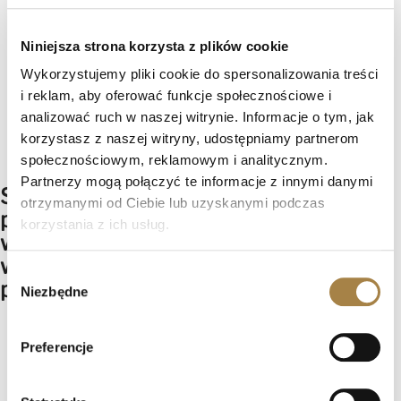
Nowoczesny design
– minimalistyczne wykończenie i
eleganckie lustra.
Funkcjonalność
– przemyślane wnętrze z drążkiem,
Niniejsza strona korzysta z plików cookie
półkami i szufladami.
Trwałość i odporność
– solidna konstrukcja i
Wykorzystujemy pliki cookie do spersonalizowania treści
wykończenie ABS.
i reklam, aby oferować funkcje społecznościowe i
Uniwersalność
– idealna do sypialni, garderoby i
analizować ruch w naszej witrynie. Informacje o tym, jak
przedpokoju.
korzystasz z naszej witryny, udostępniamy partnerom
społecznościowym, reklamowym i analitycznym.
Partnerzy mogą połączyć te informacje z innymi danymi
Szafa DEBRA II to styl, jakość i
otrzymanymi od Ciebie lub uzyskanymi podczas
praktyczność w jednym – doskonały
korzystania z ich usług.
wybór dla osób ceniących nowoczesne
wnętrza i perfekcyjną organizację
Wybór
przestrzeni.
Niezbędne
zgody
Preferencje
Zobacz także