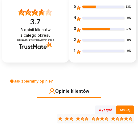
5
33%
4
0%
3.7
3
67%
3
opinii klientów
z całego okresu
2
0%
zebranych i zweryfikowanych przez
1
0%
Jak zbieramy opinie?
Opinie klientów
Wyczyść
Szukaj