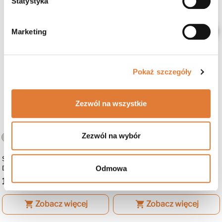
Statystyka
favorite_border
favorite_border
Marketing
Pokaż szczegóły
Zezwól na wszystkie
Zezwól na wybór
+3
+3
Szafa Przesuwna Z Lustrem
Szafa Przesuwna Z Lustrem VIVA
Odmowa
DEBRA
1 479 zł
2 629 zł
shopping_cart
Zobacz więcej
shopping_cart
Zobacz więcej