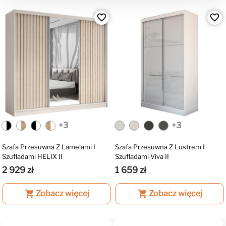
favorite_border
favorite_border
+3
+3
Szafa Przesuwna Z Lamelami I
Szafa Przesuwna Z Lustrem I
Szufladami HELIX II
Szufladami Viva II
2 929 zł
1 659 zł
shopping_cart
Zobacz więcej
shopping_cart
Zobacz więcej