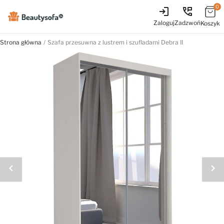
0
login
perm_phone_msg
Zaloguj
Zadzwoń
Koszyk
Strona główna
Szafa przesuwna z lustrem i szufladami Debra II