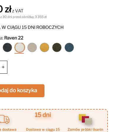
em typu delfin (automat MOS) oraz pojemnik na
 zł
rgonomiczne siedzisko i oparcie zapewniają komfort
z VAT
go użytkowania.
 z 30 dni przed obniżką:
3 355 zł
W CIĄGU 15 DNI ROBOCZYCH
ia:
Raven 22
Raven
Raven
Raven
Raven
Raven
Raven
Raven
15
18
22
28
66
78
86
+
daj do koszyka
15 dni
a dostawa
dostawa w ciągu 15
zamów próbki tkanin