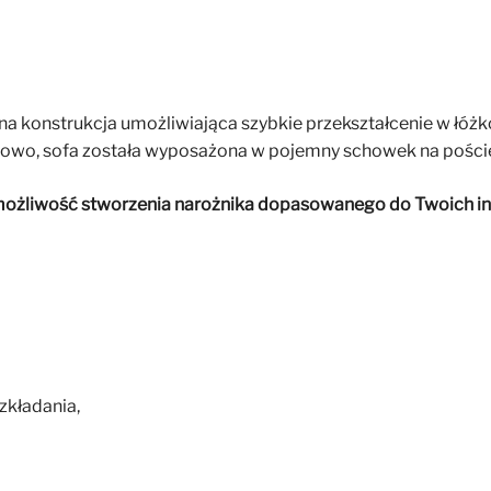
na konstrukcja umożliwiająca szybkie przekształcenie w łóżk
tkowo, sofa została wyposażona w pojemny schowek na pościel
sz możliwość stworzenia narożnika dopasowanego do Twoich in
kładania,