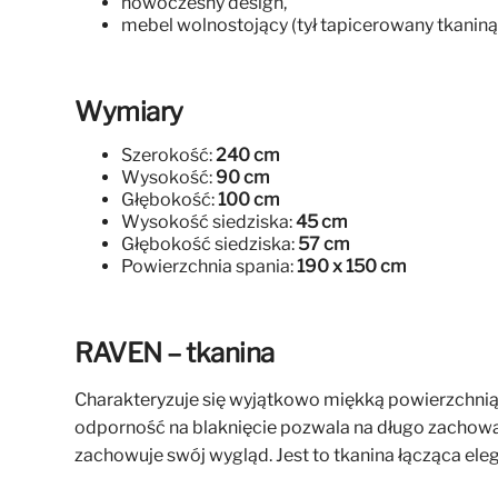
nowoczesny design,
mebel wolnostojący (tył tapicerowany tkaniną
Wymiary
Szerokość:
240 cm
Wysokość:
90 cm
Głębokość:
100 cm
Wysokość siedziska:
45 cm
Głębokość siedziska:
57 cm
Powierzchnia spania:
190 x 150 cm
RAVEN – tkanina
Charakteryzuje się wyjątkowo miękką powierzchnią, 
odporność na blaknięcie pozwala na długo zachować
zachowuje swój wygląd. Jest to tkanina łącząca eleg