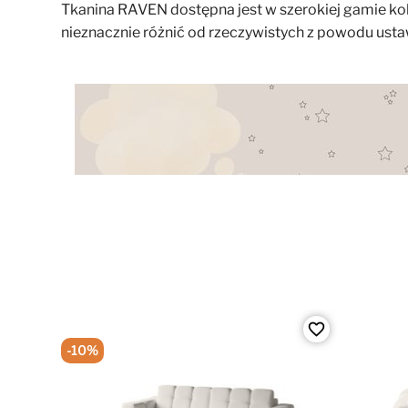
Tkanina RAVEN dostępna jest w szerokiej gamie kol
nieznacznie różnić od rzeczywistych z powodu ustaw
favorite_border
-10%