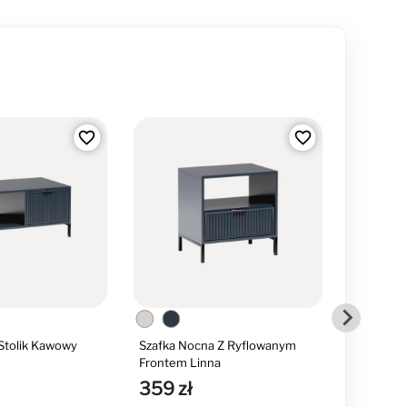
favorite_border
favorite_border
Stolik Kawowy
Szafka Nocna Z Ryflowanym
Szafka R
Frontem Linna
135 Cm
359 zł
789 z