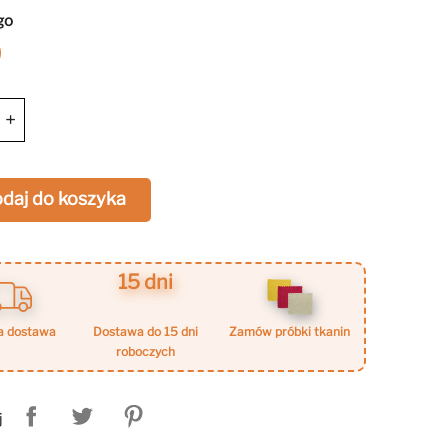
go
r
ndigo
+
daj do koszyka
15 dni
a dostawa
dostawa do 15 dni
zamów próbki tkanin
roboczych
j