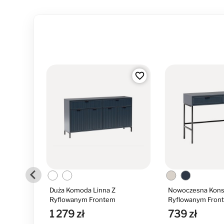
favorite_border
favorite_border
a Linna Z
Duża Komoda Linna Z
Nowoczesna Kons
Ryflowanym Frontem
Ryflowanym Fron
1 279 zł
739 zł