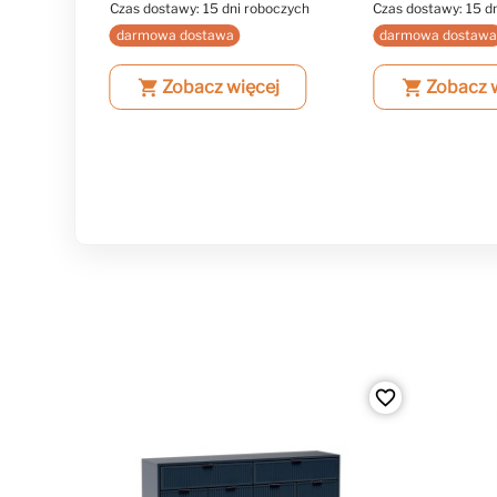
boczych
Czas dostawy: 15 dni roboczych
Czas dostawy: 15 d
darmowa dostawa
darmowa dostaw
ej
shopping_cart
Zobacz więcej
shopping_cart
Zobacz 
favorite_border