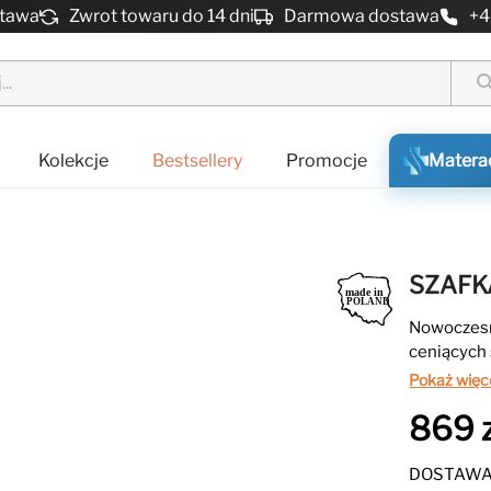
stawa
Zwrot towaru do 14 dni
Darmowa dostawa
+4
sear
Kolekcje
Bestsellery
Promocje
Matera
SZAFK
Nowoczesn
ceniących 
subtelnie 
Pokaż więc
komponują 
869 z
i eleganck
DOSTAWA 