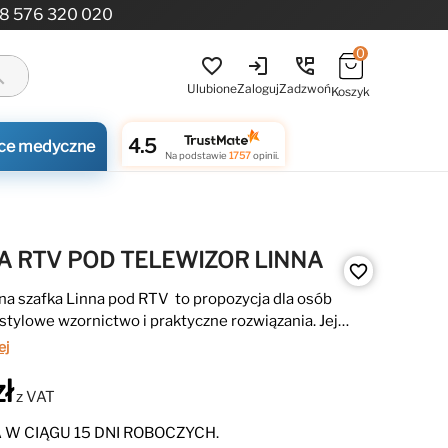
8 576 320 020
0
login
perm_phone_msg
favorite_border
ch
Ulubione
Zaloguj
Zadzwoń
Koszyk
4.5
ce medyczne
Na podstawie
1757
opinii.
A RTV POD TELEWIZOR LINNA
favorite_border
a szafka Linna pod RTV to propozycja dla osób
stylowe wzornictwo i praktyczne rozwiązania. Jej
ryflowane fronty i minimalistyczna forma świetnie
ej
się z pozostałymi elementami serii, tworząc spójną
ł
ą aranżację salonu.
z VAT
W CIĄGU 15 DNI ROBOCZYCH.