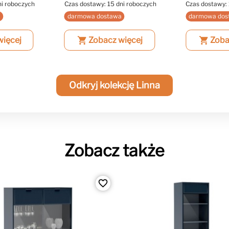
ni roboczych
Czas dostawy: 15 dni roboczych
Czas dostawy: 
a
darmowa dostawa
darmowa dos
więcej
shopping_cart
Zobacz więcej
shopping_cart
Zoba
Odkryj kolekcję Linna
Zobacz także
favorite_border