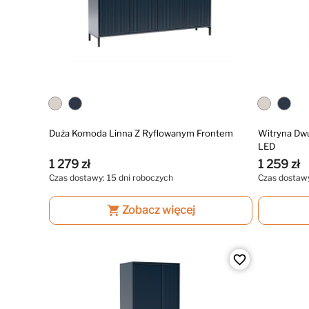
Duża Komoda Linna Z Ryflowanym Frontem
Witryna Dw
LED
1 279 zł
1 259 zł
Czas dostawy: 15 dni roboczych
Czas dostawy
shopping_cart
Zobacz więcej
favorite_border