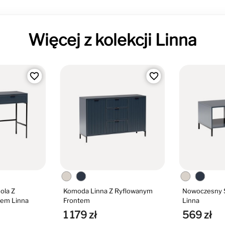
Więcej z kolekcji Linna
favorite_border
favorite_border
ola Z
Komoda Linna Z Ryflowanym
Nowoczesny 
tem Linna
Frontem
Linna
1 179 zł
569 zł