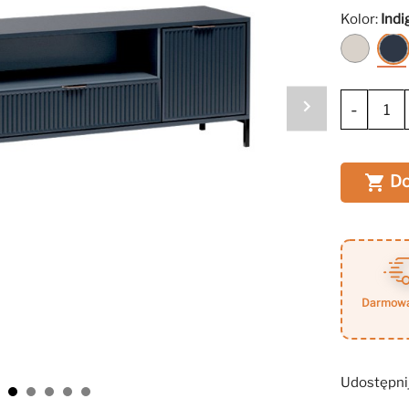
Kolor:
Indi
Kaszmi
I
-
Do

darmow
Udostępni