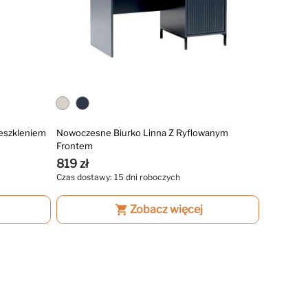
zeszkleniem
Nowoczesne Biurko Linna Z Ryflowanym
Frontem
819 zł
Czas dostawy: 15 dni roboczych
shopping_cart
Zobacz więcej