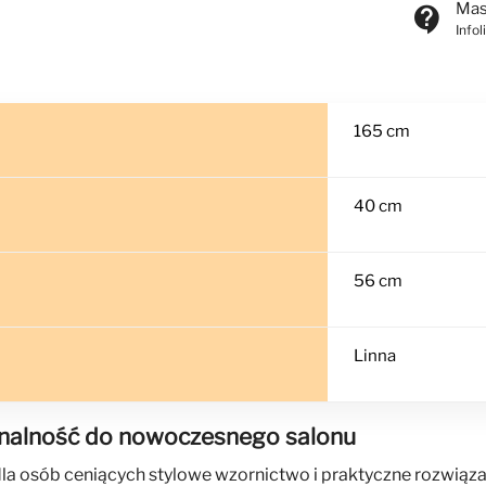
Mas
contact_support
Info
165 cm
40 cm
56 cm
Linna
jonalność do nowoczesnego salonu
 osób ceniących stylowe wzornictwo i praktyczne rozwiązania