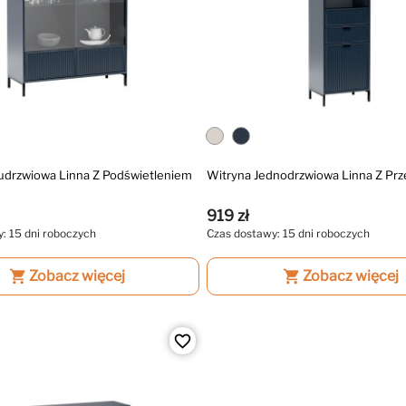
udrzwiowa Linna Z Podświetleniem
Witryna Jednodrzwiowa Linna Z Pr
919 zł
: 15 dni roboczych
Czas dostawy: 15 dni roboczych
shopping_cart
Zobacz więcej
shopping_cart
Zobacz więcej
favorite_border