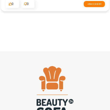
0
0
zobacz produkt