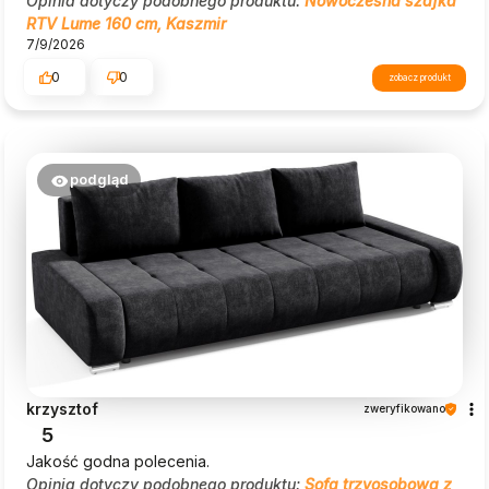
Opinia dotyczy podobnego produktu:
Nowoczesna szafka
RTV Lume 160 cm, Kaszmir
7/9/2026
0
0
zobacz produkt
podgląd
krzysztof
zweryfikowano
5
Jakość godna polecenia.
Opinia dotyczy podobnego produktu:
Sofa trzyosobowa z