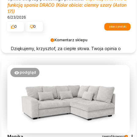
funkcją spania DRACO (Kolor obicia: ciemny szary (Aston
17))
6/23/2026
0
0
zobacz produkt
Komentarz sklepu
Dziękujemy, krzysztof, za ciepłe słowa. Twoja opinia o
Beautysofa24 jest dla nas ogromną motywacją!
podgląd
Monika
zweryfikowano