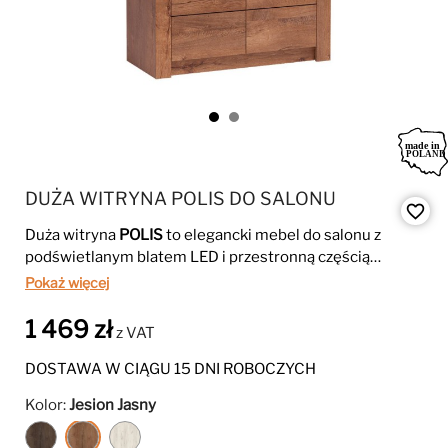
DUŻA WITRYNA POLIS DO SALONU
favorite_border
Duża witryna
POLIS
to elegancki mebel do salonu z
podświetlanym blatem LED i przestronną częścią
ekspozycyjną. Opcjonalne podświetlenie półek dodaje jej
Pokaż więcej
wyjątkowego charakteru i stylu.
1 469 zł
z VAT
DOSTAWA W CIĄGU 15 DNI ROBOCZYCH
Kolor:
Jesion Jasny
Jesion
Jesion
Kraft