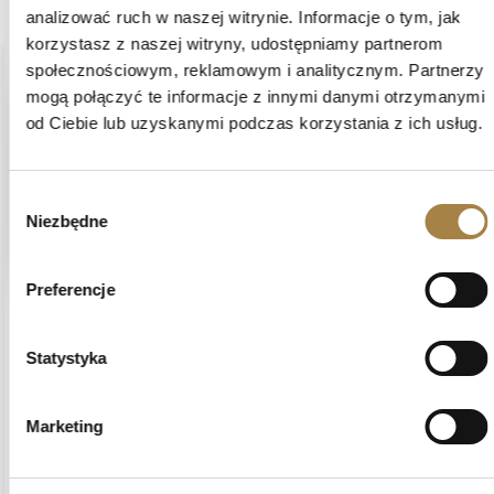
analizować ruch w naszej witrynie. Informacje o tym, jak
korzystasz z naszej witryny, udostępniamy partnerom
społecznościowym, reklamowym i analitycznym. Partnerzy
podgląd
mogą połączyć te informacje z innymi danymi otrzymanymi
od Ciebie lub uzyskanymi podczas korzystania z ich usług.
Wybór
Niezbędne
zgody
Preferencje
Agnieszka
zweryfikowano
5
Statystyka
Bardzo solidnie wykonany mebel , żadna chińszczyzna .
Robi wrażenie na gościach , wygoda i elegancja
Opinia dotyczy podobnego produktu:
Sofa ogrodowa
Marketing
trzyosobowa VERDINO II | Ciemny Szary
7/7/2026
0
0
zobacz produkt