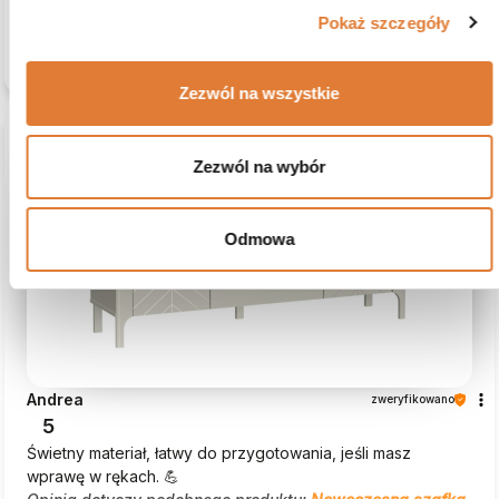
Pokaż szczegóły
Komentarz sklepu
Jesteśmy wdzięczni za Twoją opinię, Agnieszka. Dzięki
Zezwól na wszystkie
takim komentarzom jak Twój, Beautysofa24 nieustannie
się rozwija.
Zezwól na wybór
podgląd
Odmowa
Andrea
zweryfikowano
5
Świetny materiał, łatwy do przygotowania, jeśli masz
wprawę w rękach. 💪