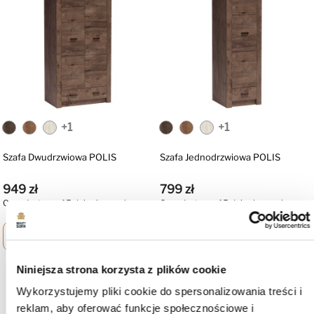
+1
+1
Szafa Dwudrzwiowa POLIS
Szafa Jednodrzwiowa POLIS
949 zł
799 zł
Czas dostawy: 15 dni roboczych
Czas dostawy: 15 dni roboczych
shopping_cart
Zobacz więcej
shopping_cart
Zobacz więcej
Niniejsza strona korzysta z plików cookie
Produkt nie posiada recenzji
Wykorzystujemy pliki cookie do spersonalizowania treści i
Może zainteresują Cię inne ocenione produkty
reklam, aby oferować funkcje społecznościowe i