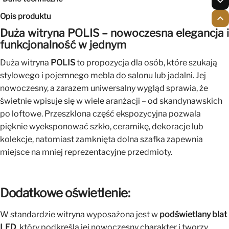
expand_more
Opis produktu
expand_less
Duża witryna POLIS – nowoczesna elegancja i
funkcjonalność w jednym
Duża witryna
POLIS
to propozycja dla osób, które szukają
stylowego i pojemnego mebla do salonu lub jadalni. Jej
nowoczesny, a zarazem uniwersalny wygląd sprawia, że
świetnie wpisuje się w wiele aranżacji – od skandynawskich
po loftowe. Przeszklona część ekspozycyjna pozwala
pięknie wyeksponować szkło, ceramikę, dekoracje lub
kolekcje, natomiast zamknięta dolna szafka zapewnia
miejsce na mniej reprezentacyjne przedmioty.
Dodatkowe oświetlenie:
W standardzie witryna wyposażona jest w
podświetlany blat
LED
, który podkreśla jej nowoczesny charakter i tworzy