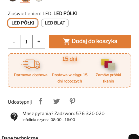
Ciemny
Jasny
Biały
Z oświetleniem LED:
LED PÓŁKI
LED PÓŁKI
LED BLAT
-
+
Dodaj do koszyka

15 dni
darmowa dostawa
dostawa w ciągu 15
zamów próbki
dni roboczych
tkanin
Udostępnij
Masz pytania? Zadzwoń: 576 320 020
contact_support
Infolinia czynna 08:00 - 16:00
Dane techniczne