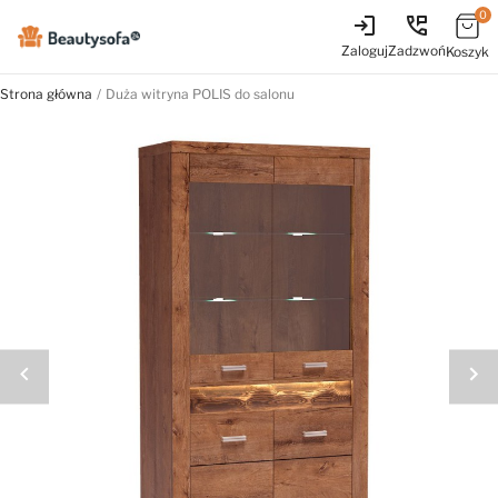
0
login
perm_phone_msg
Zaloguj
Zadzwoń
Koszyk
Strona główna
Duża witryna POLIS do salonu