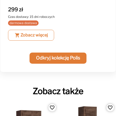
299 zł
Czas dostawy: 15 dni roboczych
darmowa dostawa
shopping_cart
Zobacz więcej
Odkryj kolekcję Polis
Zobacz także
favorite_border
favorite_border