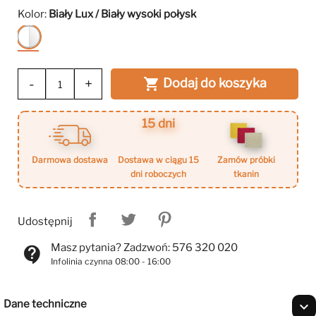
Kolor:
Biały Lux / Biały wysoki połysk
Biały
Lux
/
Biały
-
+
Dodaj do koszyka

wysoki
połysk
15 dni
darmowa dostawa
dostawa w ciągu 15
zamów próbki
dni roboczych
tkanin
Udostępnij
Masz pytania? Zadzwoń: 576 320 020
contact_support
Infolinia czynna 08:00 - 16:00
Dane techniczne
expand_more