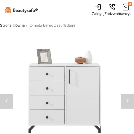
0
login
perm_phone_msg
Zaloguj
Zadzwoń
Koszyk
Strona główna
Komoda Bergo z szufladami