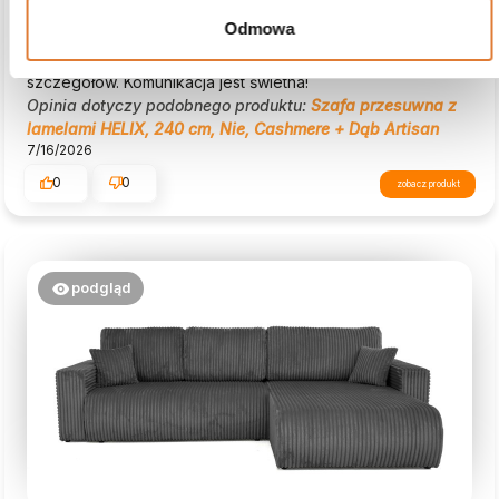
Zachowana jest w klasycznym stylu, co nadaje wnętrzu
Odmowa
przytulność. Pozycja wstępnie nawierconych otworów nie
zawsze pasuje. Niestety, instrukcje montażu nie zawierają
szczegółów. Komunikacja jest świetna!
Opinia dotyczy podobnego produktu:
Szafa przesuwna z
lamelami HELIX, 240 cm, Nie, Cashmere + Dąb Artisan
7/16/2026
0
0
zobacz produkt
podgląd