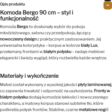
Opis produktu
expand_less
Komoda Bergo 90 cm – styl i
funkcjonalność
Komoda
Bergo
to doskonały wybór do pokoju
młodzieżowego, salonu czy przedpokoju, łączący
nowoczesny design
z praktycznym zastosowaniem. Jej
uniwersalna kolorystyka – korpus w kolorze
biały Lux
,
przełamany frontami w
białym połysku
– nadaje meblowi
elegancki i świeży wygląd, który rozświetla każde wnętrze.
Materiały i wykończenie
Mebel został wykonany z wysokiej jakości
płyty laminowanej
,
co zapewnia trwałość i odporność na uszkodzenia.
Fronty w
białym połysku
dodają komodzie lekkości i nowoczesnego
charakteru, a matowy korpus stanowi subtelne tło, które
podkreśla połysk frontów. Stabilne, czarne
metalowe nogi i