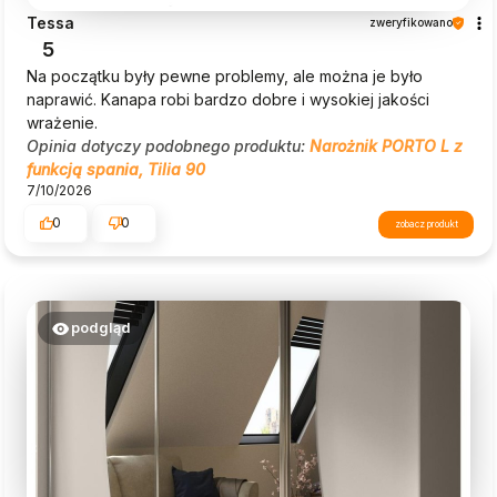
Tessa
zweryfikowano
5
Na początku były pewne problemy, ale można je było
naprawić. Kanapa robi bardzo dobre i wysokiej jakości
wrażenie.
Opinia dotyczy podobnego produktu:
Narożnik PORTO L z
funkcją spania, Tilia 90
7/10/2026
0
0
zobacz produkt
podgląd