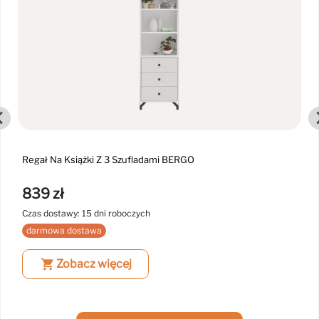
Regał Na Książki Z 3 Szufladami BERGO
839 zł
Czas dostawy: 15 dni roboczych
darmowa dostawa
shopping_cart
Zobacz więcej