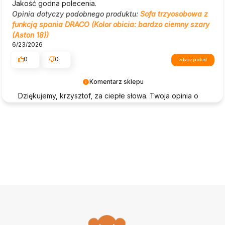
Jakość godna polecenia.
Opinia dotyczy podobnego produktu:
Sofa trzyosobowa z
funkcją spania DRACO (Kolor obicia: bardzo ciemny szary
(Aston 18))
6/23/2026
0
0
zobacz produkt
Komentarz sklepu
Dziękujemy, krzysztof, za ciepłe słowa. Twoja opinia o
Beautysofa24 jest dla nas ogromną motywacją!