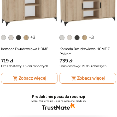
+3
+3
Komoda Dwudrzwiowa HOME
Komoda Dwudrzwiowa HOME Z
Półkami
719 zł
739 zł
Czas dostawy: 15 dni roboczych
Czas dostawy: 15 dni roboczych
shopping_cart
Zobacz więcej
shopping_cart
Zobacz więcej
Produkt nie posiada recenzji
Może zainteresują Cię inne ocenione produkty