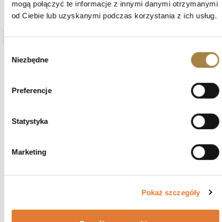
mogą połączyć te informacje z innymi danymi otrzymanymi
od Ciebie lub uzyskanymi podczas korzystania z ich usług.
Wybór
Niezbędne
Funkcjonalność i elegancja w
zgody
jednym
Preferencje
Komoda HOME z 4 szufladami
to nowoczesny,
estetyczny i praktyczny mebel, który doskonale
Statystyka
sprawdzi się w każdym wnętrzu. Łączy
minimalistyczny design z wygodą użytkowania,
Marketing
wprowadzając do domu porządek i harmonię.
Pokaż szczegóły