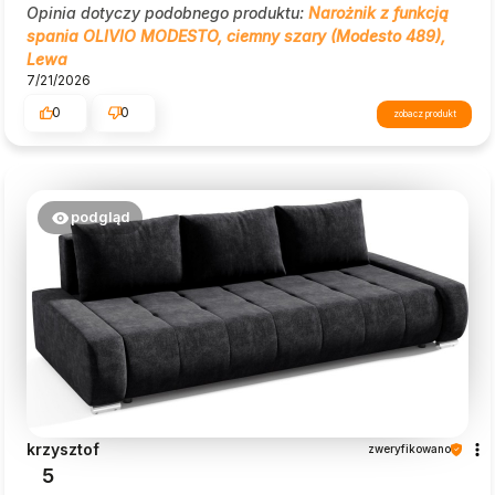
Opinia dotyczy podobnego produktu:
Narożnik z funkcją
spania OLIVIO MODESTO, ciemny szary (Modesto 489),
Lewa
7/21/2026
0
0
zobacz produkt
podgląd
krzysztof
zweryfikowano
5