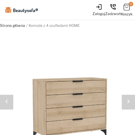
0
login
perm_phone_msg
Zaloguj
Zadzwoń
Koszyk
Strona główna
Komoda z 4 szufladami HOME