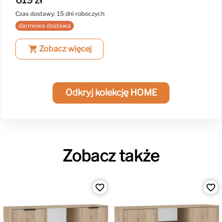
Czas dostawy: 15 dni roboczych
darmowa dostawa
shopping_cart
Zobacz więcej
Odkryj kolekcję HOME
Zobacz także
favorite_border
favorite_border