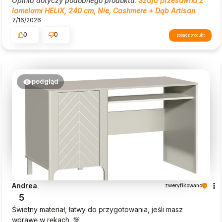
Opinia dotyczy podobnego produktu:
Szafa przesuwna z
lamelami HELIX, 240 cm, Nie, Cashmere + Dąb Artisan
7/16/2026
0
0
zobacz produkt
podgląd
Andrea
zweryfikowano
5
Świetny materiał, łatwy do przygotowania, jeśli masz
wprawę w rękach. 💯