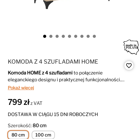
KOMODA Z 4 SZUFLADAMI HOME
favorite_border
Komoda HOME z 4 szufladami
to połączenie
eleganckiego designu i praktycznej funkcjonalności.
Dzięki dwóm wariantom – minimalistycznemu push-to-
Pokaż więcej
open z drewnianymi nogami lub wersji z uchwytami i
metalowymi nogami – dopasujesz ją idealnie do swojego
799 zł
z VAT
wnętrza. Pojemne szuflady na prowadnicach kulkowych
gwarantują wygodę i trwałość użytkowania.
DOSTAWA W CIĄGU 15 DNI ROBOCZYCH
Szerokość:
80 cm
80 cm
100 cm