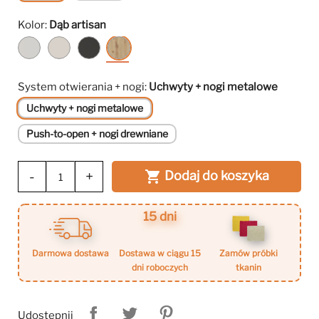
Kolor:
Dąb artisan
Biały
Kaszmir
Czarny
Dąb
artisan
System otwierania + nogi:
Uchwyty + nogi metalowe
Uchwyty + nogi metalowe
Push-to-open + nogi drewniane
-
+
Dodaj do koszyka

15 dni
darmowa dostawa
dostawa w ciągu 15
zamów próbki
dni roboczych
tkanin
Udostępnij