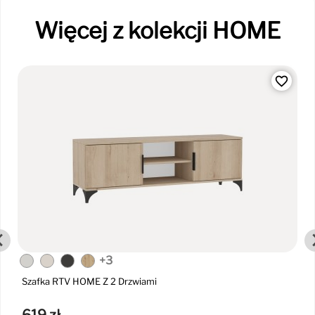
Więcej z kolekcji HOME
favorite_border
+3
Szafka RTV HOME Z 2 Drzwiami
619 zł