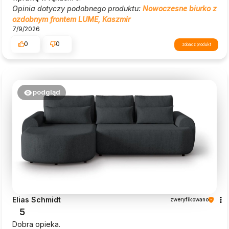
Opinia dotyczy podobnego produktu:
Nowoczesne biurko z
ozdobnym frontem LUME, Kaszmir
7/9/2026
0
0
zobacz produkt
podgląd
Elias Schmidt
zweryfikowano
5
Dobra opieka.