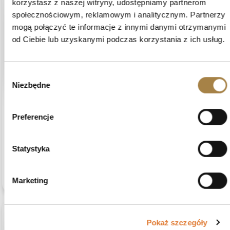
korzystasz z naszej witryny, udostępniamy partnerom
społecznościowym, reklamowym i analitycznym. Partnerzy
mogą połączyć te informacje z innymi danymi otrzymanymi
od Ciebie lub uzyskanymi podczas korzystania z ich usług.
Wybór
Niezbędne
zgody
Elisa
zweryfikowano
5
Preferencje
Wygodna sofa, szybka dostawa, przyjazna obsługa
Opinia dotyczy podobnego produktu:
Narożnik PUERTO U
Statystyka
bez funkcji spania do salonu, Tilia 37
6/9/2026
0
0
zobacz produkt
Marketing
Pokaż szczegóły
podgląd