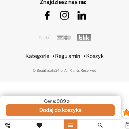
Znajdziesz nas na:
Kategorie
Regulamin
Koszyk
© Beautysofa24.pl All Rights Reserved
Cena: 989 zł
Dodaj do koszyka
perm_phone_msg
favorite
menu
search