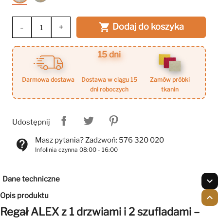
piaskowy
/
/
Dąb
Dąb
baltic
-
+
Dodaj do koszyka

olejowany
dune
15 dni
darmowa dostawa
dostawa w ciągu 15
zamów próbki
dni roboczych
tkanin
Udostępnij
Masz pytania? Zadzwoń: 576 320 020
contact_support
Infolinia czynna 08:00 - 16:00
Dane techniczne
expand_more
Opis produktu
expand_less
Regał ALEX z 1 drzwiami i 2 szufladami –