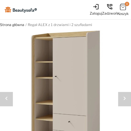
0
login
perm_phone_msg
Zaloguj
Zadzwoń
Koszyk
Strona główna
Regał ALEX z 1 drzwiami i 2 szufladami