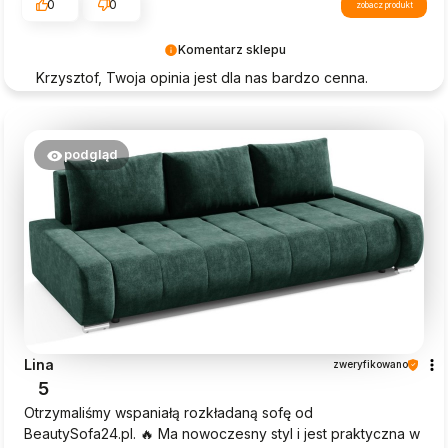
0
0
zobacz produkt
Komentarz sklepu
Krzysztof, Twoja opinia jest dla nas bardzo cenna.
Dziękujemy za wybór Beautysofa24!
podgląd
Lina
zweryfikowano
5
Otrzymaliśmy wspaniałą rozkładaną sofę od
BeautySofa24.pl. 🔥 Ma nowoczesny styl i jest praktyczna w