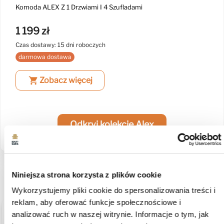
Komoda ALEX Z 1 Drzwiami I 4 Szufladami
1 199 zł
Czas dostawy: 15 dni roboczych
darmowa dostawa
shopping_cart
Zobacz więcej
Odkryj kolekcję Alex
Produkt nie posiada recenzji
Może zainteresują Cię inne ocenione produkty
Niniejsza strona korzysta z plików cookie
Wykorzystujemy pliki cookie do spersonalizowania treści i
reklam, aby oferować funkcje społecznościowe i
analizować ruch w naszej witrynie. Informacje o tym, jak
podgląd