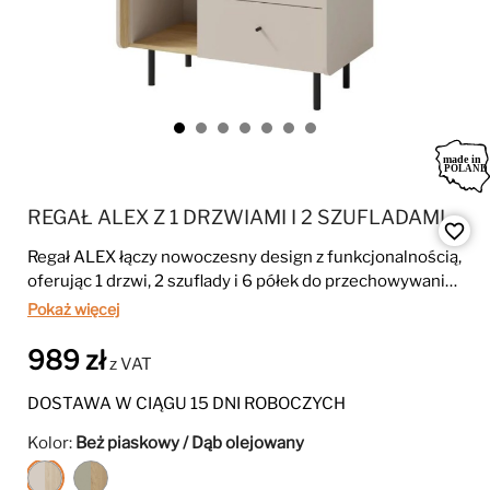
REGAŁ ALEX Z 1 DRZWIAMI I 2 SZUFLADAMI
favorite_border
Regał ALEX łączy nowoczesny design z funkcjonalnością,
oferując 1 drzwi, 2 szuflady i 6 półek do przechowywania
książek, dekoracji i drobnych przedmiotów. Dzięki
Pokaż więcej
kompaktowym wymiarom i eleganckiej kolorystyce
idealnie pasuje do pokoju młodzieżowego, salonu czy
989 zł
z VAT
przedpokoju.
DOSTAWA W CIĄGU 15 DNI ROBOCZYCH
Kolor:
Beż piaskowy / Dąb olejowany
Beż
Eukaliptus