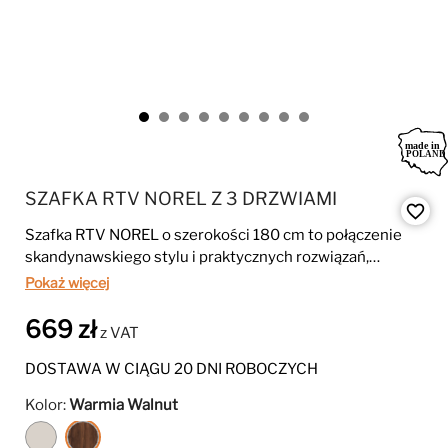
SZAFKA RTV NOREL Z 3 DRZWIAMI
favorite_border
Szafka RTV NOREL o szerokości 180 cm to połączenie
skandynawskiego stylu i praktycznych rozwiązań,
idealne do nowoczesnego salonu. Trzy zamykane szafki,
Pokaż więcej
otwarte półki oraz eleganckie nogi z litego drewna
zapewniają porządek, funkcjonalność i ponadczasowy
669 zł
z VAT
wygląd.
DOSTAWA W CIĄGU 20 DNI ROBOCZYCH
Kolor:
Warmia Walnut
Kaszmir
Warmia