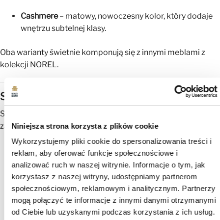
Cashmere
– matowy, nowoczesny kolor, który dodaje
wnętrzu subtelnej klasy.
Oba warianty świetnie komponują się z innymi meblami z
kolekcji NOREL.
Solidne wykonanie i estetyczne detale
Szafka wykonana jest z trwałych materiałów, które
zapewniają jej długowieczność:
Niniejsza strona korzysta z plików cookie
Wykorzystujemy pliki cookie do spersonalizowania treści i
odporna na zarysowania płyta laminowana,
reklam, aby oferować funkcje społecznościowe i
analizować ruch w naszej witrynie. Informacje o tym, jak
nogi z litego drewna o wysokości 20 cm
— stabilne,
korzystasz z naszej witryny, udostępniamy partnerom
eleganckie i ułatwiające sprzątanie,
społecznościowym, reklamowym i analitycznym. Partnerzy
mogą połączyć te informacje z innymi danymi otrzymanymi
precyzyjne wykończenie i solidny system otwierania,
od Ciebie lub uzyskanymi podczas korzystania z ich usług.