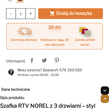
Walnut
-
+
Dodaj do koszyka

20 dni
darmowa dostawa
dostawa w ciągu 20
zamów próbki
dni roboczych
tkanin
Udostępnij
Masz pytania? Zadzwoń: 576 320 020
contact_support
Infolinia czynna 08:00 - 16:00
Dane techniczne
expand_more
Opis produktu
expand_less
Szafka RTV NOREL z 3 drzwiami – styl