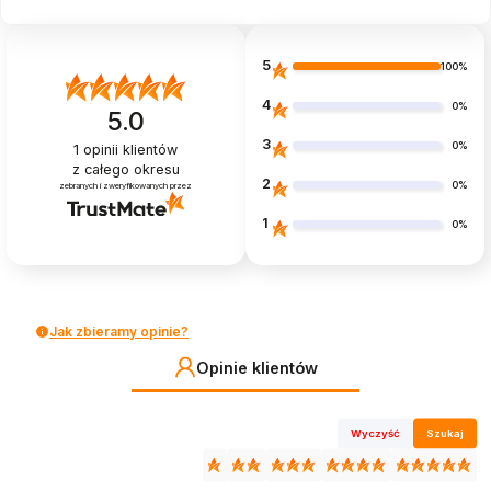
5
100%
4
0%
5.0
3
0%
1
opinii klientów
z całego okresu
2
0%
zebranych i zweryfikowanych przez
1
0%
Jak zbieramy opinie?
Opinie klientów
Wyczyść
Szukaj