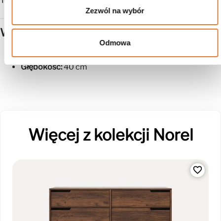
To mebel, który świetnie wygląda i służy przez lata.
Zezwól na wybór
Wymiary
Odmowa
Szerokość:
180 cm
Wysokość:
55 cm
Głębokość:
40 cm
Więcej z kolekcji Norel
favorite_border