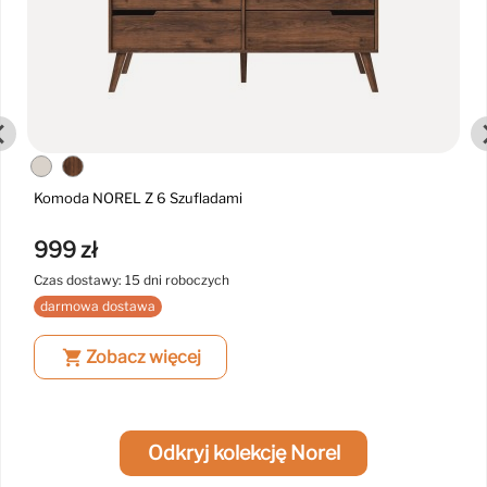
Komoda NOREL Z 6 Szufladami
999 zł
Czas dostawy: 15 dni roboczych
darmowa dostawa
shopping_cart
Zobacz więcej
Odkryj kolekcję Norel