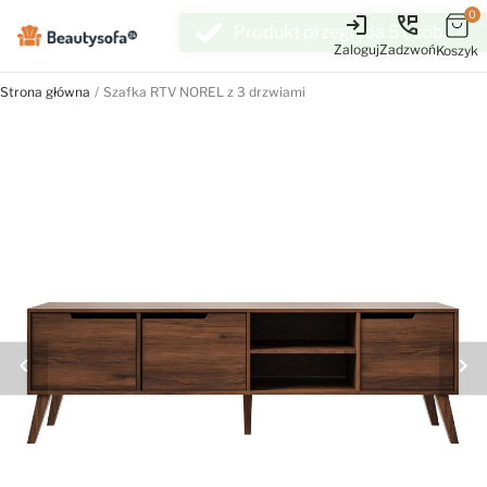
0
login
perm_phone_msg
Zaloguj
Zadzwoń
Koszyk
Strona główna
Szafka RTV NOREL z 3 drzwiami