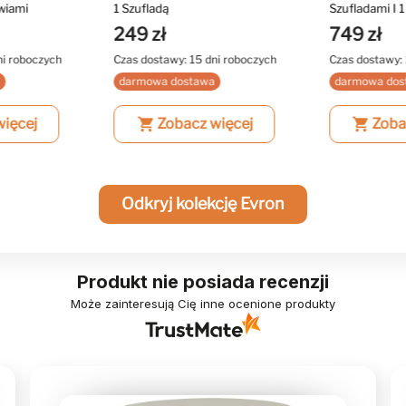
zwiami
1 Szufladą
Szufladami I 
249 zł
749 zł
ni roboczych
Czas dostawy: 15 dni roboczych
Czas dostawy: 
a
darmowa dostawa
darmowa dos
więcej
shopping_cart
Zobacz więcej
shopping_cart
Zoba
Odkryj kolekcję Evron
Produkt nie posiada recenzji
Może zainteresują Cię inne ocenione produkty