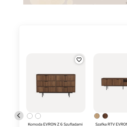
favorite_border
favorite_border
ufladami
Komoda EVRON Z 6 Szufladami
Szafka RTV EVRO