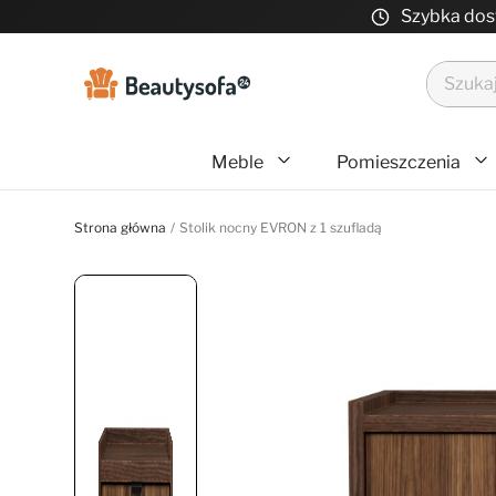
Szybka do
Meble
Pomieszczenia
Strona główna
Stolik nocny EVRON z 1 szufladą