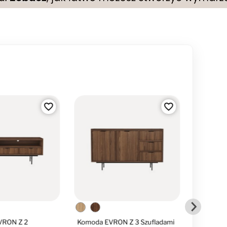
favorite_border
favorite_border
VRON Z 2
Komoda EVRON Z 3 Szufladami
Regał EV