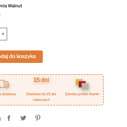
mia Walnut
Warmia
Walnut
+
daj do koszyka
15 dni
a dostawa
dostawa do 15 dni
zamów próbki tkanin
roboczych
j