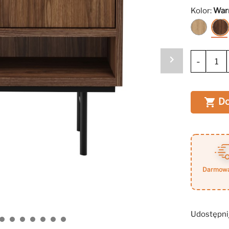
Kolor:
War
Hikora
-
Do

darmow
Udostępni