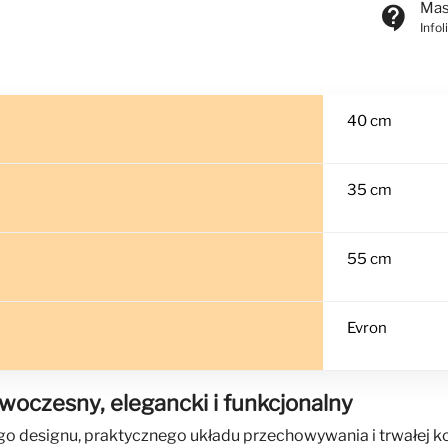
Mas
contact_support
Info
40 cm
35 cm
55 cm
Evron
woczesny, elegancki i funkcjonalny
o designu, praktycznego układu przechowywania i trwałej ko