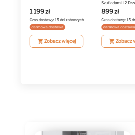
Szufladami I 2 Dr
1 199 zł
899 zł
boczych
Czas dostawy: 15 dni roboczych
Czas dostawy: 15 d
darmowa dostawa
darmowa dostaw
ej
shopping_cart
Zobacz więcej
shopping_cart
Zobacz 