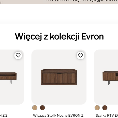
Więcej z kolekcji Evron
favorite_border
favorite_border
N Z 2
Wiszący Stolik Nocny EVRON Z
Szafka RTV E