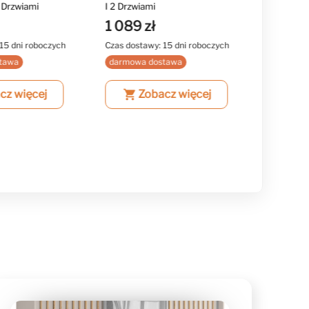
1 Drzwiami
I 2 Drzwiami
Półkami
1 089 zł
1 019 
15 dni roboczych
Czas dostawy: 15 dni roboczych
Czas dost
tawa
darmowa dostawa
darmowa
cz więcej
shopping_cart
Zobacz więcej
shopping_cart
Z