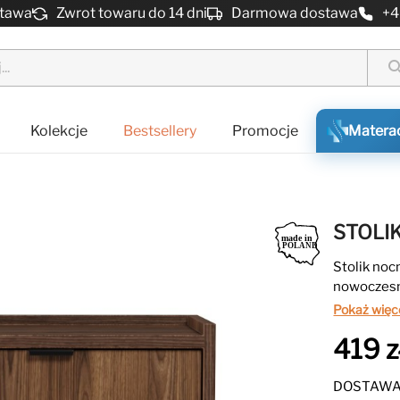
stawa
Zwrot towaru do 14 dni
Darmowa dostawa
+4
sear
Kolekcje
Bestsellery
Promocje
Matera
STOLI
Stolik noc
nowoczesn
Elegancki
Pokaż więc
sprawiają,
419 z
DOSTAWA 