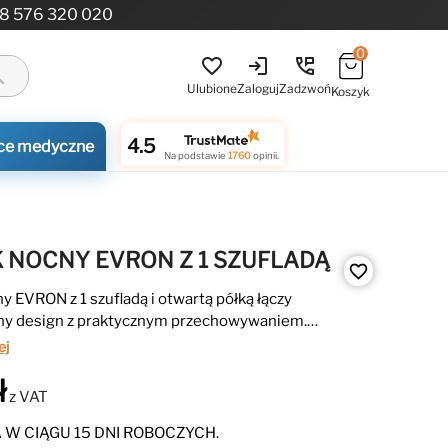
8 576 320 020
0
login
perm_phone_msg
favorite_border
ch
Ulubione
Zaloguj
Zadzwoń
Koszyk
4.5
ce medyczne
Na podstawie
1760
opinii.
K NOCNY EVRON Z 1 SZUFLADĄ
favorite_border
ny EVRON z 1 szufladą i otwartą półką łączy
y design z praktycznym przechowywaniem.
e metalowe elementy i dwa kolory wykończenia
ej
 że idealnie pasuje do nowoczesnych sypialni.
ł
z VAT
W CIĄGU 15 DNI ROBOCZYCH.