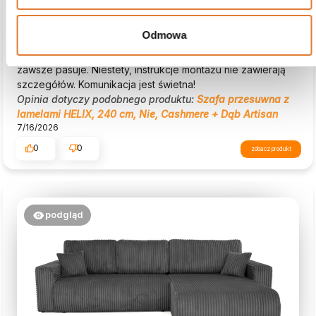
Daniel
zweryfikowano
5
Odmowa
Zachowana jest w klasycznym stylu, co nadaje wnętrzu
przytulność. Pozycja wstępnie nawierconych otworów nie
zawsze pasuje. Niestety, instrukcje montażu nie zawierają
szczegółów. Komunikacja jest świetna!
Opinia dotyczy podobnego produktu:
Szafa przesuwna z
lamelami HELIX, 240 cm, Nie, Cashmere + Dąb Artisan
7/16/2026
0
0
zobacz produkt
podgląd