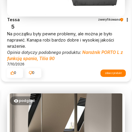
Tessa
zweryfikowano
5
Na początku były pewne problemy, ale można je było
naprawić. Kanapa robi bardzo dobre i wysokiej jakości
wrażenie.
Opinia dotyczy podobnego produktu:
Narożnik PORTO L z
funkcją spania, Tilia 90
7/10/2026
0
0
zobacz produkt
podgląd