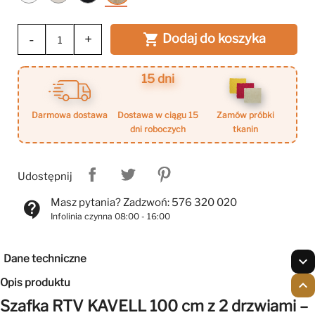
mat
mat
artisan
-
+
Dodaj do koszyka

15 dni
darmowa dostawa
dostawa w ciągu 15
zamów próbki
dni roboczych
tkanin
Udostępnij
Masz pytania? Zadzwoń: 576 320 020
contact_support
Infolinia czynna 08:00 - 16:00
Dane techniczne
expand_more
Opis produktu
expand_less
Szafka RTV KAVELL 100 cm z 2 drzwiami –