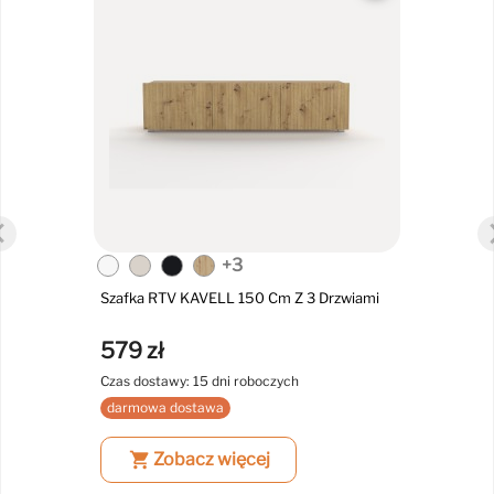
+3
Szafka RTV KAVELL 150 Cm Z 3 Drzwiami
579 zł
Czas dostawy: 15 dni roboczych
darmowa dostawa
shopping_cart
Zobacz więcej