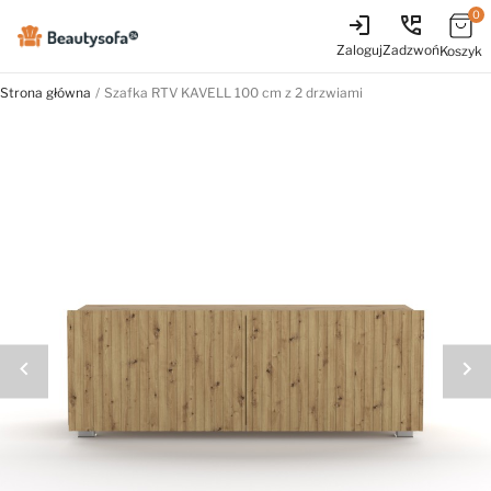
0
login
perm_phone_msg
Zaloguj
Zadzwoń
Koszyk
Strona główna
Szafka RTV KAVELL 100 cm z 2 drzwiami