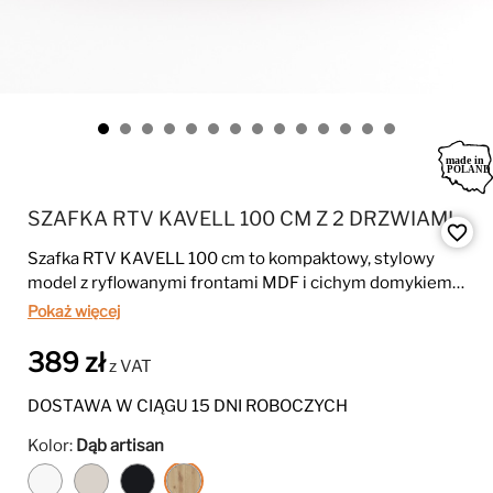
SZAFKA RTV KAVELL 100 CM Z 2 DRZWIAMI
favorite_border
Szafka RTV KAVELL 100 cm to kompaktowy, stylowy
model z ryflowanymi frontami MDF i cichym domykiem.
Może być montowana stojąco lub wisząco, dzięki czemu
Pokaż więcej
idealnie dopasowuje się do każdego wnętrza.
389 zł
z VAT
DOSTAWA W CIĄGU 15 DNI ROBOCZYCH
Kolor:
Dąb artisan
Biały
Kaszmir
Czarny
Dąb