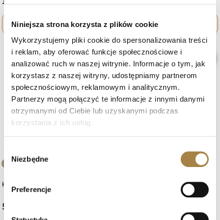
1 049 zł
1 059 zł
shopping_cart
Zobacz więcej
shopping_cart
Zobacz więcej
Niniejsza strona korzysta z plików cookie
Wykorzystujemy pliki cookie do spersonalizowania treści
i reklam, aby oferować funkcje społecznościowe i
favorite_border
favorite_border
analizować ruch w naszej witrynie. Informacje o tym, jak
korzystasz z naszej witryny, udostępniamy partnerom
społecznościowym, reklamowym i analitycznym.
Partnerzy mogą połączyć te informacje z innymi danymi
otrzymanymi od Ciebie lub uzyskanymi podczas
korzystania z ich usług.
Wybór
Niezbędne
zgody
+3
+3
Krzesło LUNA
Krzesło LIVA
Preferencje
519 zł
999 zł
Statystyka