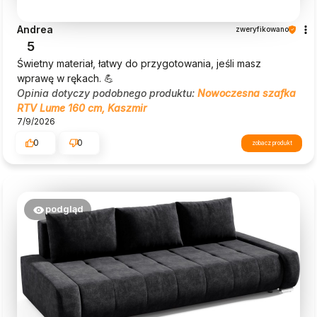
Andrea
zweryfikowano
5
Świetny materiał, łatwy do przygotowania, jeśli masz
wprawę w rękach. 💪
Opinia dotyczy podobnego produktu:
Nowoczesna szafka
RTV Lume 160 cm, Kaszmir
7/9/2026
0
0
zobacz produkt
podgląd