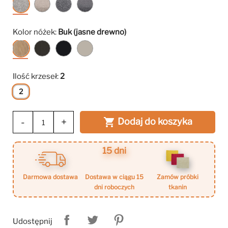
Polaris
Polaris
Polaris
Polaris
1
2
19
20
Kolor nóżek:
Buk (jasne drewno)
Buk
Wenge
Czarny
Kaszmir
(jasne
(ciemny
drewno)
brąz)
Ilość krzeseł:
2
2
-
+
Dodaj do koszyka

15 dni
darmowa dostawa
dostawa w ciągu 15
zamów próbki
dni roboczych
tkanin
Udostępnij