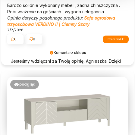
Bardzo solidnie wykonany mebel , żadna chińszczyzna .
Robi wrażenie na gościach , wygoda i elegancja
Opinia dotyczy podobnego produktu:
Sofa ogrodowa
trzyosobowa VERDINO II | Ciemny Szary
7/7/2026
0
0
zobacz produkt
Komentarz sklepu
Jesteśmy wdzięczni za Twoją opinię, Agnieszka. Dzięki
takim komentarzom jak Twój, Beautysofa24 nieustannie
się rozwija.
podgląd