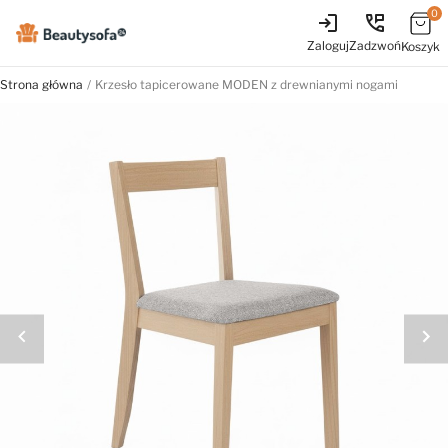
0
login
perm_phone_msg
Zaloguj
Zadzwoń
Koszyk
Strona główna
Krzesło tapicerowane MODEN z drewnianymi nogami