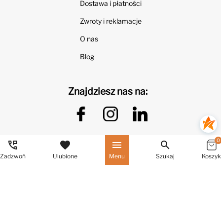
Dostawa i płatności
Zwroty i reklamacje
O nas
Blog
Znajdziesz nas na:
0
perm_phone_msg
favorite
menu
search
Zadzwoń
Ulubione
Menu
Szukaj
Koszyk
Cena: 719 zł
Kategorie
Regulamin
Koszyk
Dodaj do koszyka
© Beautysofa24.pl All Rights Reserved