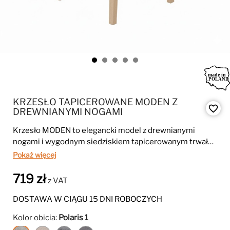
KRZESŁO TAPICEROWANE MODEN Z
favorite_border
DREWNIANYMI NOGAMI
Krzesło MODEN to elegancki model z drewnianymi
nogami i wygodnym siedziskiem tapicerowanym trwałą
tkaniną POLARIS. Jego nowoczesna forma i wysoka
Pokaż więcej
jakość wykonania sprawiają, że idealnie pasuje do jadalni,
kuchni i nowoczesnych wnętrz.
719 zł
z VAT
DOSTAWA W CIĄGU 15 DNI ROBOCZYCH
Kolor obicia:
Polaris 1