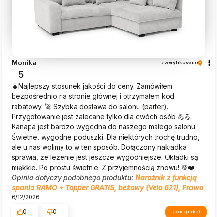
Monika
zweryfikowano
5
🔥Najlepszy stosunek jakości do ceny. Zamówiłem
bezpośrednio na stronie głównej i otrzymałem kod
rabatowy. 🚀 Szybka dostawa do salonu (parter).
Przygotowanie jest zalecane tylko dla dwóch osób 💪💪.
Kanapa jest bardzo wygodna do naszego małego salonu.
Świetne, wygodne poduszki. Dla niektórych trochę trudno,
ale u nas wolimy to w ten sposób. Dołączony nakładka
sprawia, że leżenie jest jeszcze wygodniejsze. Okładki są
miękkie. Po prostu świetnie. Z przyjemnością znowu! 💯❤️
Opinia dotyczy podobnego produktu:
Narożnik z funkcją
spania RAMO + Topper GRATIS, beżowy (Velo 621), Prawa
6/12/2026
0
0
zobacz produkt