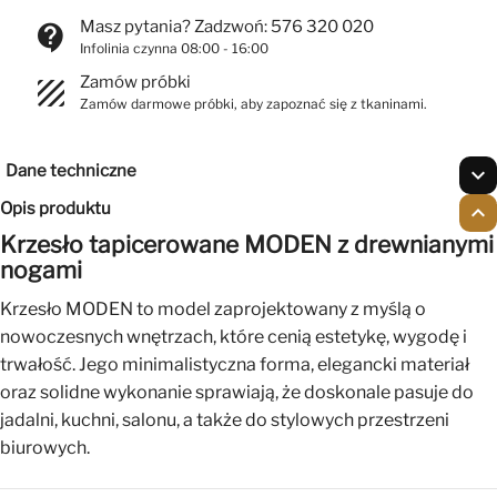
Masz pytania? Zadzwoń: 576 320 020
contact_support
Infolinia czynna 08:00 - 16:00
Zamów próbki
texture
Zamów darmowe próbki, aby zapoznać się z tkaninami.
Dane techniczne
expand_more
Opis produktu
expand_less
Krzesło tapicerowane MODEN z drewnianymi
nogami
Krzesło MODEN to model zaprojektowany z myślą o
nowoczesnych wnętrzach, które cenią estetykę, wygodę i
trwałość. Jego minimalistyczna forma, elegancki materiał
oraz solidne wykonanie sprawiają, że doskonale pasuje do
jadalni, kuchni, salonu, a także do stylowych przestrzeni
biurowych.