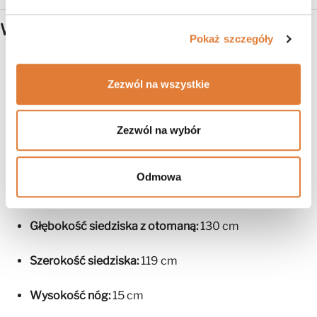
Wymiary narożnika Volare Mini
Pokaż szczegóły
Szerokość całkowita:
256 cm
Zezwól na wszystkie
Głębokość strony długiej:
165 cm
Wysokość:
83 cm
Zezwól na wybór
Wysokość siedziska:
47 cm
Odmowa
Głębokość siedziska:
87 cm
Głębokość siedziska z otomaną:
130 cm
Szerokość siedziska:
119 cm
Wysokość nóg:
15 cm