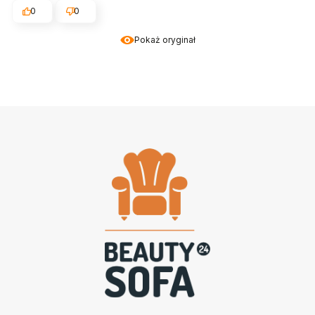
0
0
Pokaż oryginał