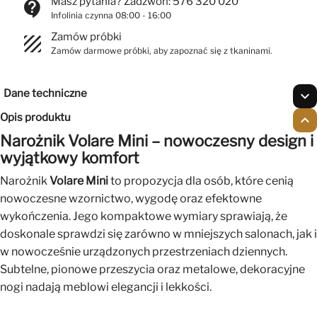
Masz pytania? Zadzwoń: 576 320 020
contact_support
Infolinia czynna 08:00 - 16:00
Zamów próbki
texture
Zamów darmowe próbki, aby zapoznać się z tkaninami.
Dane techniczne
expand_more
Opis produktu
expand_less
Narożnik Volare Mini – nowoczesny design i
wyjątkowy komfort
Narożnik
Volare Mini
to propozycja dla osób, które cenią
nowoczesne wzornictwo, wygodę oraz efektowne
wykończenia. Jego kompaktowe wymiary sprawiają, że
doskonale sprawdzi się zarówno w mniejszych salonach, jak i
w nowocześnie urządzonych przestrzeniach dziennych.
Subtelne, pionowe przeszycia oraz metalowe, dekoracyjne
nogi nadają meblowi elegancji i lekkości.