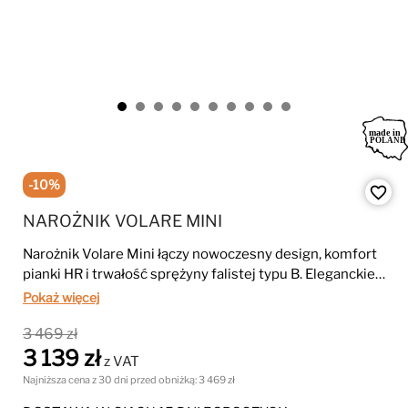
-10%
favorite_border
NAROŻNIK VOLARE MINI
Narożnik Volare Mini łączy nowoczesny design, komfort
pianki HR i trwałość sprężyny falistej typu B. Eleganckie
przeszycia oraz metalowe nogi nadają mu wyjątkowy
Pokaż więcej
charakter i sprawiają, że idealnie wpisuje się w stylowe
3 469 zł
wnętrza.
3 139 zł
z VAT
Najniższa cena z 30 dni przed obniżką:
3 469 zł