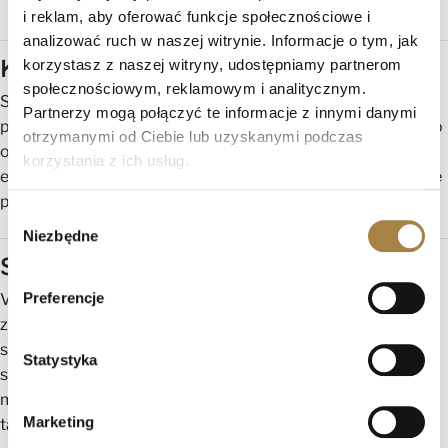
sprężystość.
i reklam, aby oferować funkcje społecznościowe i
analizować ruch w naszej witrynie. Informacje o tym, jak
Komfort na co dzień
korzystasz z naszej witryny, udostępniamy partnerom
społecznościowym, reklamowym i analitycznym.
Siedzisko wykonane z połączenia sprężyny falistej typu B i
Partnerzy mogą połączyć te informacje z innymi danymi
pianki HR zapewnia wygodę zarówno podczas codziennego
otrzymanymi od Ciebie lub uzyskanymi podczas
odpoczynku, jak i spotkań z bliskimi. Solidne oparcie o
korzystania z ich usług.
ergonomicznej wysokości dba o komfort pleców, a szerokie
podłokietniki zwiększają funkcjonalność narożnika.
Wybór
Niezbędne
zgody
Styl, który przyciąga wzrok
Preferencje
Volare Mini wyróżnia się współczesną linią, subtelnymi
zdobieniami i lekką formą. Jego nowoczesny wygląd
sprawia, że świetnie pasuje do wnętrz w stylu modern, loft,
Statystyka
skandynawskim czy glamour. Metalowe nogi nadają
meblowi lekkość i pięknie kontrastują z miękką,
Marketing
tapicerowaną bryłą.