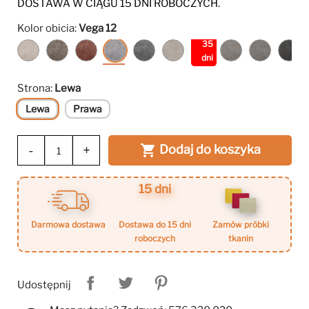
DOSTAWA W CIĄGU 15 DNI ROBOCZYCH.
Kolor obicia:
Vega 12
35
Vega
Vega
Vega
Vega
Vega
Storm
Storm
Storm
Storm
St
dni
2
5
8
12
13
2
6
9
85
99
Strona:
Lewa
Lewa
Prawa
-
+
Dodaj do koszyka

15 dni
darmowa dostawa
dostawa do 15 dni
zamów próbki
roboczych
tkanin
Udostępnij