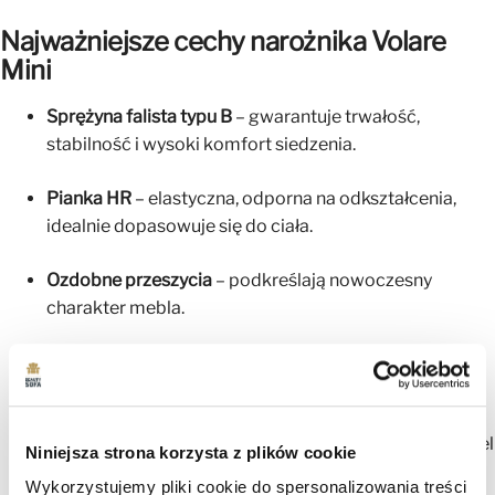
Najważniejsze cechy narożnika Volare
Mini
Sprężyna falista typu B
– gwarantuje trwałość,
stabilność i wysoki komfort siedzenia.
Pianka HR
– elastyczna, odporna na odkształcenia,
idealnie dopasowuje się do ciała.
Ozdobne przeszycia
– podkreślają nowoczesny
charakter mebla.
Metalowe, designerskie nogi
– zapewniają stabilność i
dodają eleganckiego, loftowego stylu.
Narożnik bez funkcji spania
– przeznaczony jako mebel
Niniejsza strona korzysta z plików cookie
wypoczynkowy, zachowuje idealną formę i
Wykorzystujemy pliki cookie do spersonalizowania treści