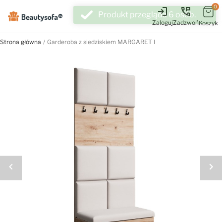
0
login
perm_phone_msg
Zaloguj
Zadzwoń
Koszyk
Strona główna
Garderoba z siedziskiem MARGARET I