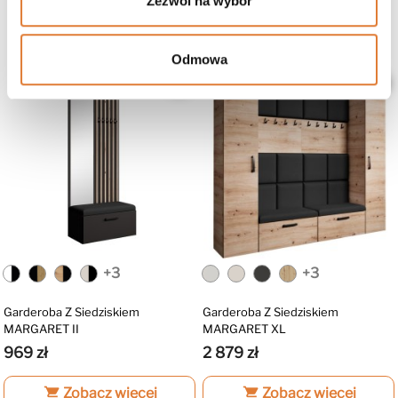
Zezwól na wybór
Zobacz także
Odmowa
favorite_border
favorite_border
+3
+3
Garderoba Z Siedziskiem
Garderoba Z Siedziskiem
MARGARET II
MARGARET XL
969 zł
2 879 zł
shopping_cart
Zobacz więcej
shopping_cart
Zobacz więcej