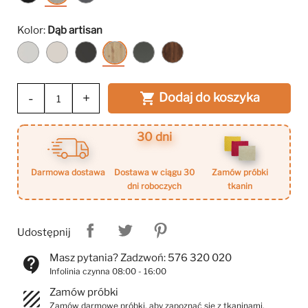
(Jasmine
(Jasmine
(Jasmine
100)
21)
90)
Kolor:
Dąb artisan
Biały
Kaszmir
Czarny
Dąb
Grafit
Warmia
artisan
Walnut
-
+
Dodaj do koszyka

30 dni
darmowa dostawa
dostawa w ciągu 30
zamów próbki
dni roboczych
tkanin
Udostępnij
Masz pytania? Zadzwoń: 576 320 020
contact_support
Infolinia czynna 08:00 - 16:00
Zamów próbki
texture
Zamów darmowe próbki, aby zapoznać się z tkaninami.