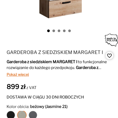
GARDEROBA Z SIEDZISKIEM MARGARET I
favorite_border
Garderoba z siedziskiem MARGARET I
to funkcjonalne
rozwiązanie do każdego przedpokoju.
Garderoba z
siedziskiem
zapewnia wygodę podczas zakładania
Pokaż więcej
obuwia, a przestronna szafa pomieści wszystkie
niezbędne akcesoria. Dzięki nowoczesnemu designowi
899 zł
z VAT
garderoba
pasuje do różnych wnętrz, oferując zarówno
praktyczność, jak i estetykę.
Garderoba
MARGARET I to
DOSTAWA W CIĄGU 30 DNI ROBOCZYCH
doskonały wybór do Twojego domu.
Kolor obicia:
beżowy (Jasmine 21)
czarny
beżowy
szary