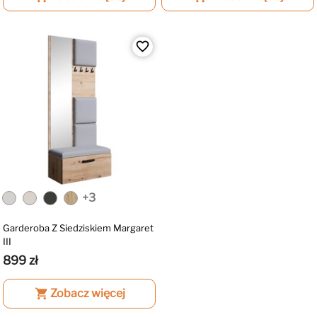
favorite_border
+3
Garderoba Z Siedziskiem Margaret
III
899 zł
shopping_cart
Zobacz więcej