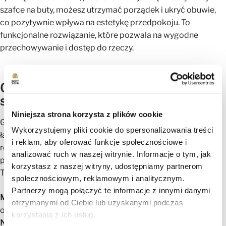
szafce na buty, możesz utrzymać porządek i ukryć obuwie,
co pozytywnie wpływa na estetykę przedpokoju. To
funkcjonalne rozwiązanie, które pozwala na wygodne
przechowywanie i dostęp do rzeczy.
Garderoba modułowa
MARGARET
–
stwórz swój idealny zestaw!
Niniejsza strona korzysta z plików cookie
Garderoby MARGARET to modułowe meble, które możesz
Wykorzystujemy pliki cookie do spersonalizowania treści
łączyć i konfigurować według własnych potrzeb. Dzięki
i reklam, aby oferować funkcje społecznościowe i
różnym elementom – siedziskom, szafkom, wieszakom i
analizować ruch w naszej witrynie. Informacje o tym, jak
panelom – stworzysz układ idealnie dopasowany do
korzystasz z naszej witryny, udostępniamy partnerom
Twojego przedpokoju.
społecznościowym, reklamowym i analitycznym.
Partnerzy mogą połączyć te informacje z innymi danymi
Możliwość łączenia modułów
– komponuj własne zestawy,
otrzymanymi od Ciebie lub uzyskanymi podczas
od kompaktowych po duże konfiguracje.
korzystania z ich usług.
Nowoczesny design
– eleganckie tapicerowane panele i