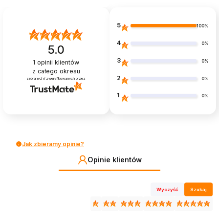
5
100%
4
0%
5.0
3
0%
1
opinii klientów
z całego okresu
2
0%
zebranych i zweryfikowanych przez
1
0%
Jak zbieramy opinie?
Opinie klientów
Wyczyść
Szukaj