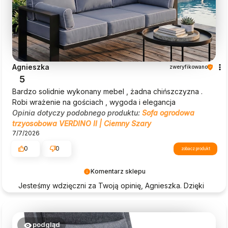
Agnieszka
zweryfikowano
5
Bardzo solidnie wykonany mebel , żadna chińszczyzna .
Robi wrażenie na gościach , wygoda i elegancja
Opinia dotyczy podobnego produktu:
Sofa ogrodowa
trzyosobowa VERDINO II | Ciemny Szary
7/7/2026
0
0
zobacz produkt
Komentarz sklepu
Jesteśmy wdzięczni za Twoją opinię, Agnieszka. Dzięki
takim komentarzom jak Twój, Beautysofa24 nieustannie
się rozwija.
podgląd