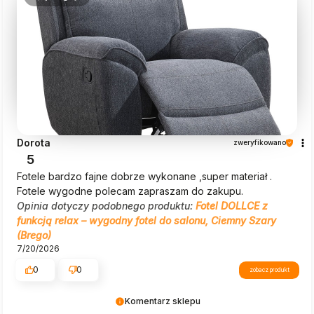
Dorota
zweryfikowano
5
Fotele bardzo fajne dobrze wykonane ,super materiał .
Fotele wygodne polecam zapraszam do zakupu.
Opinia dotyczy podobnego produktu:
Fotel DOLLCE z
funkcją relax – wygodny fotel do salonu, Ciemny Szary
(Brego)
7/20/2026
0
0
zobacz produkt
Komentarz sklepu