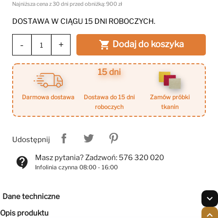
Najniższa cena z 30 dni przed obniżką:
900 zł
DOSTAWA W CIĄGU 15 DNI ROBOCZYCH.
-
+
Dodaj do koszyka

15 dni
darmowa dostawa
dostawa do 15 dni
zamów próbki
roboczych
tkanin
Udostępnij
Masz pytania? Zadzwoń: 576 320 020
contact_support
Infolinia czynna 08:00 - 16:00
Dane techniczne
expand_more
Opis produktu
expand_less