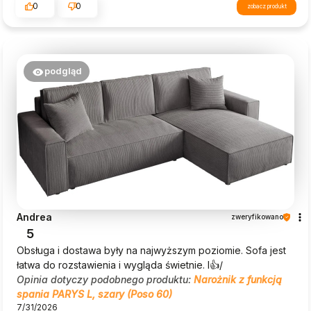
0
0
zobacz produkt
podgląd
Andrea
zweryfikowano
5
Obsługa i dostawa były na najwyższym poziomie. Sofa jest
łatwa do rozstawienia i wygląda świetnie. I👍️/
Opinia dotyczy podobnego produktu:
Narożnik z funkcją
spania PARYS L, szary (Poso 60)
7/31/2026