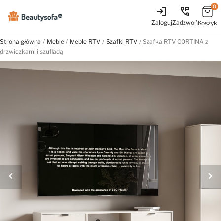
0
login
perm_phone_msg
Zaloguj
Zadzwoń
Koszyk
Strona główna
Meble
Meble RTV
Szafki RTV
Szafka RTV CORTINA z
drzwiczkami i szufladą