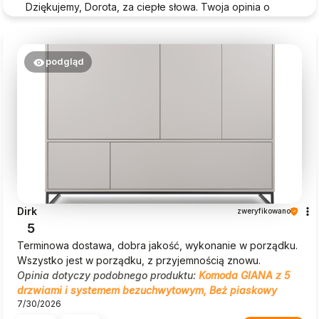
Dziękujemy, Dorota, za ciepłe słowa. Twoja opinia o
Beautysofa24 jest dla nas ogromną motywacją!
podgląd
Dirk
zweryfikowano
5
Terminowa dostawa, dobra jakość, wykonanie w porządku.
Wszystko jest w porządku, z przyjemnością znowu.
Opinia dotyczy podobnego produktu:
Komoda GIANA z 5
drzwiami i systemem bezuchwytowym, Beż piaskowy
7/30/2026