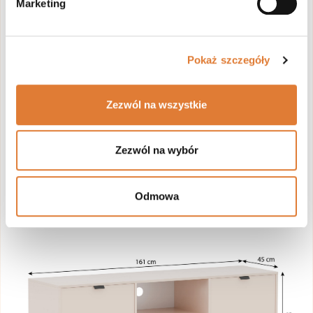
Marketing
Głębokość: 45 cm
Wysokość: 55 cm
Pokaż szczegóły
Praktyczne wymiary zapewniają wygodne miejsce
na telewizor oraz dodatkową przestrzeń do
Zezwól na wszystkie
przechowywania bez przytłaczania wnętrza.
Zezwól na wybór
Odmowa