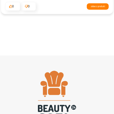
0
0
zobacz produkt