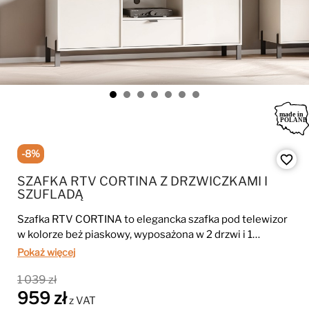
-8%
favorite_border
SZAFKA RTV CORTINA Z DRZWICZKAMI I
SZUFLADĄ
Szafka RTV CORTINA to elegancka szafka pod telewizor
w kolorze beż piaskowy, wyposażona w 2 drzwi i 1
praktyczną szufladę. Wykonana z płyty laminowanej 16
Pokaż więcej
mm, posiada metalowe uchwyty i pojemne schowki,
1 039 zł
dzięki czemu idealnie sprawdzi się w nowoczesnym
959 zł
salonie.
z VAT