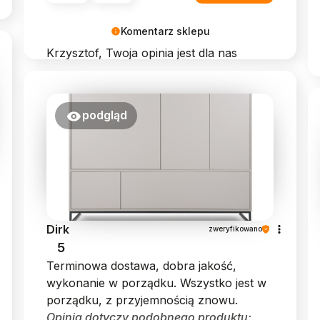
Komentarz sklepu
Krzysztof, Twoja opinia jest dla nas
bardzo cenna. Dziękujemy za wybór
Beautysofa24!
podgląd
Dirk
zweryfikowano
5
Terminowa dostawa, dobra jakość,
wykonanie w porządku. Wszystko jest w
porządku, z przyjemnością znowu.
Opinia dotyczy podobnego produktu: