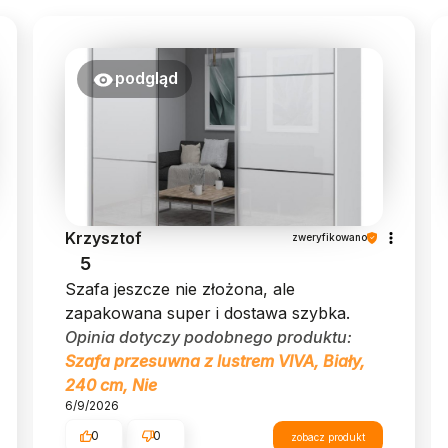
podgląd
Krzysztof
zweryfikowano
5
Szafa jeszcze nie złożona, ale
zapakowana super i dostawa szybka.
Opinia dotyczy podobnego produktu:
Szafa przesuwna z lustrem VIVA, Biały,
240 cm, Nie
6/9/2026
0
0
zobacz produkt