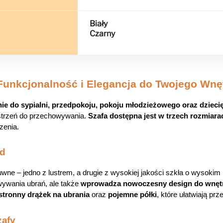
Biały
Czarny
Funkcjonalność i Elegancja do Twojego Wnę
ie do sypialni, przedpokoju, pokoju młodzieżowego oraz dzieci
strzeń do przechowywania. 
Szafa dostępna jest w trzech rozmiara
zenia.
ąd
wne – jedno z lustrem, a drugie z wysokiej jakości szkła o wysokim
wywania ubrań, ale także 
wprowadza nowoczesny design do wnęt
stronny drążek na ubrania
 oraz 
pojemne półki
, które ułatwiają p
zafy