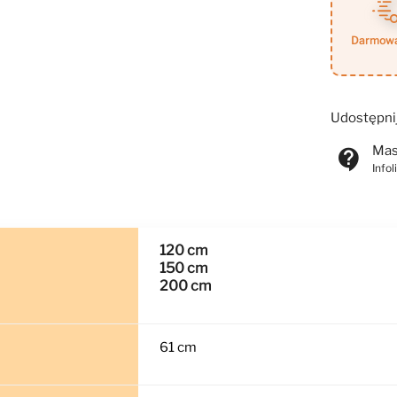
darmow
Udostępni
Mas
contact_support
Info
120 cm
150 cm
200 cm
61 cm