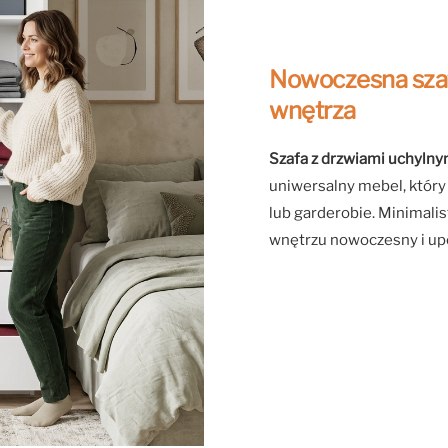
Nowoczesna szaf
wnętrza
Szafa z drzwiami uchyln
uniwersalny mebel, który
lub garderobie. Minimali
wnętrzu nowoczesny i up