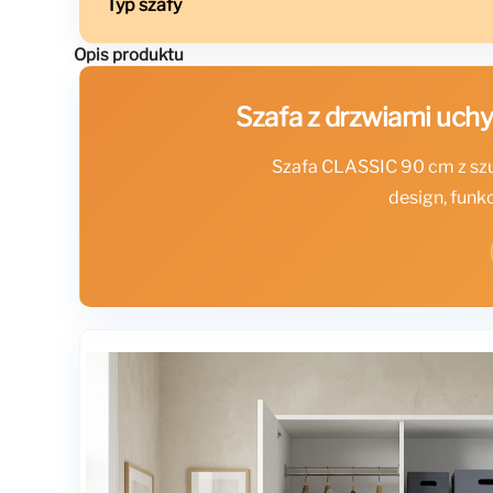
Typ szafy
Opis produktu
Szafa z drzwiami uch
Szafa CLASSIC 90 cm z szu
design, funk