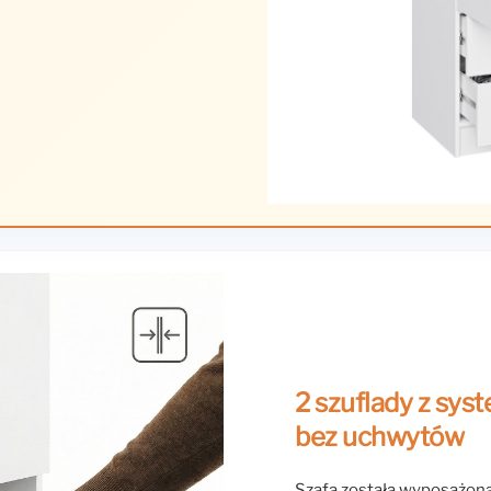
2 szuflady z sy
bez uchwytów
Szafa została wyposażon