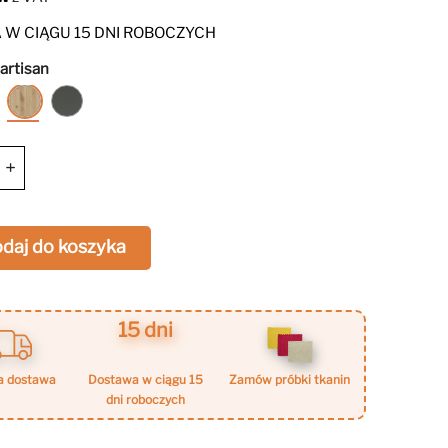
do różnych wnętrz, i solidną konstrukcją,
cą trwałość przez lata.
W CIĄGU 15 DNI ROBOCZYCH
artisan
Kaszmir
Dąb
Grafit
artisan
+
daj do koszyka
15 dni
a dostawa
dostawa w ciągu 15
zamów próbki tkanin
dni roboczych