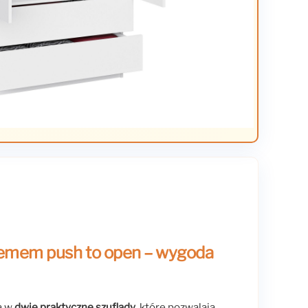
stemem push to open – wygoda
a w
dwie praktyczne szuflady
, które pozwalają