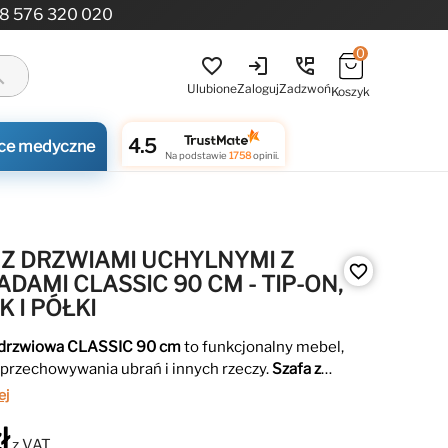
8 576 320 020
0
login
perm_phone_msg
favorite_border
ch
Ulubione
Zaloguj
Zadzwoń
Koszyk
4.5
ce medyczne
Na podstawie
1758
opinii.
 Z DRZWIAMI UCHYLNYMI Z
favorite_border
DAMI CLASSIC 90 CM - TIP-ON,
 I PÓŁKI
drzwiowa CLASSIC 90 cm
to funkcjonalny mebel,
 przechowywania ubrań i innych rzeczy.
Szafa z
uchylnymi
zapewnia łatwy dostęp do zawartości, a
ej
umożliwiają wygodne przechowywanie drobnych
ł
ów.
Szafa
wyróżnia się eleganckim designem,
z VAT