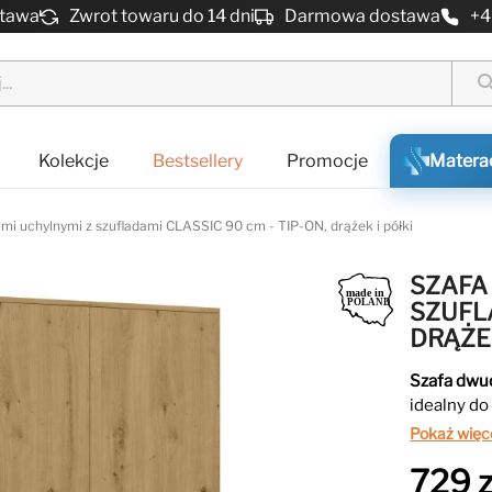
stawa
Zwrot towaru do 14 dni
Darmowa dostawa
+4
sear
Kolekcje
Bestsellery
Promocje
Matera
mi uchylnymi z szufladami CLASSIC 90 cm - TIP-ON, drążek i półki
SZAFA
SZUFLA
DRĄŻEK
Szafa dwu
idealny do
drzwiami 
Pokaż więc
szuflady 
729 z
przedmiot