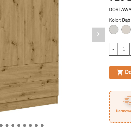
pasującym 
gwarantują
DOSTAWA 
Kolor:
Dąb 
Biały
-
Do

darmow