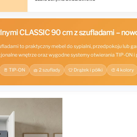
ylnymi CLASSIC 90 cm z szufladami – nowo
fladami to praktyczny mebel do sypialni, przedpokoju lub g
cjonalne wnętrze oraz wygodne systemy otwierania TIP-ON i 
🚪 TIP-ON
🧺 2 szuflady
👕 Drążek i półki
🎨 4 kolory