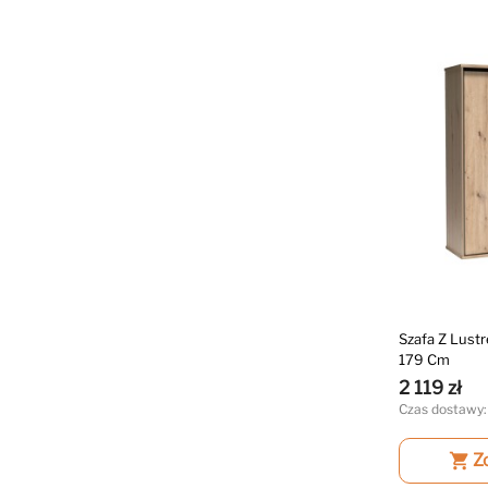
Szafa Z Lust
179 Cm
2 119 zł
Czas dostawy:
shopping_cart
Z