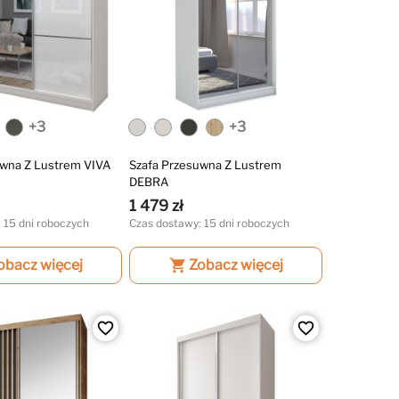
+3
+3
uwna Z Lustrem VIVA
Szafa Przesuwna Z Lustrem
DEBRA
1 479 zł
 15 dni roboczych
Czas dostawy: 15 dni roboczych
obacz więcej
shopping_cart
Zobacz więcej
favorite_border
favorite_border