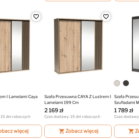
favorite_border
favorite_border
rem I Lamelami Caya
Szafa Przesuwna CAYA Z Lustrem I
Szafa Przesu
Lamelami 199 Cm
Szufladami 
2 169 zł
1 789 zł
 15 dni roboczych
Czas dostawy: 15 dni roboczych
Czas dostawy:
obacz więcej
shopping_cart
Zobacz więcej
shopping_cart
Z