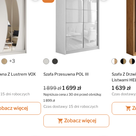
+3
uwna Z Lustrem VOX
Szafa Przesuwna POL III
Szafa Z Drzw
Listwami HEL
1 699 zł
1 639 zł
1 899 zł
 15 dni roboczych
Czas dostawy:
Najniższa cena z 30 dni przed obniżką:
1 899 zł
Czas dostawy: 15 dni roboczych
obacz więcej
shopping_cart
Z
shopping_cart
Zobacz więcej