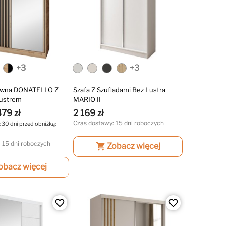
+3
+3
uwna DONATELLO Z
Szafa Z Szufladami Bez Lustra
Lustrem
MARIO II
479 zł
2 169 zł
Czas dostawy: 15 dni roboczych
z 30 dni przed obniżką:
 15 dni roboczych
shopping_cart
Zobacz więcej
obacz więcej
favorite_border
favorite_border