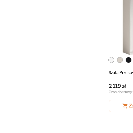
Szafa Przes
2 119 zł
Czas dostawy:
shopping_cart
Z