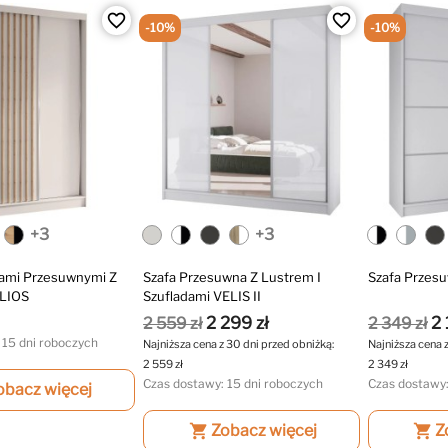
favorite_border
favorite_border
-10%
-10%
+3
+3
iami Przesuwnymi Z
Szafa Przesuwna Z Lustrem I
Szafa Przesu
LIOS
Szufladami VELIS II
2 299 zł
2 
2 559 zł
2 349 zł
 15 dni roboczych
Najniższa cena z 30 dni przed obniżką:
Najniższa cena 
2 559 zł
2 349 zł
Czas dostawy: 15 dni roboczych
Czas dostawy:
obacz więcej
shopping_cart
Zobacz więcej
shopping_cart
Z