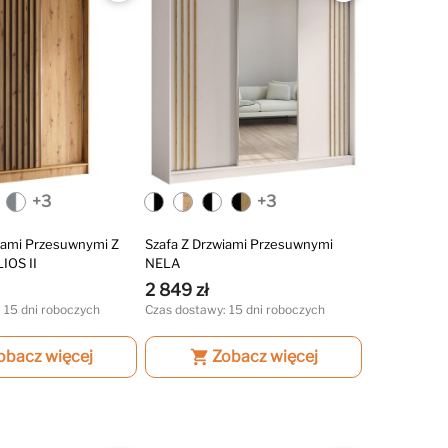
+3
+3
iami Przesuwnymi Z
Szafa Z Drzwiami Przesuwnymi
IOS II
NELA
2 849 zł
 15 dni roboczych
Czas dostawy: 15 dni roboczych
obacz więcej
shopping_cart
Zobacz więcej