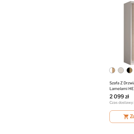
Szafa Z Drzw
Lamelami HE
2 099 zł
Czas dostawy:
shopping_cart
Z