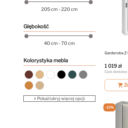
205 cm - 220 cm
Głębokość
40 cm - 70 cm
Garderoba Z
Kolorystyka mebla
1 019 zł
Czas dostawy:
shopping_cart
Z
Pokaż/ukryj więcej opcji
-10%