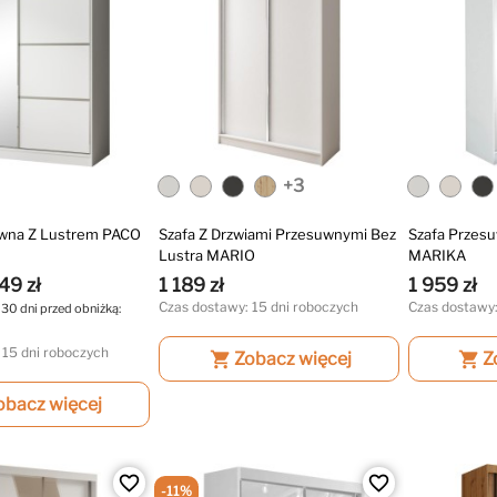
+3
uwna Z Lustrem PACO
Szafa Z Drzwiami Przesuwnymi Bez
Szafa Przes
Lustra MARIO
MARIKA
49 zł
1 189 zł
1 959 zł
Czas dostawy: 15 dni roboczych
Czas dostawy:
 30 dni przed obniżką:
 15 dni roboczych
shopping_cart
Zobacz więcej
shopping_cart
Z
obacz więcej
favorite_border
favorite_border
-11%