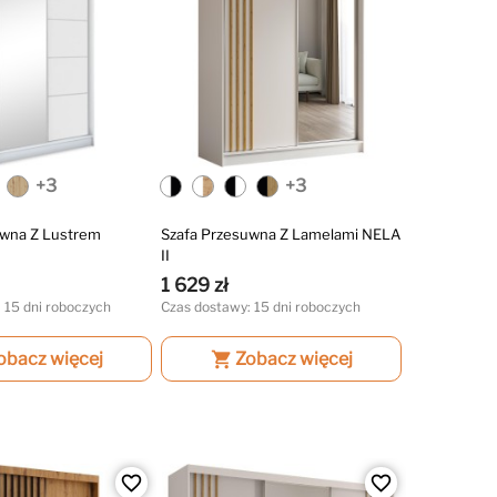
+3
+3
uwna Z Lustrem
Szafa Przesuwna Z Lamelami NELA
II
1 629 zł
 15 dni roboczych
Czas dostawy: 15 dni roboczych
obacz więcej
shopping_cart
Zobacz więcej
favorite_border
favorite_border