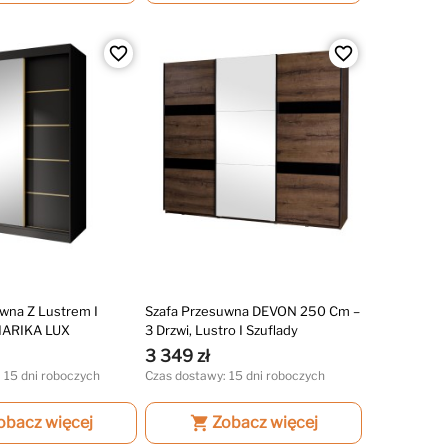
favorite_border
favorite_border
wna Z Lustrem I
Szafa Przesuwna DEVON 250 Cm –
MARIKA LUX
3 Drzwi, Lustro I Szuflady
3 349 zł
 15 dni roboczych
Czas dostawy: 15 dni roboczych
obacz więcej
shopping_cart
Zobacz więcej