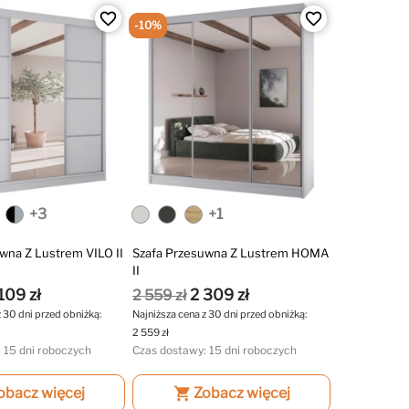
favorite_border
favorite_border
-10%
+3
+1
wna Z Lustrem VILO II
Szafa Przesuwna Z Lustrem HOMA
II
109 zł
2 309 zł
2 559 zł
z 30 dni przed obniżką:
Najniższa cena z 30 dni przed obniżką:
2 559 zł
 15 dni roboczych
Czas dostawy: 15 dni roboczych
obacz więcej
shopping_cart
Zobacz więcej