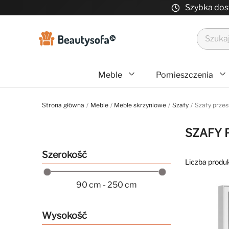
Szybka do
Meble
Pomieszczenia
Strona główna
Meble
Meble skrzyniowe
Szafy
Szafy prze
SZAFY
Szerokość
Liczba produk
90 cm - 250 cm
Wysokość