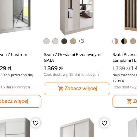
+3
uwna Z Lustrem
Szafa Z Drzwiami Przesuwnymi
Szafa Przes
GAJA
Lamelami I 
29 zł
1 369 zł
1 
1 739 zł
Czas dostawy: 15 dni roboczych
 30 dni przed obniżką:
Najniższa cena 
1 739 zł
 15 dni roboczych
Czas dostawy:
shopping_cart
Zobacz więcej
obacz więcej
shopping_cart
Z
favorite_border
favorite_border