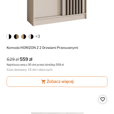
+3
Komoda HORIZON Z 2 Drzwiami Przesuwnymi
559 zł
629 zł
Najniższa cena z 30 dni przed obniżką:
559 zł
Czas dostawy: 15 dni roboczych
shopping_cart
Zobacz więcej
favorite_border