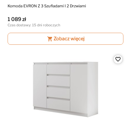
Komoda EVRON Z 3 Szufladami I 2 Drzwiami
1 089 zł
Czas dostawy: 15 dni roboczych
shopping_cart
Zobacz więcej
favorite_border