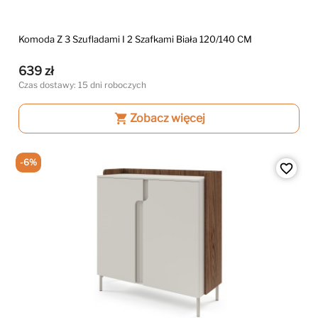
Komoda Z 3 Szufladami I 2 Szafkami Biała 120/140 CM
639 zł
Czas dostawy: 15 dni roboczych
shopping_cart
Zobacz więcej
-6%
favorite_border