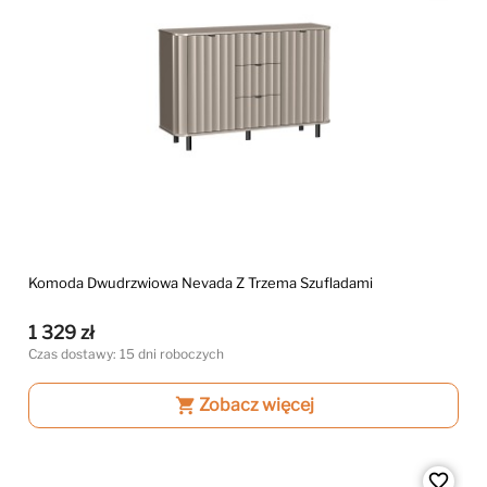
Komoda Dwudrzwiowa Nevada Z Trzema Szufladami
1 329 zł
Czas dostawy: 15 dni roboczych
shopping_cart
Zobacz więcej
favorite_border