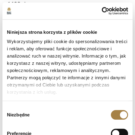
1 199 zł
Czas dostawy: 15 dni roboczych
shopping_cart
Zobacz więcej
Niniejsza strona korzysta z plików cookie
Wykorzystujemy pliki cookie do spersonalizowania treści
favorite_border
i reklam, aby oferować funkcje społecznościowe i
analizować ruch w naszej witrynie. Informacje o tym, jak
korzystasz z naszej witryny, udostępniamy partnerom
społecznościowym, reklamowym i analitycznym.
Partnerzy mogą połączyć te informacje z innymi danymi
otrzymanymi od Ciebie lub uzyskanymi podczas
korzystania z ich usług.
Wybór
Niezbędne
zgody
Komoda EVRON Z 2 Szufladami I 2 Drzwiami
Preferencje