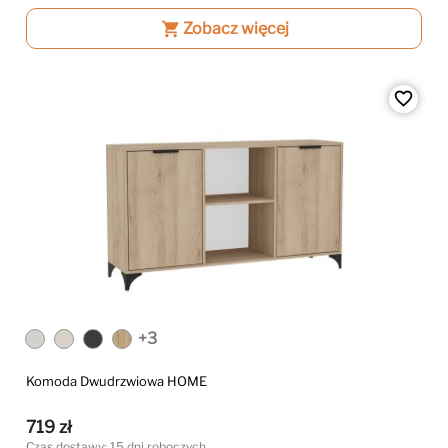
shopping_cart
Zobacz więcej
favorite_border
+3
Komoda Dwudrzwiowa HOME
719 zł
Czas dostawy: 15 dni roboczych