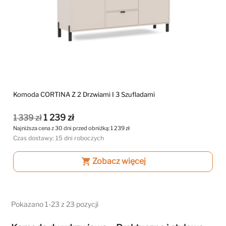
Komoda CORTINA Z 2 Drzwiami I 3 Szufladami
1 239 zł
1 339 zł
Najniższa cena z 30 dni przed obniżką:
1 239 zł
Czas dostawy: 15 dni roboczych
shopping_cart
Zobacz więcej
Pokazano 1-23 z 23 pozycji