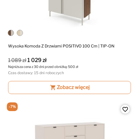
Wysoka Komoda Z Drzwiami POSITIVO 100 Cm | TIP-ON
1 029 zł
1 089 zł
Najniższa cena z 30 dni przed obniżką:
500 zł
Czas dostawy: 15 dni roboczych
shopping_cart
Zobacz więcej
-7%
favorite_border