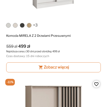
+3
Komoda MIRELA Z 2 Drzwiami Przesuwnymi
499 zł
559 zł
Najniższa cena z 30 dni przed obniżką:
499 zł
Czas dostawy: 15 dni roboczych
shopping_cart
Zobacz więcej
-11%
favorite_border