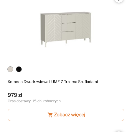
Komoda Dwudrzwiowa LUME Z Trzema Szufladami
979 zł
Czas dostawy: 15 dni roboczych
shopping_cart
Zobacz więcej