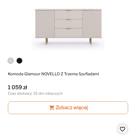
Komoda Glamour NOVELLO Z Trzema Szufladami
1 059 zł
Czas dostawy: 15 dni roboczych
shopping_cart
Zobacz więcej
favorite_border