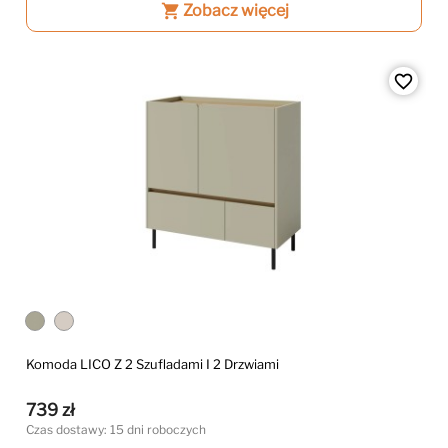
shopping_cart
Zobacz więcej
favorite_border
Komoda LICO Z 2 Szufladami I 2 Drzwiami
739 zł
Czas dostawy: 15 dni roboczych