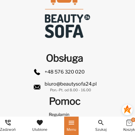
Obsługa
+48 576 320 020
biuro@beautysofa24.pl
Pon.-Pt. od 8.00 - 16.00
Pomoc
Regulamin
0
perm_phone_msg
favorite
menu
search
Dostawa i płatności
Zadzwoń
Ulubione
Menu
Szukaj
Koszyk