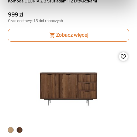
Komoda GLORIA Z 3 Szufladami I 2 Drzwiczkami
999 zł
Czas dostawy: 15 dni roboczych
shopping_cart
Zobacz więcej
favorite_border