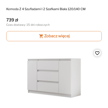
Komoda Z 4 Szufladami I 2 Szafkami Biała 120/140 CM
739 zł
Czas dostawy: 15 dni roboczych
shopping_cart
Zobacz więcej
favorite_border