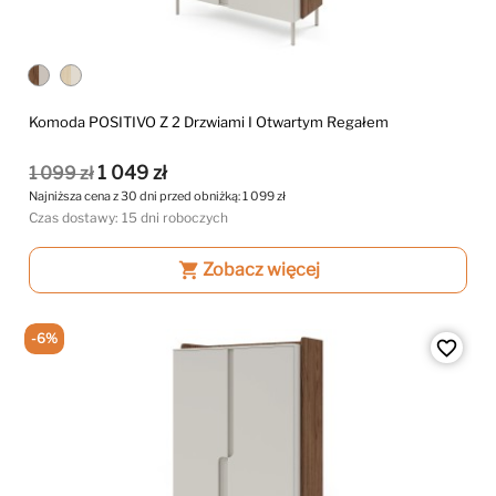
Komoda POSITIVO Z 2 Drzwiami I Otwartym Regałem
1 049 zł
1 099 zł
Najniższa cena z 30 dni przed obniżką:
1 099 zł
Czas dostawy: 15 dni roboczych
shopping_cart
Zobacz więcej
-6%
favorite_border