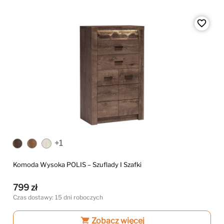
favorite_border
+1
Komoda Wysoka POLIS – Szuflady I Szafki
799 zł
Czas dostawy: 15 dni roboczych
shopping_cart
Zobacz więcej