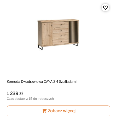
favorite_border
Komoda Dwudrzwiowa CAYA Z 4 Szufladami
1 239 zł
Czas dostawy: 15 dni roboczych
shopping_cart
Zobacz więcej