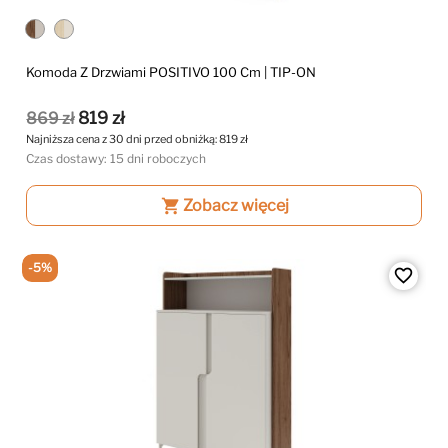
Komoda Z Drzwiami POSITIVO 100 Cm | TIP-ON
819 zł
869 zł
Najniższa cena z 30 dni przed obniżką:
819 zł
Czas dostawy: 15 dni roboczych
shopping_cart
Zobacz więcej
-5%
favorite_border