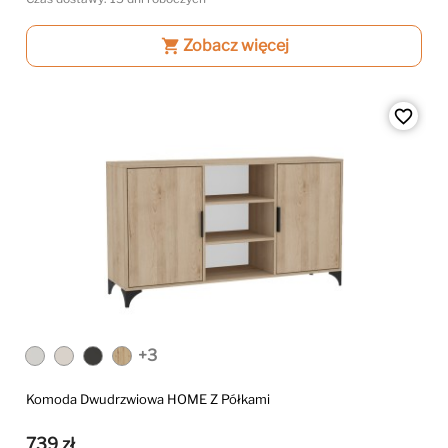
shopping_cart
Zobacz więcej
favorite_border
+3
Komoda Dwudrzwiowa HOME Z Półkami
739 zł