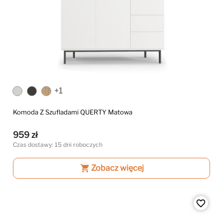
+1
Komoda Z Szufladami QUERTY Matowa
959 zł
Czas dostawy: 15 dni roboczych
shopping_cart
Zobacz więcej
favorite_border