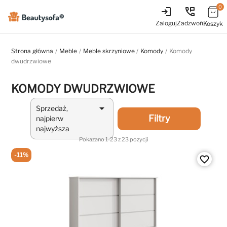
0
login
perm_phone_msg
Zaloguj
Zadzwoń
Koszyk
Strona główna
Meble
Meble skrzyniowe
Komody
Komody
dwudrzwiowe
KOMODY DWUDRZWIOWE

Sprzedaż,
Filtry
najpierw
najwyższa
Pokazano 1-23 z 23 pozycji
-11%
favorite_border