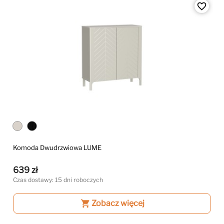
favorite_border
Komoda Dwudrzwiowa LUME
639 zł
Czas dostawy: 15 dni roboczych
shopping_cart
Zobacz więcej