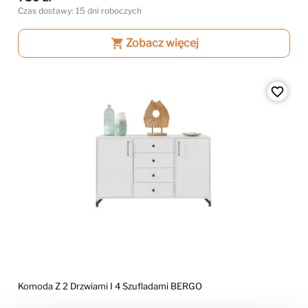
Czas dostawy: 15 dni roboczych
shopping_cart
Zobacz więcej
favorite_border
Komoda Z 2 Drzwiami I 4 Szufladami BERGO