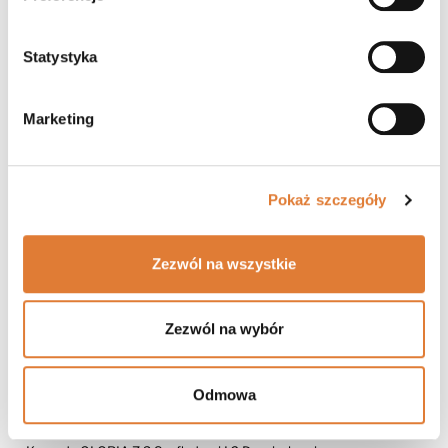
939 zł
Czas dostawy: 15 dni roboczych
Statystyka
shopping_cart
Zobacz więcej
Marketing
favorite_border
Pokaż szczegóły
Zezwól na wszystkie
Zezwól na wybór
Odmowa