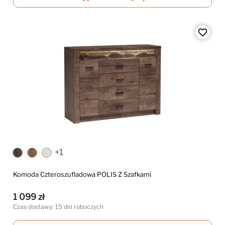
favorite_border
+1
Komoda Czteroszufladowa POLIS Z Szafkami
1 099 zł
Czas dostawy: 15 dni roboczych