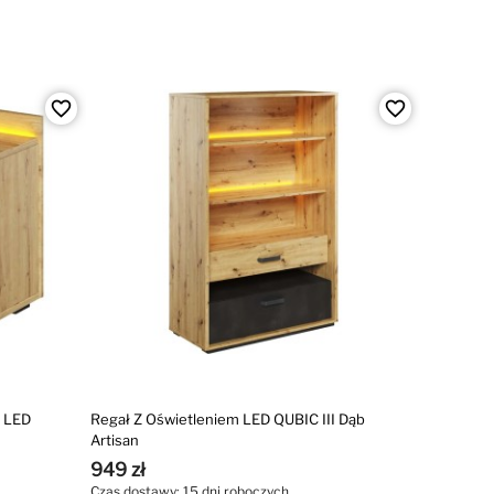
favorite_border
favorite_border
m LED
Regał Z Oświetleniem LED QUBIC III Dąb
Artisan
949 zł
Czas dostawy: 15 dni roboczych