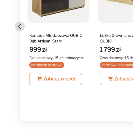
 LED
Komoda Młodzieżowa QUBIC
Łóżko Drewniane 
Dąb Artisan, Szary
QUBIC
999 zł
1 799 zł
boczych
Czas dostawy: 15 dni roboczych
Czas dostawy: 15 d
darmowa dostawa
darmowa dostaw
ej
shopping_cart
Zobacz więcej
shopping_cart
Zobacz 