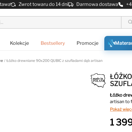
stawa
Zwrot towaru do 14 dni
Darmowa dostawa
+4
sear
Kolekcje
Bestsellery
Promocje
Matera
we
Łóżko drewniane 90x200 QUBIC z szufladami dąb artisan
ŁÓŻKO
SZUFL
Łóżko dre
artisan to
Wykonane 
Pokaż więc
naturalny 
1 399
przestrzeń
akcesoria.