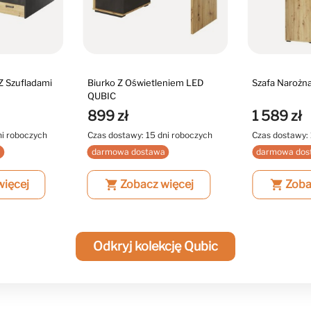
Z Szufladami
Biurko Z Oświetleniem LED
Szafa Narożn
QUBIC
899 zł
1 589 zł
ni roboczych
Czas dostawy: 15 dni roboczych
Czas dostawy: 
a
darmowa dostawa
darmowa dos
więcej
shopping_cart
Zobacz więcej
shopping_cart
Zoba
Odkryj kolekcję Qubic