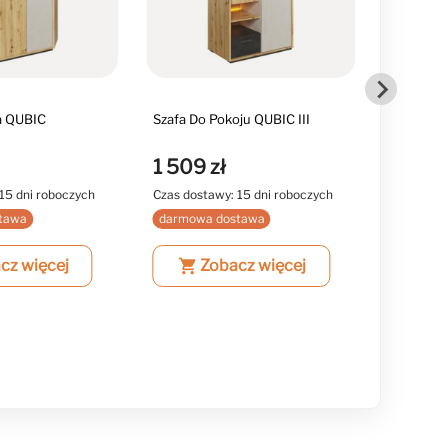
a QUBIC
Szafa Do Pokoju QUBIC III
Szafa Do 
1 509 zł
1 799 
15 dni roboczych
Czas dostawy: 15 dni roboczych
Czas dost
tawa
darmowa dostawa
darmowa
cz więcej
shopping_cart
Zobacz więcej
shopping_cart
Z