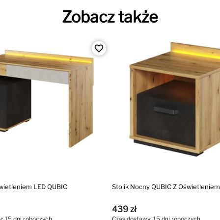
Zobacz także
favorite_border
świetleniem LED QUBIC
Stolik Nocny QUBIC Z Oświetlenie
439 zł
: 15 dni roboczych
Czas dostawy: 15 dni roboczych