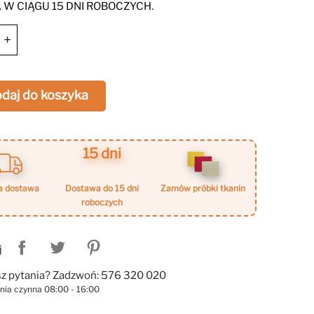
lnością, doskonale pasując do nowoczesnych
W CIĄGU 15 DNI ROBOCZYCH.
wnętrz.
+
daj do koszyka
15 dni
a dostawa
dostawa do 15 dni
zamów próbki tkanin
roboczych
j
z pytania? Zadzwoń: 576 320 020
linia czynna 08:00 - 16:00