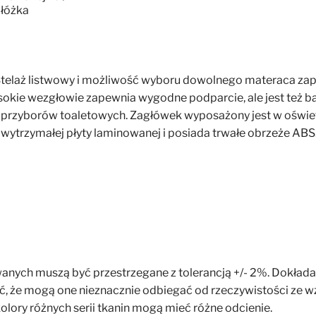
 łóżka
 Stelaż listwowy i możliwość wyboru dowolnego materaca za
sokie wezgłowie zapewnia wygodne podparcie, ale jest też ba
h przyborów toaletowych. Zagłówek wyposażony jest w oświetl
 wytrzymałej płyty laminowanej i posiada trwałe obrzeże ABS
anych muszą być przestrzegane z tolerancją +/- 2%. Dokłada
ć, że mogą one nieznacznie odbiegać od rzeczywistości ze wzg
lory różnych serii tkanin mogą mieć różne odcienie.