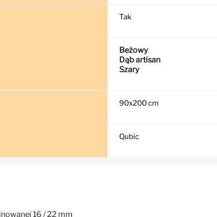
Tak
Beżowy
Dąb artisan
Szary
90x200 cm
Qubic
minowanej 16 / 22 mm