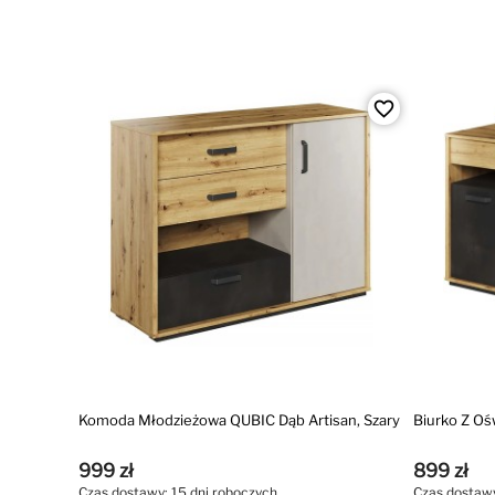
favorite_border
Komoda Młodzieżowa QUBIC Dąb Artisan, Szary
Biurko Z O
999 zł
899 zł
Czas dostawy: 15 dni roboczych
Czas dostawy