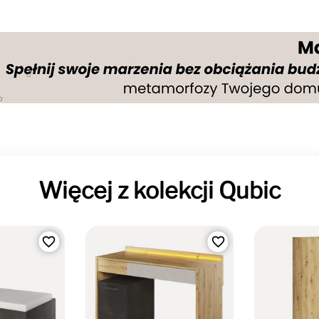
Więcej z kolekcji Qubic
favorite_border
favorite_border