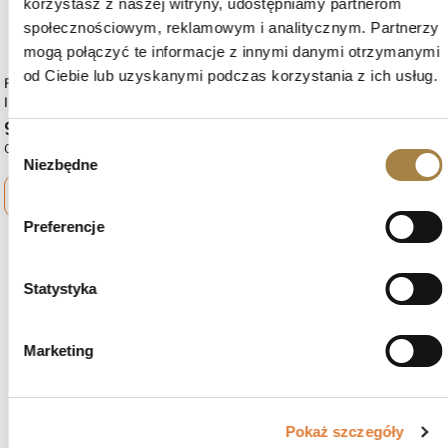
korzystasz z naszej witryny, udostępniamy partnerom
społecznościowym, reklamowym i analitycznym. Partnerzy
mogą połączyć te informacje z innymi danymi otrzymanymi
od Ciebie lub uzyskanymi podczas korzystania z ich usług.
Regał Z Oświetleniem LED QUBIC
Regał Z Oświetleniem LED QUBIC
III Dąb Artisan
II Dąb Artisan
949 zł
999 zł
Wybór
Czas dostawy: 15 dni roboczych
Czas dostawy: 15 dni roboczych
Niezbędne
zgody
shopping_cart
Zobacz więcej
shopping_cart
Zobacz więcej
Preferencje
favorite_border
Statystyka
Marketing
Pokaż szczegóły