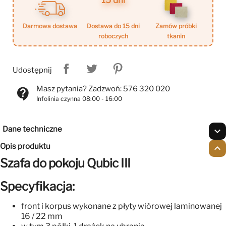
15 dni
darmowa dostawa
dostawa do 15 dni
zamów próbki
roboczych
tkanin
Udostępnij
Masz pytania? Zadzwoń: 576 320 020
contact_support
Infolinia czynna 08:00 - 16:00
Dane techniczne
expand_more
Opis produktu
expand_less
Szafa do pokoju Qubic III
Specyfikacja:
front i korpus wykonane z płyty wiórowej laminowanej
16 / 22 mm