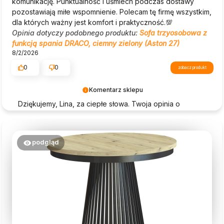
komunikację. Punktualność i uśmiech podczas dostawy
pozostawiają miłe wspomnienie. Polecam tę firmę wszystkim,
dla których ważny jest komfort i praktyczność.💯
Opinia dotyczy podobnego produktu:
Sofa trzyosobowa z
funkcją spania DRACO, ciemny zielony (Aston 27)
8/2/2026
0
0
zobacz produkt
Komentarz sklepu
Dziękujemy, Lina, za ciepłe słowa. Twoja opinia o
Beautysofa24 jest dla nas ogromną motywacją!
podgląd