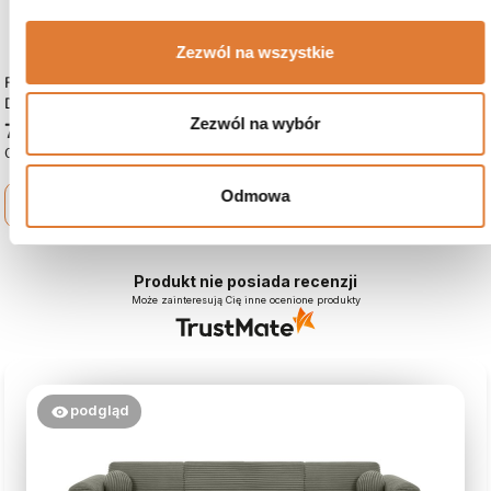
Zezwól na wszystkie
Regał Z Oświetleniem LED QUBIC
Dąb Artisan
Zezwól na wybór
799 zł
Czas dostawy: 15 dni roboczych
Odmowa
shopping_cart
Zobacz więcej
Produkt nie posiada recenzji
Może zainteresują Cię inne ocenione produkty
podgląd