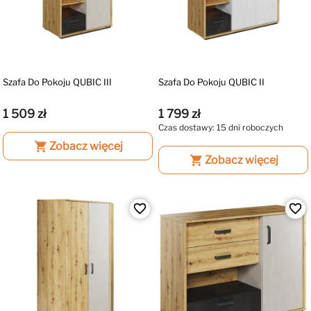
Szafa Do Pokoju QUBIC III
Szafa Do Pokoju QUBIC II
1 509 zł
1 799 zł
Czas dostawy: 15 dni roboczych
shopping_cart
Zobacz więcej
shopping_cart
Zobacz więcej
favorite_border
favorite_border