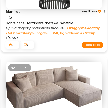
Manfred
zweryfikowano
5
Dobra cena i terminowa dostawa. Świetnie
Opinia dotyczy podobnego produktu:
Okrągły rozkładany
stół z metalowymi nogami LUMI, Dąb artisan + Czarny
8/5/2026
0
0
zobacz produkt
podgląd