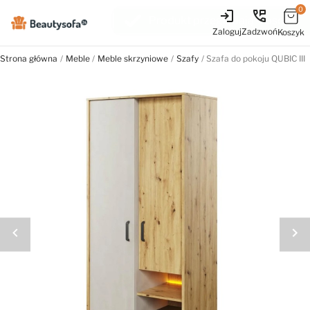
0
login
perm_phone_msg
Zaloguj
Zadzwoń
Koszyk
Strona główna
Meble
Meble skrzyniowe
Szafy
Szafa do pokoju QUBIC III