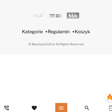
Kategorie
Regulamin
Koszyk
© Beautysofa24.pl All Rights Reserved
perm_phone_msg
favorite
menu
search