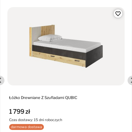
favorite_border
Łóżko Drewniane Z Szufladami QUBIC
1 799 zł
Czas dostawy: 15 dni roboczych
darmowa dostawa