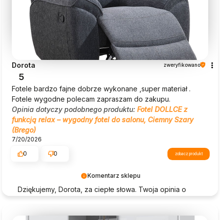
Dorota
zweryfikowano
5
Fotele bardzo fajne dobrze wykonane ,super materiał .
Fotele wygodne polecam zapraszam do zakupu.
Opinia dotyczy podobnego produktu:
Fotel DOLLCE z
funkcją relax – wygodny fotel do salonu, Ciemny Szary
(Brego)
7/20/2026
0
0
zobacz produkt
Komentarz sklepu
Dziękujemy, Dorota, za ciepłe słowa. Twoja opinia o
Beautysofa24 jest dla nas ogromną motywacją!