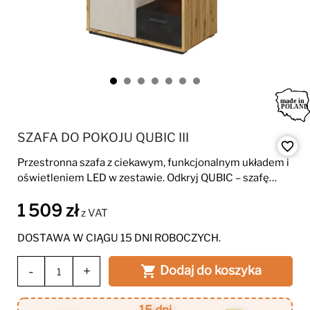
SZAFA DO POKOJU QUBIC III
favorite_border
Przestronna szafa z ciekawym, funkcjonalnym układem i
oświetleniem LED w zestawie. Odkryj QUBIC – szafę
łączącą styl z funkcjonalnością.
1 509 zł
z VAT
DOSTAWA W CIĄGU 15 DNI ROBOCZYCH.
-
+
Dodaj do koszyka
