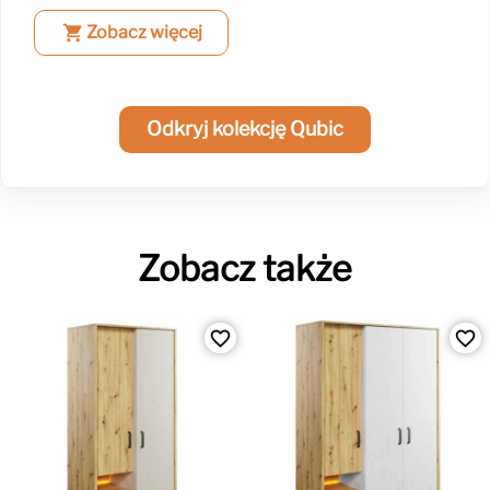
shopping_cart
Zobacz więcej
Odkryj kolekcję Qubic
Zobacz także
favorite_border
favorite_border