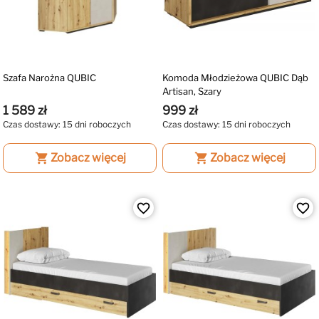
Szafa Narożna QUBIC
Komoda Młodzieżowa QUBIC Dąb
Artisan, Szary
1 589 zł
999 zł
Czas dostawy: 15 dni roboczych
Czas dostawy: 15 dni roboczych
shopping_cart
Zobacz więcej
shopping_cart
Zobacz więcej
favorite_border
favorite_border