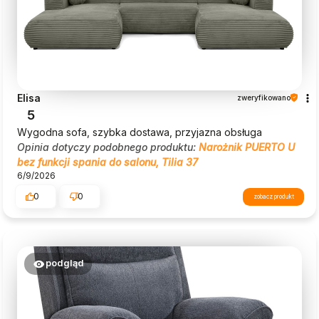
Elisa
zweryfikowano
5
Wygodna sofa, szybka dostawa, przyjazna obsługa
Opinia dotyczy podobnego produktu:
Narożnik PUERTO U
bez funkcji spania do salonu, Tilia 37
6/9/2026
0
0
zobacz produkt
podgląd