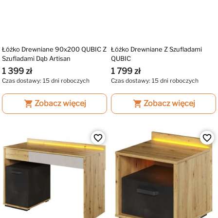
Łóżko Drewniane 90x200 QUBIC Z
Łóżko Drewniane Z Szufladami
Szufladami Dąb Artisan
QUBIC
1 399 zł
1 799 zł
Czas dostawy: 15 dni roboczych
Czas dostawy: 15 dni roboczych
shopping_cart
Zobacz więcej
shopping_cart
Zobacz więcej
favorite_border
favorite_border