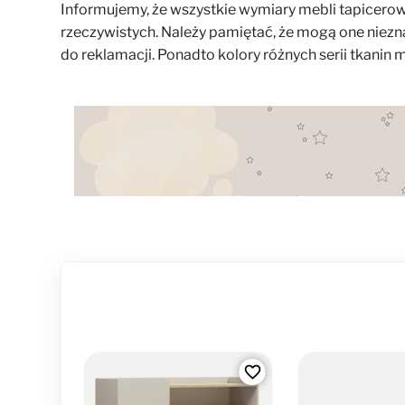
Informujemy, że wszystkie wymiary mebli tapicerow
rzeczywistych. Należy pamiętać, że mogą one niezna
do reklamacji. Ponadto kolory różnych serii tkanin
favorite_border
favorite_border