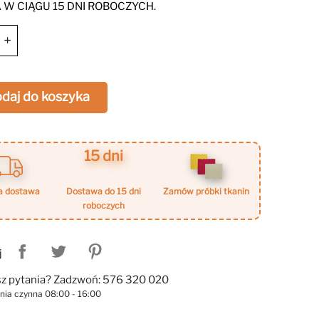
sprawdzi się w salonie, biurze czy sypialni, dodając
W CIĄGU 15 DNI ROBOCZYCH.
ieżości i stylowego charakteru.
+
daj do koszyka
15 dni
a dostawa
dostawa do 15 dni
zamów próbki tkanin
roboczych
j
z pytania? Zadzwoń: 576 320 020
linia czynna 08:00 - 16:00