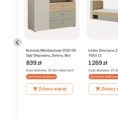
YOGI 10
Komoda Młodzieżowa YOGI 09
Łóżko Dziecięce Z
, Beż
Dąb Olejowany, Zielony, Beż
YOGI 13
839 zł
1 269 zł
boczych
Czas dostawy: 15 dni roboczych
Czas dostawy: 15 d
darmowa dostawa
darmowa dostaw
ej
shopping_cart
Zobacz więcej
shopping_cart
Zobacz 