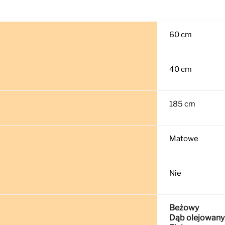
60 cm
40 cm
185 cm
Matowe
Nie
Beżowy
Dąb olejowany