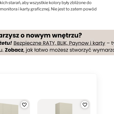
ch starań, aby wszystkie kolory były zbliżone do
onitora i karty graficznej. Nie jest to zatem powód
favorite_border
favorite_border