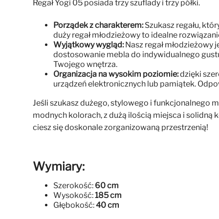
Regał Yogi 05 posiada trzy szuflady i trzy półki.
Porządek z charakterem:
Szukasz regału, który
duży regał młodzieżowy to idealne rozwiązan
Wyjątkowy wygląd:
Nasz regał młodzieżowy je
dostosowanie mebla do indywidualnego gustu i
Twojego wnętrza.
Organizacja na wysokim poziomie:
dzięki sze
urządzeń elektronicznych lub pamiątek. Odpo
Jeśli szukasz dużego, stylowego i funkcjonalnego 
modnych kolorach, z dużą ilością miejsca i solidną 
ciesz się doskonale zorganizowaną przestrzenią!
Wymiary:
Szerokość:
60 cm
Wysokość:
185 cm
Głębokość:
40 cm