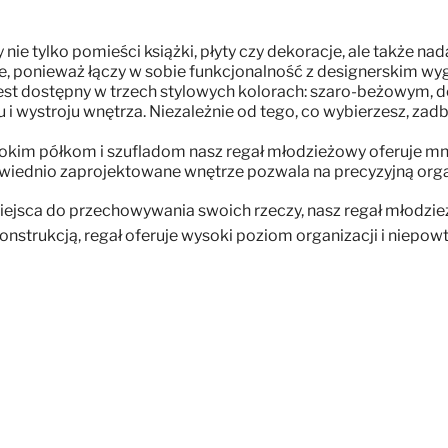
 nie tylko pomieści książki, płyty czy dekoracje, ale także n
ie, ponieważ łączy w sobie funkcjonalność z designerskim w
st dostępny w trzech stylowych kolorach: szaro-beżowym, dę
 wystroju wnętrza. Niezależnie od tego, co wybierzesz, zad
rokim półkom i szufladom nasz regał młodzieżowy oferuje m
wiednio zaprojektowane wnętrze pozwala na precyzyjną orga
miejsca do przechowywania swoich rzeczy, nasz regał młodzi
konstrukcją, regał oferuje wysoki poziom organizacji i niepo