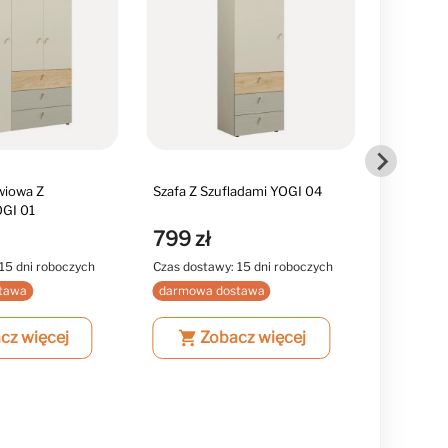
wiowa Z
Szafa Z Szufladami YOGI 04
Szafa Dw
OGI 01
Szuflada
799 zł
1 299 
15 dni roboczych
Czas dostawy: 15 dni roboczych
Czas dost
tawa
darmowa dostawa
darmowa
cz więcej
shopping_cart
Zobacz więcej
shopping_cart
Z