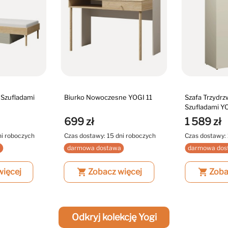
 Szufladami
Biurko Nowoczesne YOGI 11
Szafa Trzydrz
Szufladami Y
699 zł
1 589 zł
ni roboczych
Czas dostawy: 15 dni roboczych
Czas dostawy: 
a
darmowa dostawa
darmowa dos
więcej
shopping_cart
Zobacz więcej
shopping_cart
Zoba
Odkryj kolekcję Yogi