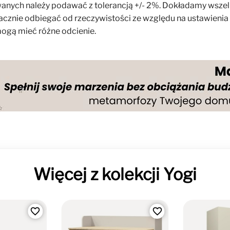
anych należy podawać z tolerancją +/- 2%. Dokładamy wszelki
cznie odbiegać od rzeczywistości ze względu na ustawienia m
 mogą mieć różne odcienie.
Więcej z kolekcji Yogi
favorite_border
favorite_border