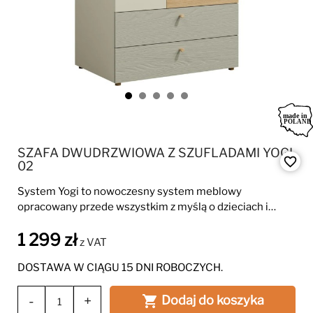
SZAFA DWUDRZWIOWA Z SZUFLADAMI YOGI
favorite_border
02
System Yogi to nowoczesny system meblowy
opracowany przede wszystkim z myślą o dzieciach i
młodzieży. Szafa YOGI jest stylową szafą z pojemnym
1 299 zł
wnętrzem.
z VAT
DOSTAWA W CIĄGU 15 DNI ROBOCZYCH.
-
+
Dodaj do koszyka
