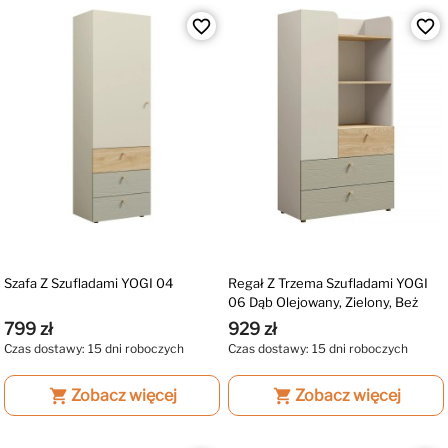
favorite_border
favorite_border
Szafa Z Szufladami YOGI 04
Regał Z Trzema Szufladami YOGI
06 Dąb Olejowany, Zielony, Beż
799 zł
929 zł
Czas dostawy: 15 dni roboczych
Czas dostawy: 15 dni roboczych
shopping_cart
Zobacz więcej
shopping_cart
Zobacz więcej