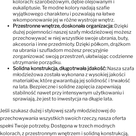
kolorach: szarobeżowym, dębie olejowanym i
eukaliptusie. Te modne kolory nadają szafie
wyjątkowego charakteru i pozwalają na łatwe
wkomponowanie jej w różne wystroje wnętrz.
Przestronne wnętrze, doskonała organizacja:
Dzięki
dużej pojemności naszej szafy młodzieżowej możesz
przechowywać w niej wszystkie swoje ubrania, buty,
akcesoria i inne przedmioty. Dzięki półkom, drążkom
na ubrania i szufladom możesz precyzyjnie
zorganizować swoją przestrzeń, ułatwiając codzienne
utrzymanie porządku.
Solidna konstrukcja, długotrwała jdakość:
Nasza szafa
młodzieżowa została wykonana z wysokiej jakości
materiałów, które gwarantują jej solidność i trwałość
na lata. Bezpieczne i solidne zapięcia zapewniają
stabilność nawet przy intensywnym użytkowaniu i
sprawiają, że jest to inwestycja na długie lata.
Jeśli szukasz dużej i stylowej szafy młodzieżowej do
przechowywania wszystkich swoich rzeczy, nasza oferta
spełni Twoje potrzeby. Dostępna w trzech modnych
kolorach, z przestronnym wnętrzem i solidną konstrukcją,