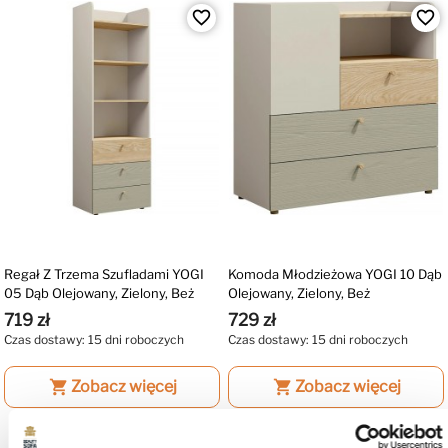
favorite_border
favorite_border
Regał Z Trzema Szufladami YOGI
Komoda Młodzieżowa YOGI 10 Dąb
05 Dąb Olejowany, Zielony, Beż
Olejowany, Zielony, Beż
719 zł
729 zł
Czas dostawy: 15 dni roboczych
Czas dostawy: 15 dni roboczych
shopping_cart
Zobacz więcej
shopping_cart
Zobacz więcej