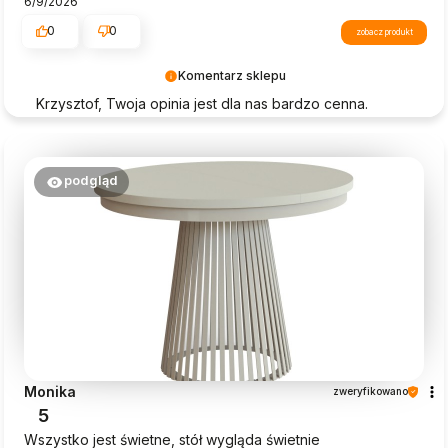
6/9/2026
0
0
zobacz produkt
Komentarz sklepu
Krzysztof, Twoja opinia jest dla nas bardzo cenna.
Dziękujemy za wybór Beautysofa24!
podgląd
Monika
zweryfikowano
5
Wszystko jest świetne, stół wygląda świetnie