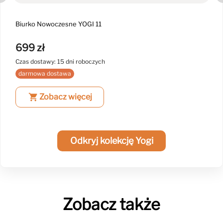
Biurko Nowoczesne YOGI 11
699 zł
Czas dostawy: 15 dni roboczych
darmowa dostawa
shopping_cart
Zobacz więcej
Odkryj kolekcję Yogi
Zobacz także