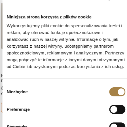
favorite_border
favorite_border
Niniejsza strona korzysta z plików cookie
Wykorzystujemy pliki cookie do spersonalizowania treści i
reklam, aby oferować funkcje społecznościowe i
analizować ruch w naszej witrynie. Informacje o tym, jak
korzystasz z naszej witryny, udostępniamy partnerom
społecznościowym, reklamowym i analitycznym. Partnerzy
mogą połączyć te informacje z innymi danymi otrzymanymi
od Ciebie lub uzyskanymi podczas korzystania z ich usług.
Komoda Młodzieżowa YOGI 09
Szafka RTV Młodzieżowa 12 YOGI
Dąb Olejowany, Zielony, Beż
Wybór
839 zł
539 zł
Niezbędne
zgody
Czas dostawy: 15 dni roboczych
Czas dostawy: 15 dni roboczych
shopping_cart
Zobacz więcej
shopping_cart
Zobacz więcej
Preferencje
Statystyka