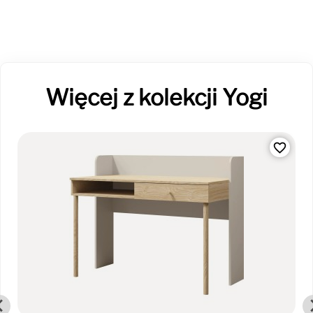
Więcej z kolekcji Yogi
favorite_border