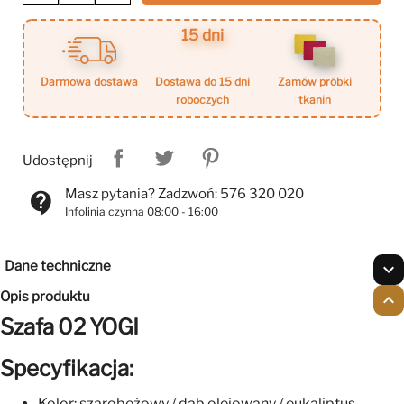
15 dni
darmowa dostawa
dostawa do 15 dni
zamów próbki
roboczych
tkanin
Udostępnij
Masz pytania? Zadzwoń: 576 320 020
contact_support
Infolinia czynna 08:00 - 16:00
Dane techniczne
expand_more
Opis produktu
expand_less
Szafa 02 YOGI
Specyfikacja:
Kolor: szarobeżowy / dąb olejowany / eukaliptus