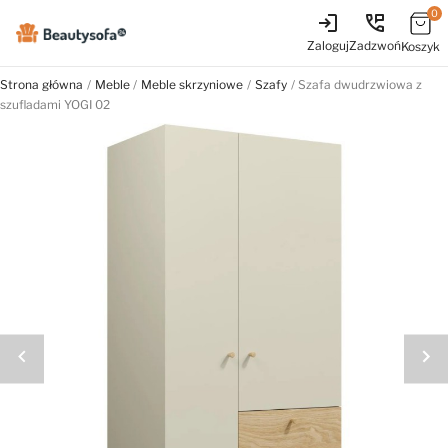
0
login
perm_phone_msg
Zaloguj
Zadzwoń
Koszyk
Strona główna
Meble
Meble skrzyniowe
Szafy
Szafa dwudrzwiowa z
szufladami YOGI 02