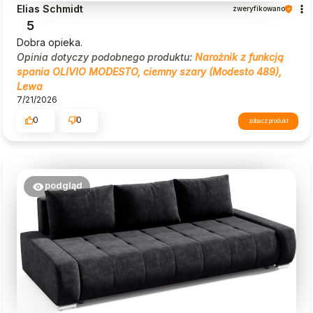
Elias Schmidt
zweryfikowano
5
Dobra opieka.
Opinia dotyczy podobnego produktu:
Narożnik z funkcją
spania OLIVIO MODESTO, ciemny szary (Modesto 489),
Lewa
7/21/2026
0
0
zobacz produkt
podgląd