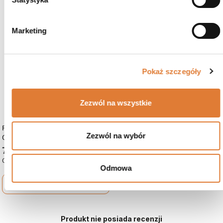
favorite_border
Marketing
Pokaż szczegóły
Zezwól na wszystkie
Regał Młodzieżowy YOGI 07 Dąb
Zezwól na wybór
Olejowy, Zielony, Szary
729 zł
Czas dostawy: 15 dni roboczych
Odmowa
shopping_cart
Zobacz więcej
Produkt nie posiada recenzji