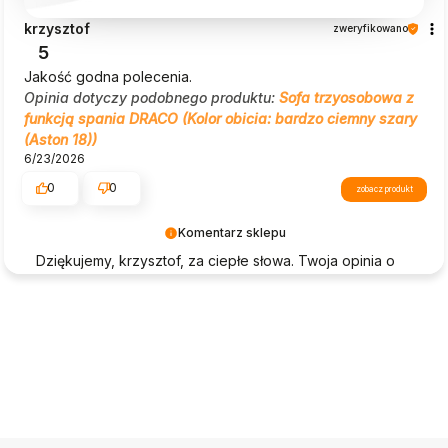
krzysztof
zweryfikowano
5
Jakość godna polecenia.
Opinia dotyczy podobnego produktu:
Sofa trzyosobowa z
funkcją spania DRACO (Kolor obicia: bardzo ciemny szary
(Aston 18))
6/23/2026
0
0
zobacz produkt
Komentarz sklepu
Dziękujemy, krzysztof, za ciepłe słowa. Twoja opinia o
Beautysofa24 jest dla nas ogromną motywacją!