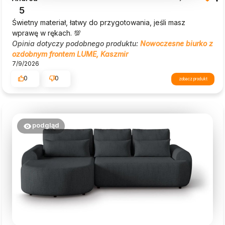
5
Świetny materiał, łatwy do przygotowania, jeśli masz
wprawę w rękach. 💯
Opinia dotyczy podobnego produktu:
Nowoczesne biurko z
ozdobnym frontem LUME, Kaszmir
7/9/2026
0
0
zobacz produkt
podgląd