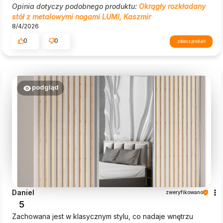
Opinia dotyczy podobnego produktu:
Okrągły rozkładany
stół z metalowymi nogami LUMI, Kaszmir
8/4/2026
0
0
zobacz produkt
podgląd
Daniel
zweryfikowano
5
Zachowana jest w klasycznym stylu, co nadaje wnętrzu