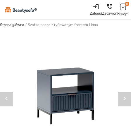
0
login
perm_phone_msg
Zaloguj
Zadzwoń
Koszyk
Strona główna
Szafka nocna z ryflowanym frontem Linna