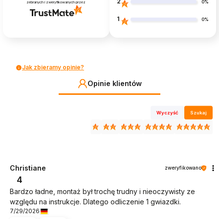
2
0%
zebranych i zweryfikowanych przez
1
0%
Jak zbieramy opinie?
Opinie klientów
Wyczyść
Szukaj
Christiane
zweryfikowano
4
Bardzo ładne, montaż był trochę trudny i nieoczywisty ze
względu na instrukcje. Dlatego odliczenie 1 gwiazdki.
7/29/2026