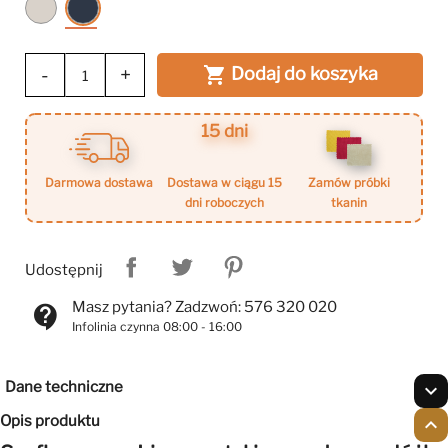
Kaszmir
Indigo
-
+
Dodaj do koszyka

15 dni
darmowa dostawa
dostawa w ciągu 15
zamów próbki
dni roboczych
tkanin
Udostępnij
Masz pytania? Zadzwoń: 576 320 020
contact_support
Infolinia czynna 08:00 - 16:00
Dane techniczne
expand_more
Opis produktu
expand_less