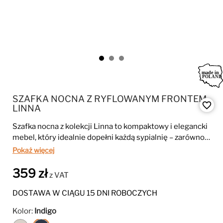
SZAFKA NOCNA Z RYFLOWANYM FRONTEM
favorite_border
LINNA
Szafka nocna z kolekcji Linna to kompaktowy i elegancki
mebel, który idealnie dopełni każdą sypialnię – zarówno
nowoczesną, jak i klasyczną. Jej prosta forma oraz
Pokaż więcej
subtelne wykończenie sprawiają, że doskonale
komponuje się z innymi elementami kolekcji.
359 zł
z VAT
DOSTAWA W CIĄGU 15 DNI ROBOCZYCH
Kolor:
Indigo