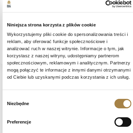
Czas dostawy: 15 dni roboczych
darmowa dostawa
shopping_cart
Zobacz więcej
Niniejsza strona korzysta z plików cookie
Wykorzystujemy pliki cookie do spersonalizowania treści i
reklam, aby oferować funkcje społecznościowe i
Odkryj kolekcję Linna
analizować ruch w naszej witrynie. Informacje o tym, jak
korzystasz z naszej witryny, udostępniamy partnerom
społecznościowym, reklamowym i analitycznym. Partnerzy
mogą połączyć te informacje z innymi danymi otrzymanymi
od Ciebie lub uzyskanymi podczas korzystania z ich usług.
Zobacz także
Wybór
Niezbędne
zgody
favorite_border
favorite_border
Preferencje