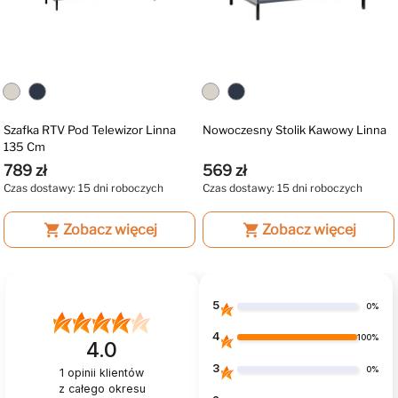
Szafka RTV Pod Telewizor Linna
Nowoczesny Stolik Kawowy Linna
135 Cm
789 zł
569 zł
Czas dostawy: 15 dni roboczych
Czas dostawy: 15 dni roboczych
shopping_cart
Zobacz więcej
shopping_cart
Zobacz więcej
5
0%
4
100%
4.0
3
0%
1
opinii klientów
z całego okresu