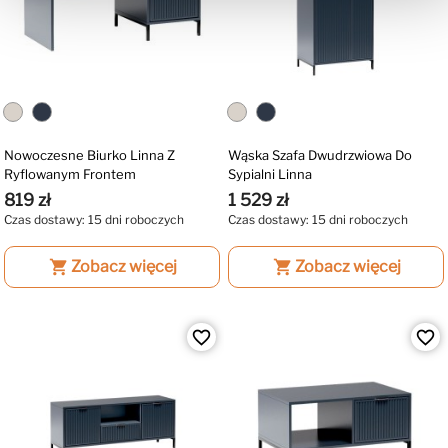
Nowoczesne Biurko Linna Z
Wąska Szafa Dwudrzwiowa Do
Ryflowanym Frontem
Sypialni Linna
819 zł
1 529 zł
Czas dostawy: 15 dni roboczych
Czas dostawy: 15 dni roboczych
shopping_cart
Zobacz więcej
shopping_cart
Zobacz więcej
favorite_border
favorite_border