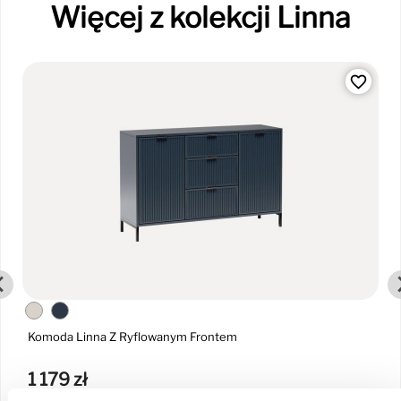
Więcej z kolekcji Linna
favorite_border
Komoda Linna Z Ryflowanym Frontem
1 179 zł