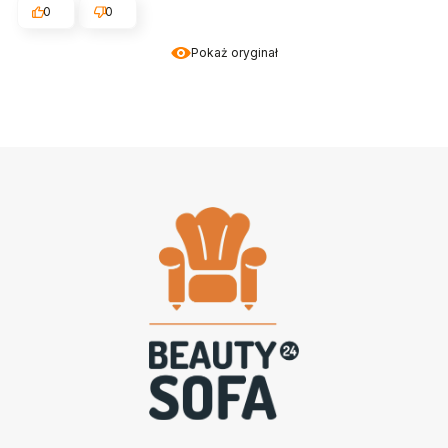
0
0
Pokaż oryginał