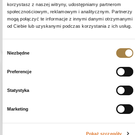
Manfred
zweryfikowano
korzystasz z naszej witryny, udostępniamy partnerom
5
społecznościowym, reklamowym i analitycznym. Partnerzy
Dobra cena i terminowa dostawa. Świetnie
mogą połączyć te informacje z innymi danymi otrzymanymi
Opinia dotyczy podobnego produktu:
Okrągły rozkładany
od Ciebie lub uzyskanymi podczas korzystania z ich usług.
stół z metalowymi nogami LUMI, Dąb artisan + Czarny
8/5/2026
0
0
zobacz produkt
Wybór
Niezbędne
zgody
Preferencje
podgląd
Statystyka
Marketing
Pokaż szczegóły