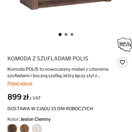
KOMODA Z SZUFLADAMI POLIS
favorite_border
Komoda POLIS to nowoczesny mebel z czterema
szufladami i boczną szafką, który łączy styl z
praktycznością. Podświetlany blat LED dodaje elegancji i
Pokaż więcej
tworzy wyjątkowy klimat w pomieszczeniu.
899 zł
z VAT
DOSTAWA W CIĄGU 15 DNI ROBOCZYCH
Kolor:
Jesion Ciemny
Jesion
Jesion
Kraft