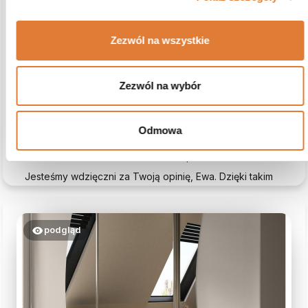
Ewa
zweryfikowano
5
Solidny mebel, wysokie siedzisko, odpowiednie dla osób
Zezwól na wszystkie
mających problemy z siadaniem i wstawaniem
Opinia dotyczy podobnego produktu:
Fotel uszak
LEONARDO (Kolor obicia: ciemny szary (Aston 17) - Kolor
Zezwól na wybór
nóżek: Wenge (ciemny brąz))
7/14/2026
0
0
zobacz produkt
Odmowa
Komentarz sklepu
Jesteśmy wdzięczni za Twoją opinię, Ewa. Dzięki takim
komentarzom jak Twój, Beautysofa24 nieustannie się
rozwija.
podgląd