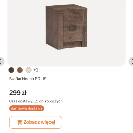
+1
Szafka Nocna POLIS
299 zł
Czas dostawy: 15 dni roboczych
darmowa dostawa
shopping_cart
Zobacz więcej