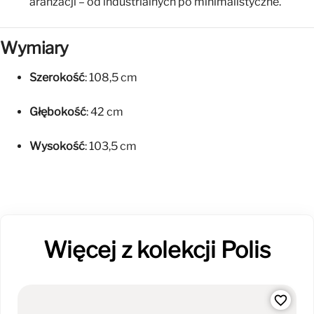
aranżacji – od industrialnych po minimalistyczne.
Wymiary
Szerokość
: 108,5 cm
Głębokość
: 42 cm
Wysokość
: 103,5 cm
Więcej z kolekcji Polis
favorite_border