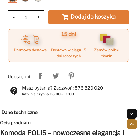
Ciemny
Jasny
Biały
-
+
Dodaj do koszyka

15 dni
darmowa dostawa
dostawa w ciągu 15
zamów próbki
dni roboczych
tkanin
Udostępnij
Masz pytania? Zadzwoń: 576 320 020
contact_support
Infolinia czynna 08:00 - 16:00
Dane techniczne
expand_more
Opis produktu
expand_less
Komoda POLIS – nowoczesna elegancja i