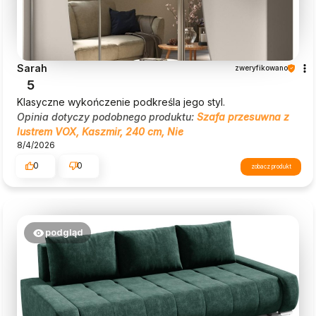
Sarah
zweryfikowano
5
Klasyczne wykończenie podkreśla jego styl.
Opinia dotyczy podobnego produktu:
Szafa przesuwna z
lustrem VOX, Kaszmir, 240 cm, Nie
8/4/2026
0
0
zobacz produkt
podgląd