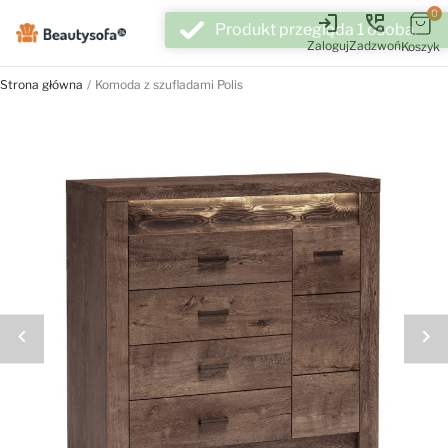
0
login
perm_phone_msg
Zaloguj
Zadzwoń
Koszyk
Strona główna
Komoda z szufladami Polis