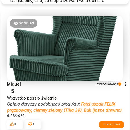
Dziękujemy, Lina, za ciepłe słowa. Twoja opinia o
Beautysofa24 jest dla nas ogromną motywacją!
podgląd
Miguel
zweryfikowano
5
Wszystko poszło świetnie
Opinia dotyczy podobnego produktu:
Fotel uszak FELIX
prążkowany, ciemny zielony (Tilia 39), Buk (jasne drewno)
6/23/2026
0
0
zobacz produkt