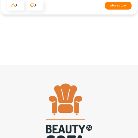
0
0
zobacz produkt