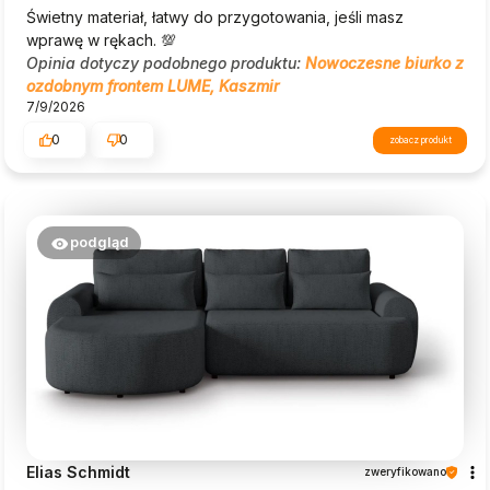
Świetny materiał, łatwy do przygotowania, jeśli masz
wprawę w rękach. 💯
Opinia dotyczy podobnego produktu:
Nowoczesne biurko z
ozdobnym frontem LUME, Kaszmir
7/9/2026
0
0
zobacz produkt
podgląd
Elias Schmidt
zweryfikowano