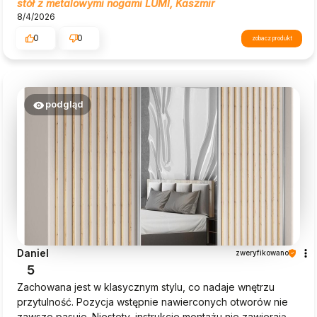
stół z metalowymi nogami LUMI, Kaszmir
8/4/2026
0
0
zobacz produkt
podgląd
Daniel
zweryfikowano
5
Zachowana jest w klasycznym stylu, co nadaje wnętrzu
przytulność. Pozycja wstępnie nawierconych otworów nie
zawsze pasuje. Niestety, instrukcje montażu nie zawierają