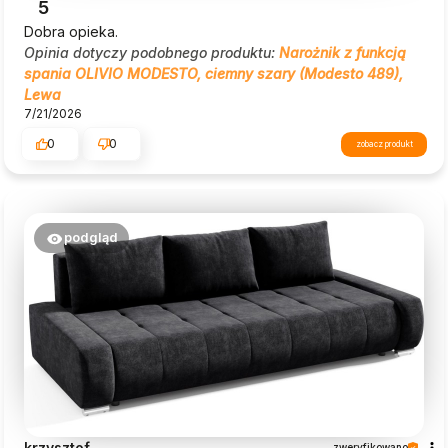
5
Dobra opieka.
Opinia dotyczy podobnego produktu:
Narożnik z funkcją
spania OLIVIO MODESTO, ciemny szary (Modesto 489),
Lewa
7/21/2026
0
0
zobacz produkt
podgląd
krzysztof
zweryfikowano