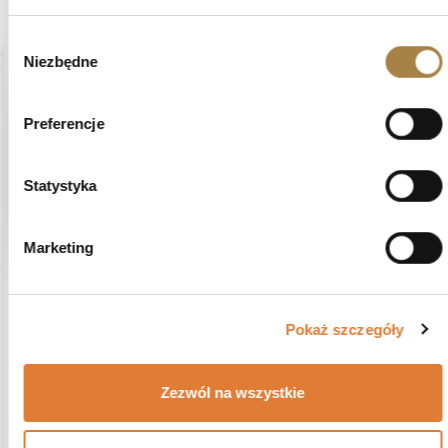
Wybór
Niezbędne
zgody
podgląd
Preferencje
Statystyka
Marketing
Krzysztof
zweryfikowano
5
Pokaż szczegóły
Szafa jeszcze nie złożona, ale zapakowana super i
dostawa szybka.
Opinia dotyczy podobnego produktu:
Szafa przesuwna z
Zezwól na wszystkie
lustrem VIVA, Biały, 240 cm, Nie
6/9/2026