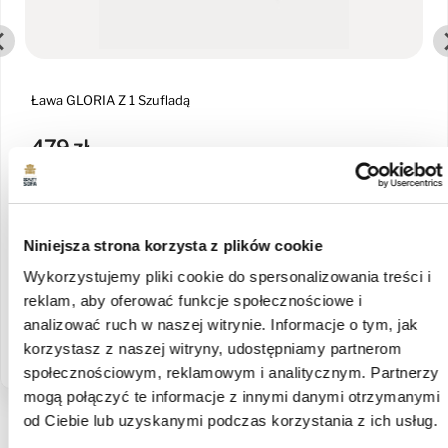
Ława GLORIA Z 1 Szufladą
479 zł
Czas dostawy: 15 dni roboczych
darmowa dostawa
Niniejsza strona korzysta z plików cookie
shopping_cart
Zobacz więcej
Wykorzystujemy pliki cookie do spersonalizowania treści i
reklam, aby oferować funkcje społecznościowe i
analizować ruch w naszej witrynie. Informacje o tym, jak
Odkryj kolekcję Gloria
korzystasz z naszej witryny, udostępniamy partnerom
społecznościowym, reklamowym i analitycznym. Partnerzy
mogą połączyć te informacje z innymi danymi otrzymanymi
Produkt nie posiada recenzji
od Ciebie lub uzyskanymi podczas korzystania z ich usług.
Może zainteresują Cię inne ocenione produkty