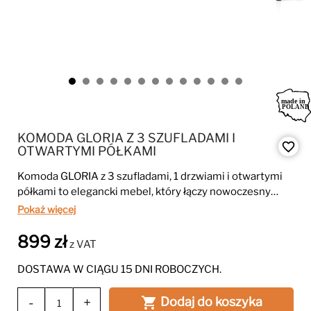
KOMODA GLORIA Z 3 SZUFLADAMI I
favorite_border
OTWARTYMI PÓŁKAMI
Komoda GLORIA z 3 szufladami, 1 drzwiami i otwartymi
półkami to elegancki mebel, który łączy nowoczesny
design z funkcjonalnym przechowywaniem. Naturalna
Pokaż więcej
struktura drewna i złote detale nadają wnętrzu
luksusowy charakter.
899 zł
z VAT
DOSTAWA W CIĄGU 15 DNI ROBOCZYCH.
-
+
Dodaj do koszyka
