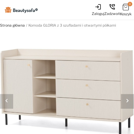
0
login
perm_phone_msg
Zaloguj
Zadzwoń
Koszyk
Strona główna
Komoda GLORIA z 3 szufladami i otwartymi półkami