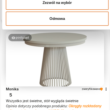
0
0
zobacz produkt
Zezwól na wybór
Komentarz sklepu
Krzysztof, Twoja opinia jest dla nas bardzo cenna.
Odmowa
Dziękujemy za wybór Beautysofa24!
podgląd
Monika
zweryfikowano
5
Wszystko jest świetne, stół wygląda świetnie
Opinia dotyczy podobnego produktu:
Okrągły rozkładany