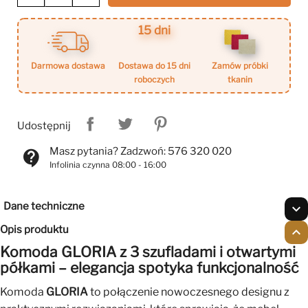
15 dni
darmowa dostawa
dostawa do 15 dni
zamów próbki
roboczych
tkanin
Udostępnij
Masz pytania? Zadzwoń: 576 320 020
contact_support
Infolinia czynna 08:00 - 16:00
Dane techniczne
expand_more
Opis produktu
expand_less
Komoda GLORIA z 3 szufladami i otwartymi
półkami – elegancja spotyka funkcjonalność
Komoda
GLORIA
to połączenie nowoczesnego designu z