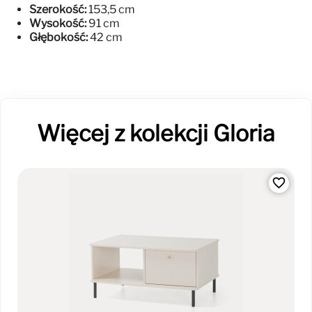
Szerokość:
153,5 cm
Wysokość:
91 cm
Głębokość:
42 cm
Więcej z kolekcji Gloria
favorite_border