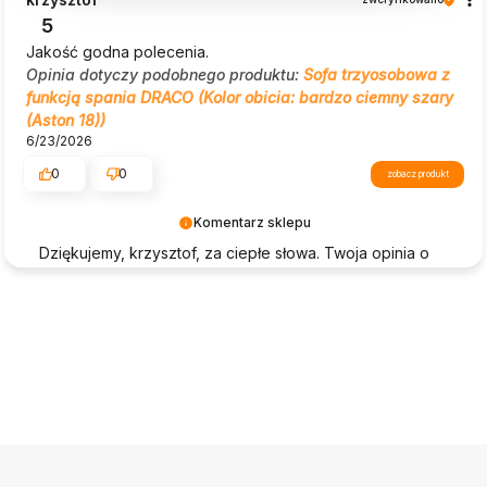
5
Jakość godna polecenia.
Opinia dotyczy podobnego produktu:
Sofa trzyosobowa z
funkcją spania DRACO (Kolor obicia: bardzo ciemny szary
(Aston 18))
6/23/2026
0
0
zobacz produkt
Komentarz sklepu
Dziękujemy, krzysztof, za ciepłe słowa. Twoja opinia o
Beautysofa24 jest dla nas ogromną motywacją!