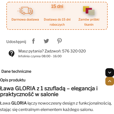
15 dni
darmowa dostawa
dostawa do 15 dni
zamów próbki
roboczych
tkanin
Udostępnij
Masz pytania? Zadzwoń: 576 320 020
contact_support
Infolinia czynna 08:00 - 16:00
Dane techniczne
expand_more
Opis produktu
expand_less
Ława GLORIA z 1 szufladą – elegancja i
praktyczność w salonie
Ława
GLORIA
łączy nowoczesny design z funkcjonalnością,
stając się centralnym elementem każdego salonu.