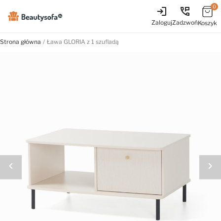
0
login
perm_phone_msg
Zaloguj
Zadzwoń
Koszyk
Strona główna
Ława GLORIA z 1 szufladą