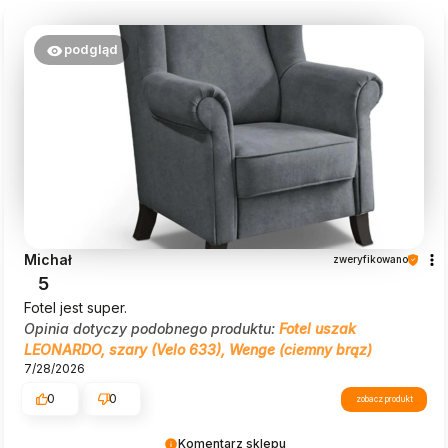
podgląd
Michał
zweryfikowano
5
Fotel jest super.
Opinia dotyczy podobnego produktu:
Fotel uszak
LEONARDO, szary (Velo 633), Wenge (ciemny brąz)
7/28/2026
0
0
zobacz produkt
Komentarz sklepu