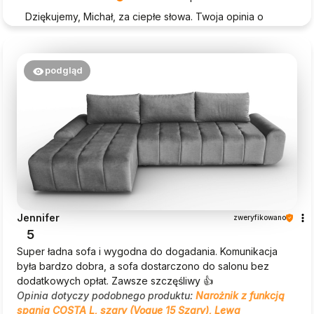
Dziękujemy, Michał, za ciepłe słowa. Twoja opinia o
Beautysofa24 jest dla nas ogromną motywacją!
podgląd
Jennifer
zweryfikowano
5
Super ładna sofa i wygodna do dogadania. Komunikacja
była bardzo dobra, a sofa dostarczono do salonu bez
dodatkowych opłat. Zawsze szczęśliwy 👍
Opinia dotyczy podobnego produktu:
Narożnik z funkcją
spania COSTA L, szary (Vogue 15 Szary), Lewa