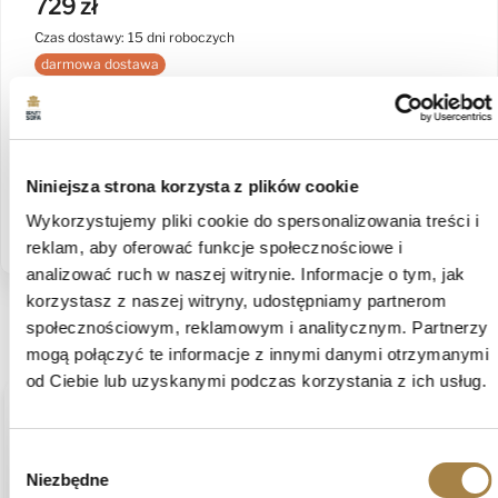
729 zł
Czas dostawy: 15 dni roboczych
darmowa dostawa
shopping_cart
Zobacz więcej
Niniejsza strona korzysta z plików cookie
Odkryj kolekcję Gloria
Wykorzystujemy pliki cookie do spersonalizowania treści i
reklam, aby oferować funkcje społecznościowe i
analizować ruch w naszej witrynie. Informacje o tym, jak
Produkt nie posiada recenzji
korzystasz z naszej witryny, udostępniamy partnerom
Może zainteresują Cię inne ocenione produkty
społecznościowym, reklamowym i analitycznym. Partnerzy
mogą połączyć te informacje z innymi danymi otrzymanymi
od Ciebie lub uzyskanymi podczas korzystania z ich usług.
podgląd
Wybór
Niezbędne
zgody