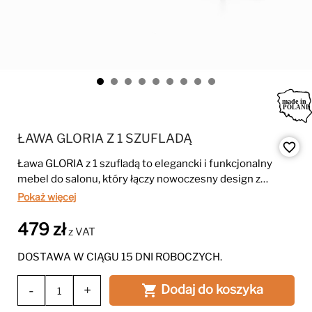
ŁAWA GLORIA Z 1 SZUFLADĄ
favorite_border
Ława GLORIA z 1 szufladą to elegancki i funkcjonalny
mebel do salonu, który łączy nowoczesny design z
praktycznym przechowywaniem. Naturalna struktura
Pokaż więcej
drewna i złote detale dodają wnętrzu luksusowego
charakteru.
479 zł
z VAT
DOSTAWA W CIĄGU 15 DNI ROBOCZYCH.
-
+
Dodaj do koszyka
