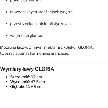
pokoju dziennym,
nowoczesnych aranżacjach wnętrz,
przestrzeniach minimalistycznych,
wnętrzach glamour.
Można ją łączyć z innymi meblami z kolekcji GLORIA,
tworząc spójną i harmonijną aranżację.
Wymiary ławy GLORIA
Szerokość:
97 cm
Wysokość:
47,5 cm
Głębokość:
65 cm