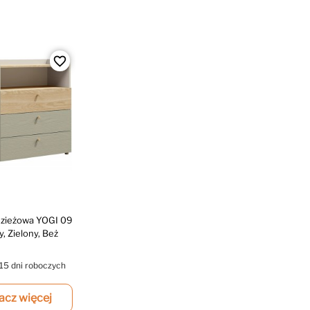
favorite_border
zieżowa YOGI 09
, Zielony, Beż
15 dni roboczych
acz więcej