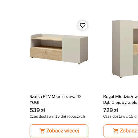
favorite_border
Szafka RTV Młodzieżowa 12
Regał Młodzieżow
YOGI
Dąb Olejowy, Zielo
539 zł
729 zł
Czas dostawy: 15 dni roboczych
Czas dostawy: 15 d
shopping_cart
Zobacz więcej
shopping_cart
Zobacz 