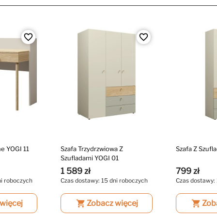
favorite_border
favorite_border
e YOGI 11
Szafa Trzydrzwiowa Z
Szafa Z Szufl
Szufladami YOGI 01
1 589 zł
799 zł
ni roboczych
Czas dostawy: 15 dni roboczych
Czas dostawy: 
więcej
shopping_cart
Zobacz więcej
shopping_cart
Zob