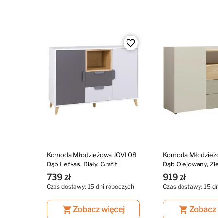
favorite_border
Komoda Młodzieżowa JOVI 08
Komoda Młodzież
Dąb Lefkas, Biały, Grafit
Dąb Olejowany, Zie
739 zł
919 zł
Czas dostawy: 15 dni roboczych
Czas dostawy: 15 d
shopping_cart
Zobacz więcej
shopping_cart
Zobacz 