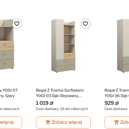
favorite_border
favorite_border
y YOGI 07
Regał Z Trzema Szufladami
Regał Z Trze
ny, Szary
YOGI 03 Dąb Olejowany,
YOGI 06 Dąb 
Zielony, Beż
Zielony, Beż
1 019 zł
929 zł
ni roboczych
Czas dostawy: 15 dni roboczych
Czas dostawy: 
więcej
shopping_cart
Zobacz więcej
shopping_cart
Zob