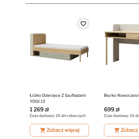
favorite_border
Łóżko Dziecięce Z Szufladami
Biurko Nowoczesn
YOGI 13
1 269 zł
699 zł
Czas dostawy: 15 dni roboczych
Czas dostawy: 15 d
shopping_cart
Zobacz więcej
shopping_cart
Zobacz 