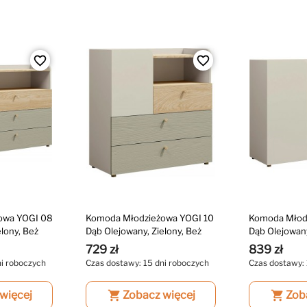
favorite_border
favorite_border
owa YOGI 08
Komoda Młodzieżowa YOGI 10
Komoda Młod
lony, Beż
Dąb Olejowany, Zielony, Beż
Dąb Olejowany
729 zł
839 zł
ni roboczych
Czas dostawy: 15 dni roboczych
Czas dostawy: 
więcej
shopping_cart
Zobacz więcej
shopping_cart
Zob