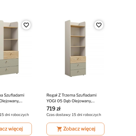
favorite_border
favorite_border
ma Szufladami
Regał Z Trzema Szufladami
Olejowany,
YOGI 05 Dąb Olejowany,
Zielony, Beż
719 zł
15 dni roboczych
Czas dostawy: 15 dni roboczych
acz więcej
shopping_cart
Zobacz więcej