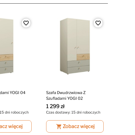
favorite_border
favorite_border
adami YOGI 04
Szafa Dwudrzwiowa Z
Szufladami YOGI 02
1 299 zł
15 dni roboczych
Czas dostawy: 15 dni roboczych
acz więcej
shopping_cart
Zobacz więcej